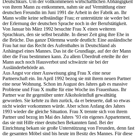
Deutschkurs. Um der vollkommenen wirtschaftlichen Abhängigkeit
von ihrem Mann zu entkommen, nahm sie auf Vermittlung einer
deutschen Freundin im Juni 1991 die Arbeit in der Fabrik an. Ihr
Mann wollte keine selbständige Frau; er unterstützte sie weder bei
der Erlernung der deutschen Sprache noch in der Berufstätigkeit.
Von Januar bis März 1992 besuchte Frau X einen weiteren
Sprachkurs, den sie selbst bezahlte. In dieser Zeit ging ihre Ehe in
die Brüche. Das ganze Dilemma wurde deutlich: Eine ausländische
Frau hat nur das Recht des Aufenthaltes in Deutschland als
Anhängsel eines Mannes. Das ist die Grundlage, auf der der Mann
über die Frau bestimmen kann. Zu allem Überdruß erteilte ihr der
Mann auch noch Hausverbot und schwärzte sie bei der
Ausländerbehörde an.
Aus Angst vor einer Ausweisung ging Frau X eine neue
Partnerschaft ein. Im April 1992 bezog sie mit ihrem neuen Partner
eine neue Wohnung. Schon im August des Jahres gab es massive
Probleme und Frau X mußte für eine Woche ins Frauenhaus. Ihr
Partner war ihr gegenüber unter Alkoholeinfluß gewalttätig
geworden. Sie kehrte zu ihm zurück, da er beteuerte, daß so etwas
nicht wieder vorkommen würde. Aber schon Anfang des Jahres
1993 wieder die gleiche Situation. Frau X trennte sich von ihrem
Partner und bezog im Mai des Jahres ’93 ein eigenes Appartement,
das sie mit Hilfe einer deutschen Bekannten fand. Bei der
Einrichtung bekam sie große Unterstützung von Freunden, denn fast
die gesamten Möbel sind bis heute im Besitz des Mannes. Für diese