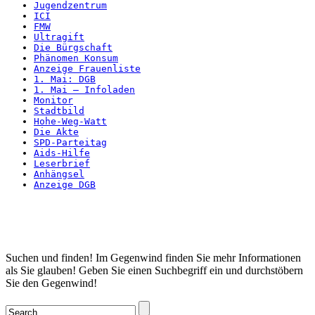
Jugendzentrum
ICI
FMW
Ultragift
Die Bürgschaft
Phänomen Konsum
Anzeige Frauenliste
1. Mai: DGB
1. Mai – Infoladen
Monitor
Stadtbild
Hohe-Weg-Watt
Die Akte
SPD-Parteitag
Aids-Hilfe
Leserbrief
Anhängsel
Anzeige DGB
Startseite
Suchen und finden! Im Gegenwind finden Sie mehr Informationen
als Sie glauben! Geben Sie einen Suchbegriff ein und durchstöbern
Sie den Gegenwind!