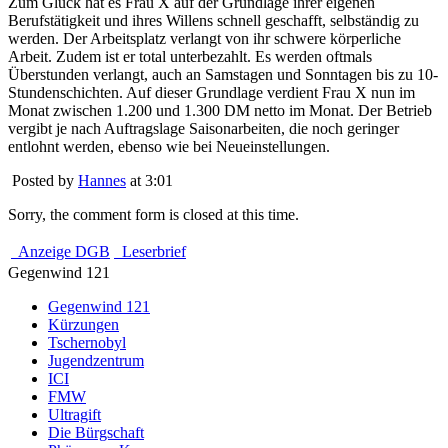
Zum Glück hat es Frau X auf der Grundlage ihrer eigenen
Berufstätigkeit und ihres Willens schnell geschafft, selbständig zu
werden. Der Arbeitsplatz verlangt von ihr schwere körperliche
Arbeit. Zudem ist er total unterbezahlt. Es werden oftmals
Überstunden verlangt, auch an Samstagen und Sonntagen bis zu 10-
Stundenschichten. Auf dieser Grundlage verdient Frau X nun im
Monat zwischen 1.200 und 1.300 DM netto im Monat. Der Betrieb
vergibt je nach Auftragslage Saisonarbeiten, die noch geringer
entlohnt werden, ebenso wie bei Neueinstellungen.
Posted by
Hannes
at 3:01
Sorry, the comment form is closed at this time.
Anzeige DGB
Leserbrief
Gegenwind 121
Gegenwind 121
Kürzungen
Tschernobyl
Jugendzentrum
ICI
FMW
Ultragift
Die Bürgschaft