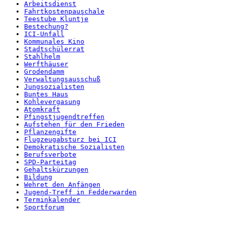
Arbeitsdienst
Fahrtkostenpauschale
Teestube Kluntje
Bestechung?
ICI-Unfall
Kommunales Kino
Stadtschülerrat
Stahlhelm
Werfthäuser
Grodendamm
Verwaltungsausschuß
Jungsozialisten
Buntes Haus
Kohlevergasung
Atomkraft
Pfingstjugendtreffen
Aufstehen für den Frieden
Pflanzengifte
Flugzeugabsturz bei ICI
Demokratische Sozialisten
Berufsverbote
SPD-Parteitag
Gehaltskürzungen
Bildung
Wehret den Anfängen
Jugend-Treff in Fedderwarden
Terminkalender
Sportforum