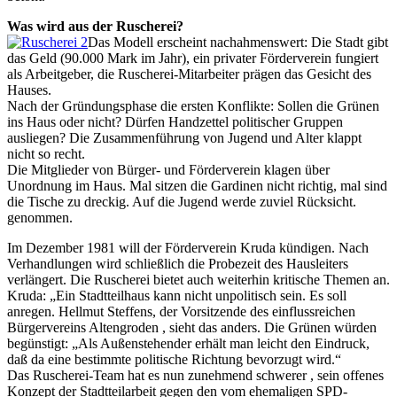
Was wird aus der Ruscherei?
Das Modell erscheint nachahmenswert: Die Stadt gibt
das Geld (90.000 Mark im Jahr), ein privater Förderverein fungiert
als Arbeitgeber, die Ruscherei-Mitarbeiter prägen das Gesicht des
Hauses.
Nach der Gründungsphase die ersten Konflikte: Sollen die Grünen
ins Haus oder nicht? Dürfen Handzettel politischer Gruppen
ausliegen? Die Zusammenführung von Jugend und Alter klappt
nicht so recht.
Die Mitglieder von Bürger- und Förderverein klagen über
Unordnung im Haus. Mal sitzen die Gardinen nicht richtig, mal sind
die Tische zu dreckig. Auf die Jugend werde zuviel Rücksicht.
genommen.
Im Dezember 1981 will der Förderverein Kruda kündigen. Nach
Verhandlungen wird schließlich die Probezeit des Hausleiters
verlängert. Die Ruscherei bietet auch weiterhin kritische Themen an.
Kruda: „Ein Stadtteilhaus kann nicht unpolitisch sein. Es soll
anregen. Hellmut Steffens, der Vorsitzende des einflussreichen
Bürgervereins Altengroden , sieht das anders. Die Grünen würden
begünstigt: „Als Außenstehender erhält man leicht den Eindruck,
daß da eine bestimmte politische Richtung bevorzugt wird.“
Das Ruscherei-Team hat es nun zunehmend schwerer , sein offenes
Konzept der Stadtteilarbeit gegen den vom ehemaligen SPD-