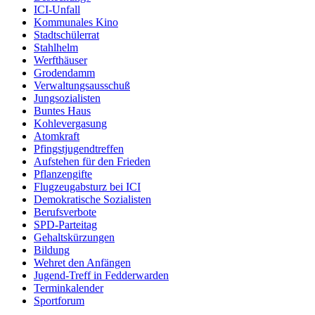
ICI-Unfall
Kommunales Kino
Stadtschülerrat
Stahlhelm
Werfthäuser
Grodendamm
Verwaltungsausschuß
Jungsozialisten
Buntes Haus
Kohlevergasung
Atomkraft
Pfingstjugendtreffen
Aufstehen für den Frieden
Pflanzengifte
Flugzeugabsturz bei ICI
Demokratische Sozialisten
Berufsverbote
SPD-Parteitag
Gehaltskürzungen
Bildung
Wehret den Anfängen
Jugend-Treff in Fedderwarden
Terminkalender
Sportforum