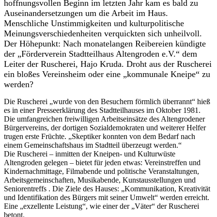
hoffnungsvollen Beginn im letzten Jahr kam es bald zu
Auseinandersetzungen um die Arbeit im Haus.
Menschliche Unstimmigkeiten und kulturpolitische
Meinungsverschiedenheiten verquickten sich unheilvoll.
Der Höhepunkt: Nach monatelangen Reibereien kündigte
der „Förderverein Stadtteilhaus Altengroden e.V.“ dem
Leiter der Ruscherei, Hajo Kruda. Droht aus der Ruscherei
ein bloßes Vereinsheim oder eine „kommunale Kneipe“ zu
werden?
Die Ruscherei „wurde von den Besuchern förmlich überrannt“ hieß
es in einer Presseerklärung des Stadtteilhauses im Oktober 1981.
Die umfangreichen freiwilligen Arbeitseinsätze des Altengrodener
Bürgervereins, der dortigen Sozialdemokraten und weiterer Helfer
trugen erste Früchte. „Skeptiker konnten von dem Bedarf nach
einem Gemeinschaftshaus im Stadtteil überzeugt werden.“
Die Ruscherei – inmitten der Kneipen- und Kulturwüste
Altengroden gelegen – bietet für jeden etwas: Vereinstreffen und
Kindernachmittage, Filmabende und politische Veranstaltungen,
Arbeitsgemeinschaften, Musikabende, Kunstausstellungen und
Seniorentreffs . Die Ziele des Hauses: „Kommunikation, Kreativität
und Identifikation des Bürgers mit seiner Umwelt“ werden erreicht.
Eine „exzellente Leistung“, wie einer der „Väter“ der Ruscherei
betont.