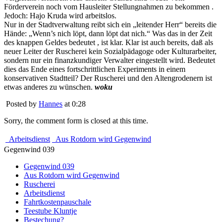
Förderverein noch vom Hausleiter Stellungnahmen zu bekommen .
Jedoch: Hajo Kruda wird arbeitslos.
Nur in der Stadtverwaltung reibt sich ein „leitender Herr“ bereits die
Hände: „Wenn’s nich löpt, dann löpt dat nich.“ Was das in der Zeit
des knappen Geldes bedeutet , ist klar. Klar ist auch bereits, daß als
neuer Leiter der Ruscherei kein Sozialpädagoge oder Kulturarbeiter,
sondern nur ein finanzkundiger Verwalter eingestellt wird. Bedeutet
dies das Ende eines fortschrittlichen Experiments in einem
konservativen Stadtteil? Der Ruscherei und den Altengrodenern ist
etwas anderes zu wünschen.
woku
Posted by
Hannes
at 0:28
Sorry, the comment form is closed at this time.
Arbeitsdienst
Aus Rotdorn wird Gegenwind
Gegenwind 039
Gegenwind 039
Aus Rotdorn wird Gegenwind
Ruscherei
Arbeitsdienst
Fahrtkostenpauschale
Teestube Kluntje
Bestechung?