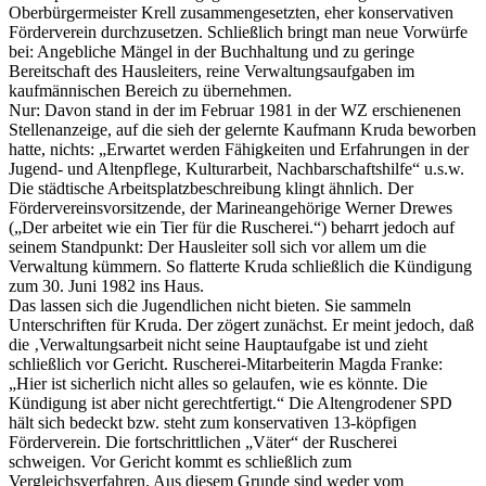
Oberbürgermeister Krell zusammengesetzten, eher konservativen
Förderverein durchzusetzen. Schließlich bringt man neue Vorwürfe
bei: Angebliche Mängel in der Buchhaltung und zu geringe
Bereitschaft des Hausleiters, reine Verwaltungsaufgaben im
kaufmännischen Bereich zu übernehmen.
Nur: Davon stand in der im Februar 1981 in der WZ erschienenen
Stellenanzeige, auf die sieh der gelernte Kaufmann Kruda beworben
hatte, nichts: „Erwartet werden Fähigkeiten und Erfahrungen in der
Jugend- und Altenpflege, Kulturarbeit, Nachbarschaftshilfe“ u.s.w.
Die städtische Arbeitsplatzbeschreibung klingt ähnlich. Der
Fördervereinsvorsitzende, der Marineangehörige Werner Drewes
(„Der arbeitet wie ein Tier für die Ruscherei.“) beharrt jedoch auf
seinem Standpunkt: Der Hausleiter soll sich vor allem um die
Verwaltung kümmern. So flatterte Kruda schließlich die Kündigung
zum 30. Juni 1982 ins Haus.
Das lassen sich die Jugendlichen nicht bieten. Sie sammeln
Unterschriften für Kruda. Der zögert zunächst. Er meint jedoch, daß
die ‚Verwaltungsarbeit nicht seine Hauptaufgabe ist und zieht
schließlich vor Gericht. Ruscherei-Mitarbeiterin Magda Franke:
„Hier ist sicherlich nicht alles so gelaufen, wie es könnte. Die
Kündigung ist aber nicht gerechtfertigt.“ Die Altengrodener SPD
hält sich bedeckt bzw. steht zum konservativen 13-köpfigen
Förderverein. Die fortschrittlichen „Väter“ der Ruscherei
schweigen. Vor Gericht kommt es schließlich zum
Vergleichsverfahren. Aus diesem Grunde sind weder vom