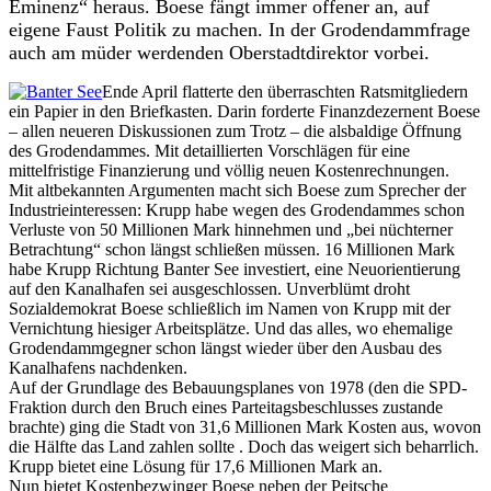
Eminenz“ heraus. Boese fängt immer offener an, auf
eigene Faust Politik zu machen. In der Grodendammfrage
auch am müder werdenden Oberstadtdirektor vorbei.
Ende April flatterte den überraschten Ratsmitgliedern
ein Papier in den Briefkasten. Darin forderte Finanzdezernent Boese
– allen neueren Diskussionen zum Trotz – die alsbaldige Öffnung
des Grodendammes. Mit detaillierten Vorschlägen für eine
mittelfristige Finanzierung und völlig neuen Kostenrechnungen.
Mit altbekannten Argumenten macht sich Boese zum Sprecher der
Industrieinteressen: Krupp habe wegen des Grodendammes schon
Verluste von 50 Millionen Mark hinnehmen und „bei nüchterner
Betrachtung“ schon längst schließen müssen. 16 Millionen Mark
habe Krupp Richtung Banter See investiert, eine Neuorientierung
auf den Kanalhafen sei ausgeschlossen. Unverblümt droht
Sozialdemokrat Boese schließlich im Namen von Krupp mit der
Vernichtung hiesiger Arbeitsplätze. Und das alles, wo ehemalige
Grodendammgegner schon längst wieder über den Ausbau des
Kanalhafens nachdenken.
Auf der Grundlage des Bebauungsplanes von 1978 (den die SPD-
Fraktion durch den Bruch eines Parteitagsbeschlusses zustande
brachte) ging die Stadt von 31,6 Millionen Mark Kosten aus, wovon
die Hälfte das Land zahlen sollte . Doch das weigert sich beharrlich.
Krupp bietet eine Lösung für 17,6 Millionen Mark an.
Nun bietet Kostenbezwinger Boese neben der Peitsche