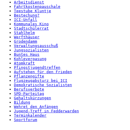
Arbeitsdienst
Fahrtkostenpauschale
Teestube Kluntje
Bestechung?
ICI-Unfall
Kommunales Kino
Stadtschülerrat
Stahlhelm
Werfthäuser
Grodendamm
Verwaltungsausschuß
Jungsozialisten
Buntes Haus
Kohlevergasung
Atomkraft
Pfingstjugendtreffen
Aufstehen für den Frieden
Pflanzengifte
Flugzeugabsturz bei ICI
Demokratische Sozialisten
Berufsverbote
SPD-Parteitag
Gehaltskürzungen
Bildung
Wehret den Anfängen
Jugend-Treff in Fedderwarden
Terminkalender
Sportforum