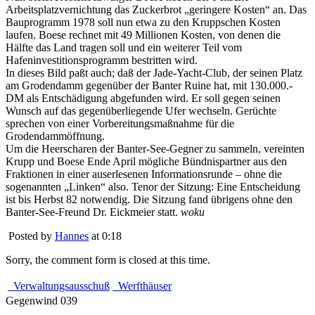
Arbeitsplatzvernichtung das Zuckerbrot „geringere Kosten“ an. Das
Bauprogramm 1978 soll nun etwa zu den Kruppschen Kosten
laufen. Boese rechnet mit 49 Millionen Kosten, von denen die
Hälfte das Land tragen soll und ein weiterer Teil vom
Hafeninvestitionsprogramm bestritten wird.
In dieses Bild paßt auch; daß der Jade-Yacht-Club, der seinen Platz
am Grodendamm gegenüber der Banter Ruine hat, mit 130.000.-
DM als Entschädigung abgefunden wird. Er soll gegen seinen
Wunsch auf das gegenüberliegende Ufer wechseln. Gerüchte
sprechen von einer Vorbereitungsmaßnahme für die
Grodendammöffnung.
Um die Heerscharen der Banter-See-Gegner zu sammeln, vereinten
Krupp und Boese Ende April mögliche Bündnispartner aus den
Fraktionen in einer auserlesenen Informationsrunde – ohne die
sogenannten „Linken“ also. Tenor der Sitzung: Eine Entscheidung
ist bis Herbst 82 notwendig. Die Sitzung fand übrigens ohne den
Banter-See-Freund Dr. Eickmeier statt.
woku
Posted by
Hannes
at 0:18
Sorry, the comment form is closed at this time.
Verwaltungsausschuß
Werfthäuser
Gegenwind 039