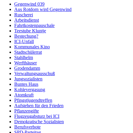
Gegenwind 039
Aus Rotdorn wird Gegenwind
Ruscherei
Arbeitsdienst
Fahrtkostenpauschale
Teestube Kluntje
Bestechung?
ICI-Unfall
Kommunales Kino
Stadtschülerrat
Stahlhelm
Werfthäuser
Grodendamm
Verwaltungsausschuß
Jungsozialisten
Buntes Haus
Kohlevergasung
Atomkraft
Pfingstjugendtreffen
Aufstehen für den Frieden
Pflanzengifte
Flugzeugabsturz bei ICI
Demokratische Sozialisten
Berufsverbote
SPD-Parteitag