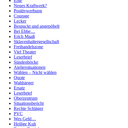
Ente
Neues Kraftwerk?
Positivwerbung
Courage
Lecker
Bespuckt und angepöbelt
Bei Ebbe…
Erich Maaß
Sklavenhaltergesellschaft
Freihandelszone
Viel Theater
Leserbrief
Sündenböcke
Ateliersituationen
Wählen – Nicht wählen
Quote
Wahlsieger
Ersatz
Leserbrief
Oberzentrum
Situationsbericht
Rechte Schläger
PVC
Wes Geld…
Heilige Kuh