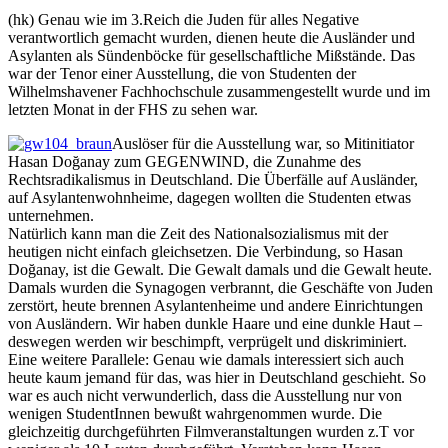
(hk) Genau wie im 3.Reich die Juden für alles Negative
verantwortlich gemacht wurden, dienen heute die Ausländer und
Asylanten als Sündenböcke für gesellschaftliche Mißstände. Das
war der Tenor einer Ausstellung, die von Studenten der
Wilhelmshavener Fachhochschule zusammengestellt wurde und im
letzten Monat in der FHS zu sehen war.
Auslöser für die Ausstellung war, so Mitinitiator
Hasan Doğanay zum GEGENWIND, die Zunahme des
Rechtsradikalismus in Deutschland. Die Überfälle auf Ausländer,
auf Asylantenwohnheime, dagegen wollten die Studenten etwas
unternehmen.
Natürlich kann man die Zeit des Nationalsozialismus mit der
heutigen nicht einfach gleichsetzen. Die Verbindung, so Hasan
Doğanay, ist die Gewalt. Die Gewalt damals und die Gewalt heute.
Damals wurden die Synagogen verbrannt, die Geschäfte von Juden
zerstört, heute brennen Asylantenheime und andere Einrichtungen
von Ausländern. Wir haben dunkle Haare und eine dunkle Haut –
deswegen werden wir beschimpft, verprügelt und diskriminiert.
Eine weitere Parallele: Genau wie damals interessiert sich auch
heute kaum jemand für das, was hier in Deutschland geschieht. So
war es auch nicht verwunderlich, dass die Ausstellung nur von
wenigen StudentInnen bewußt wahrgenommen wurde. Die
gleichzeitig durchgeführten Filmveranstaltungen wurden z.T vor