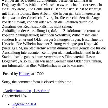
weniger als 10 Leuten durchgeführt. Verstehen kann Hasan
Doğanay die Passivität der Menschen zwar nicht, aber er versucht
sie zu erklären: „Die Leute sind zu sehr mit sich selbst beschäftigt,
mit ihrem Studium, ihrer Arbeit – die haben gar kein Interesse an
dem, was in der Gesellschaft vorgeht. Sie verschließen die Augen
vor der Gewalt, können oder wollen die Gefahren durch die
Zunahme des Rechtsradikalismus nicht sehen.“
Auffällig an der Ausstellung ist, daß die Zeitdokumente (zumeist
kopierte Zeitungsartikel) nicht den Schriftzug Wilhelmshavener,
sondern Bremer und Oldenburger Zeitungen tragen. Beschämende
Ursache: Die Wilhelmshavener Zeitung verlangte pro Kopie 40
(vierzig) DM, im Stadtarchiv waren dummerweise gerade die für die
Ausstellung interessanten Zeitungen nicht aufzufinden und in der
Stadtbildstelle gab es kaum verwertbares Filmmaterial. Hasan
Doğanay: „Also mußten wir nach Bremen und Oldenburg fahren,
um Informationen über Wilhelmshaven zu bekommen.“
Posted by
Hannes
at 17:00
Sorry, the comment form is closed at this time.
Ateliersituationen
Leserbrief
Gegenwind 104
Gegenwind 104