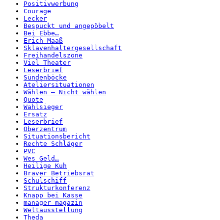
Positivwerbung
Courage
Lecker
Bespuckt und angepöbelt
Bei Ebbe…
Erich Maaß
Sklavenhaltergesellschaft
Freihandelszone
Viel Theater
Leserbrief
Sündenböcke
Ateliersituationen
Wählen – Nicht wählen
Quote
Wahlsieger
Ersatz
Leserbrief
Oberzentrum
Situationsbericht
Rechte Schläger
PVC
Wes Geld…
Heilige Kuh
Braver Betriebsrat
Schulschiff
Strukturkonferenz
Knapp bei Kasse
manager magazin
Weltausstellung
Theda