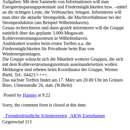
Aufgaben: Mit dem Sammeln von Informationen will man
Energieeinsparungspotentiale und Fördermöglichkeiten bzw. –mittel
an die richtigen Leute, die Verbraucher, bringen. Informieren will
man über die aktuelle Strompolitik, die Machtverhältnisse bei der
Stromproduktion (am Beispiel Wilhelmshaven).
Genau recherchieren und dann gezielt informieren will die Gruppe
natürlich über das geplante 3.000-Megawatt-
Kohleverstromungszentrum in Wilhelmshaven.
Andiskutiert wurden beim ersten Treffen u.a. die
Fördermöglichkeiten für Privatleute beim Bau von
Windenergieanlagen.
Die Gruppe wünscht sich die Mitarbeit weiterer Gruppen, die sich
mit dem Kohleverstromungszentrum auseinandersetzen wollen.
Meldungen sind erbeten beim Koordinator der Gruppe, Werner
Biehl, Tel.: 04421/++++.
Das nächste Treffen findet am 17. März um 20.00 Uhr im Grünen
Büro, Ulmenstraße 26, statt.
(W.Biehl)
Posted by
Hannes
at 9:22
Sorry, the comment form is closed at this time.
Fremdenfeindliche Schmierereien
AKW Esenshamm
Gegenwind 113