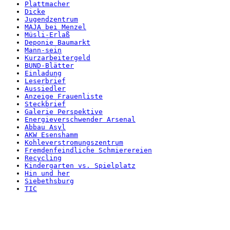
Plattmacher
Dicke
Jugendzentrum
MAJA bei Menzel
Müsli-Erlaß
Deponie Baumarkt
Mann-sein
Kurzarbeitergeld
BUND-Blätter
Einladung
Leserbrief
Aussiedler
Anzeige Frauenliste
Steckbrief
Galerie Perspektive
Energieverschwender Arsenal
Abbau Asyl
AKW Esenshamm
Kohleverstromungszentrum
Fremdenfeindliche Schmierereien
Recycling
Kindergarten vs. Spielplatz
Hin und her
Siebethsburg
TIC