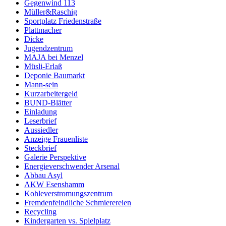
Gegenwind 113
Müller&Raschig
Sportplatz Friedenstraße
Plattmacher
Dicke
Jugendzentrum
MAJA bei Menzel
Müsli-Erlaß
Deponie Baumarkt
Mann-sein
Kurzarbeitergeld
BUND-Blätter
Einladung
Leserbrief
Aussiedler
Anzeige Frauenliste
Steckbrief
Galerie Perspektive
Energieverschwender Arsenal
Abbau Asyl
AKW Esenshamm
Kohleverstromungszentrum
Fremdenfeindliche Schmierereien
Recycling
Kindergarten vs. Spielplatz