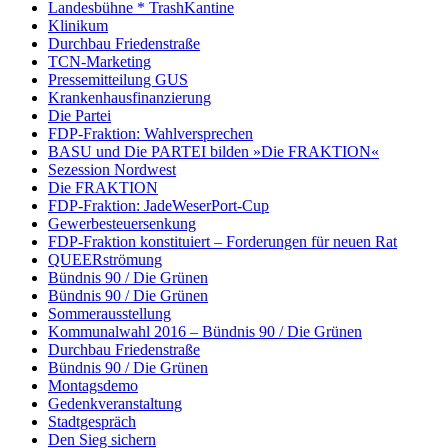
Landesbühne * TrashKantine
Klinikum
Durchbau Friedenstraße
TCN-Marketing
Pressemitteilung GUS
Krankenhausfinanzierung
Die Partei
FDP-Fraktion: Wahlversprechen
BASU und Die PARTEI bilden »Die FRAKTION«
Sezession Nordwest
Die FRAKTION
FDP-Fraktion: JadeWeserPort-Cup
Gewerbesteuersenkung
FDP-Fraktion konstituiert – Forderungen für neuen Rat
QUEERströmung
Bündnis 90 / Die Grünen
Bündnis 90 / Die Grünen
Sommerausstellung
Kommunalwahl 2016 – Bündnis 90 / Die Grünen
Durchbau Friedenstraße
Bündnis 90 / Die Grünen
Montagsdemo
Gedenkveranstaltung
Stadtgespräch
Den Sieg sichern