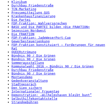
Klinikum
Durchbau Friedenstraße
TCN-Marketing
Pressemitteilung GUS
Krankenhausfinanzierung
Die Partei
FDP-Fraktion: Wahlversprechen
BASU und Die PARTEI bilden »Die FRAKTION«
Sezession Nordwest
Die FRAKTION
FDP-Fraktion: JadeWeserPort-Cup
Gewerbesteuersenkung
FDP-Fraktion konstituiert – Forderungen für neuen
Rat
QUEERströmung
Bündnis 90 / Die Grünen
Bündnis 90 / Die Grünen
Sommerausstellung
Kommunalwahl 2016 – Bündnis 90 / Die Grünen
Durchbau Friedenstraße
Bündnis 90 / Die Grünen
Montagsdemo
Gedenkveranstaltung
Stadtgespräch
Den Sieg sichern
Internationaler Frauentag
Demonstration: „Wilhelmshaven bleibt bunt“
Selbsthilfekontaktstelle
Strandgebühren