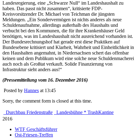
Landesregierung, eine „Schwarze Null“ im Landeshaushalt zu
haben. Das passt nicht zusammen“, kritisierte FDP-
Kreisvorsitzender Dr. Michael von Teichman die jüngsten
Meldungen. „Ein Sondervermögen ist nichts anderes als neue
Schuldenaufnahme, allerdings außerhalb des Haushalts und
verbucht bei den Kommunen, die für ihre Krankenhäuser Geld
benötigen, was im Landeshaushalt nicht ausreichend vorhanden ist.
Der Bundesrechnungshof hat gerade erst diese Praktiken auf
Bundesebene kritisiert und Klarheit, Wahrheit und Einheitlichkeit in
den Haushalten angemahnt, in Niedersachsen schert das offenbar
keinen und dem Publikum wird eine solche neue Schuldenmacherei
auch noch als Großtat verkauft. Solide Finanzierung von
Infrastruktur sieht anders aus!“
(Pressemitteilung vom 16. Dezember 2016)
Posted by
Hannes
at 13:45
Sorry, the comment form is closed at this time.
Durchbau Friedenstraße
Landesbühne * TrashKantine
2016
WTF Geschäftsführer
Ost-Friesen-Treffen