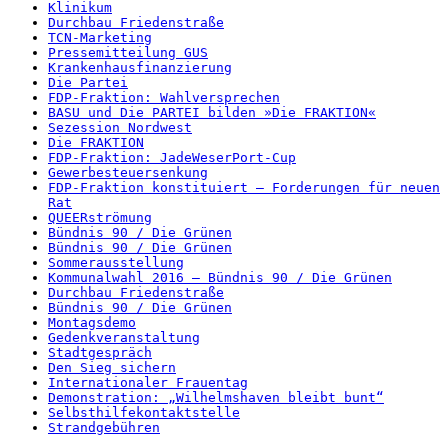
Klinikum
Durchbau Friedenstraße
TCN-Marketing
Pressemitteilung GUS
Krankenhausfinanzierung
Die Partei
FDP-Fraktion: Wahlversprechen
BASU und Die PARTEI bilden »Die FRAKTION«
Sezession Nordwest
Die FRAKTION
FDP-Fraktion: JadeWeserPort-Cup
Gewerbesteuersenkung
FDP-Fraktion konstituiert – Forderungen für neuen
Rat
QUEERströmung
Bündnis 90 / Die Grünen
Bündnis 90 / Die Grünen
Sommerausstellung
Kommunalwahl 2016 – Bündnis 90 / Die Grünen
Durchbau Friedenstraße
Bündnis 90 / Die Grünen
Montagsdemo
Gedenkveranstaltung
Stadtgespräch
Den Sieg sichern
Internationaler Frauentag
Demonstration: „Wilhelmshaven bleibt bunt“
Selbsthilfekontaktstelle
Strandgebühren