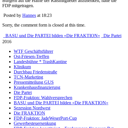
Bürgern auf die Hälfte der Ratsmitglieder abzusenken, hatte die
FDP mitgetragen.
Posted by
Hannes
at 18:23
Sorry, the comment form is closed at this time.
BASU und Die PARTEI bilden »Die FRAKTION«
Die Partei
2016
WTF Geschäftsführer
Ost-Friesen-Treffen
Landesbühne * TrashKantine
Klinikum
Durchbau Friedenstraße
TCN-Marketing
Pressemitteilung GUS
Krankenhausfinanzierung
Die Partei
FDP-Fraktion: Wahlversprechen
BASU und Die PARTEI bilden »Die FRAKTION«
Sezession Nordwest
Die FRAKTION
FDP-Fraktion: JadeWeserPort-Cup
Gewerbesteuersenkung