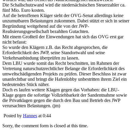
Die Schallschutzwand wird die niedersächsischen Steuerzahler ca.
fünf Mio. Euro kosten.
Auf die betroffenen Kläger sieht der OVG-Senat allerdings keine
unzumutbaren Belastungen zukommen. Dabei stützt er sich in seiner
Begründung weitgehend auf die von der JWP-
Realisierungsgesellschaft bezahlten Gutachten.
Mit einem Großteil der Einwendungen hat sich das OVG erst gar
nicht befasst:
So wurde den Klägern z.B. das Recht abgesprochen, die
Erforderlichkeit des JWP, seine Standortwahl und seine
Verkehrsanbindung überprüfen zu lassen.
Dem LBU wurde somit das Recht beschnitten, im Rahmen der
Vertretung naturschutzrechtlicher Belange die Erforderlichkeit des
umweltschädigenden Projekts zu prüfen. Dieser Beschluss ist zwar
unanfechtbar und bringt die Hafenlobby unbestritten ihrem Ziel ein
bedeutendes Stück näher.
Doch es laufen weitere Klagen gegen das Vorhaben: die LBU-
Klage gegen die sofortige Vollziehbarkeit der Sandentnahme sowie
die Privatklagen gegen die durch den Bau und Betrieb des JWP
verursachten Belastungen. (jm)
Posted by
Hannes
at 0:44
Sorry, the comment form is closed at this time.