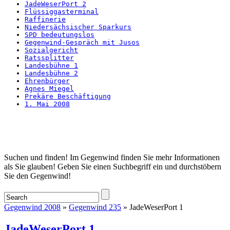
JadeWeserPort 2
Flüssiggasterminal
Raffinerie
Niedersächsischer Sparkurs
SPD bedeutungslos
Gegenwind-Gespräch mit Jusos
Sozialgericht
Ratssplitter
Landesbühne 1
Landesbühne 2
Ehrenbürger
Agnes Miegel
Prekäre Beschäftigung
1. Mai 2008
Startseite
Suchen und finden! Im Gegenwind finden Sie mehr Informationen
als Sie glauben! Geben Sie einen Suchbegriff ein und durchstöbern
Sie den Gegenwind!
Gegenwind 2008
»
Gegenwind 235
» JadeWeserPort 1
JadeWeserPort 1