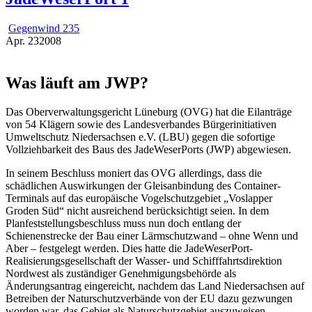
Gegenwind 235
Apr.
23
2008
Was läuft am JWP?
Das Oberverwaltungsgericht Lüneburg (OVG) hat die Eilanträge
von 54 Klägern sowie des Landesverbandes Bürgerinitiativen
Umweltschutz Niedersachsen e.V. (LBU) gegen die sofortige
Vollziehbarkeit des Baus des JadeWeserPorts (JWP) abgewiesen.
In seinem Beschluss moniert das OVG allerdings, dass die
schädlichen Auswirkungen der Gleisanbindung des Container-
Terminals auf das europäische Vogelschutzgebiet „Voslapper
Groden Süd“ nicht ausreichend berücksichtigt seien. In dem
Planfeststellungsbeschluss muss nun doch entlang der
Schienenstrecke der Bau einer Lärmschutzwand – ohne Wenn und
Aber – festgelegt werden. Dies hatte die JadeWeserPort-
Realisierungsgesellschaft der Wasser- und Schifffahrtsdirektion
Nordwest als zuständiger Genehmigungsbehörde als
Änderungsantrag eingereicht, nachdem das Land Niedersachsen auf
Betreiben der Naturschutzverbände von der EU dazu gezwungen
worden war, das Gebiet als Naturschutzgebiet auszuweisen.