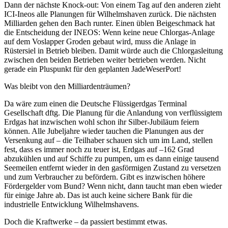
Dann der nächste Knock-out: Von einem Tag auf den anderen zieht
ICI-Ineos alle Planungen für Wilhelmshaven zurück. Die nächsten
Milliarden gehen den Bach runter. Einen üblen Beigeschmack hat
die Entscheidung der INEOS: Wenn keine neue Chlorgas-Anlage
auf dem Voslapper Groden gebaut wird, muss die Anlage in
Rüstersiel in Betrieb bleiben. Damit würde auch die Chlorgasleitung
zwischen den beiden Betrieben weiter betrieben werden. Nicht
gerade ein Pluspunkt für den geplanten JadeWeserPort!
Was bleibt von den Milliardenträumen?
Da wäre zum einen die Deutsche Flüssigerdgas Terminal
Gesellschaft dftg. Die Planung für die Anlandung von verflüssigtem
Erdgas hat inzwischen wohl schon ihr Silber-Jubiläum feiern
können. Alle Jubeljahre wieder tauchen die Planungen aus der
Versenkung auf – die Teilhaber schauen sich um im Land, stellen
fest, dass es immer noch zu teuer ist, Erdgas auf –162 Grad
abzukühlen und auf Schiffe zu pumpen, um es dann einige tausend
Seemeilen entfernt wieder in den gasförmigen Zustand zu versetzen
und zum Verbraucher zu befördern. Gibt es inzwischen höhere
Fördergelder vom Bund? Wenn nicht, dann taucht man eben wieder
für einige Jahre ab. Das ist auch keine sichere Bank für die
industrielle Entwicklung Wilhelmshavens.
Doch die Kraftwerke – da passiert bestimmt etwas.