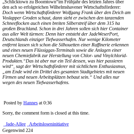
„Schlicktown zu Boomtown“im Frühjahr des letzten Jahres über
den ach so erfolgreichen Wilhelmshavener Wirtschaftsförderer:
Doch wenn Wirtschaftsförderer Wolfgang Frank über den Deich am
Voslapper Groden schaut, dann sieht er zwischen den tanzenden
Schneeflocken auch einen breiten Silberstreif über dem 315 ha
großen Brachland. Schon in drei Jahren sollen sich hier Container
aus aller Welt türmen: Denn hier entsteht der JadeWeserPort,
Deutschlands einziger Tiefwasserhafen. Nur wenige Kilometer
entfernt lassen sich schon die Silhouetten einer Raffinerie erkennen
und eines neuen Flüssiggas-Terminals sowie die Anlagen einer
neuen Chemiefabrik zur Herstellung von Chlor- und Vinylchlorid-
Produkten.“Das ist aber nur ein Teil dessen, was hier passieren
wird“, sagt der Wirtschaftsförderer mit sichtlichem Enthusiasmus,
„am Ende wird ein Drittel des gesamten Stadtgebietes mit neuen
Firmen und neuen Arbeitsplätzen bebaut sein.“ Und alles nur
wegen des neuen Tiefwasserhafens.
Posted by
Hannes
at 0:36
Sorry, the comment form is closed at this time.
Jade-Allee
Arbeitsloseninitiative
Gegenwind 224