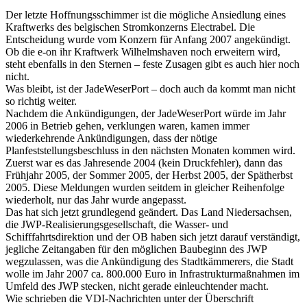
Der letzte Hoffnungsschimmer ist die mögliche Ansiedlung eines
Kraftwerks des belgischen Stromkonzerns Electrabel. Die
Entscheidung wurde vom Konzern für Anfang 2007 angekündigt.
Ob die e-on ihr Kraftwerk Wilhelmshaven noch erweitern wird,
steht ebenfalls in den Sternen – feste Zusagen gibt es auch hier noch
nicht.
Was bleibt, ist der JadeWeserPort – doch auch da kommt man nicht
so richtig weiter.
Nachdem die Ankündigungen, der JadeWeserPort würde im Jahr
2006 in Betrieb gehen, verklungen waren, kamen immer
wiederkehrende Ankündigungen, dass der nötige
Planfeststellungsbeschluss in den nächsten Monaten kommen wird.
Zuerst war es das Jahresende 2004 (kein Druckfehler), dann das
Frühjahr 2005, der Sommer 2005, der Herbst 2005, der Spätherbst
2005. Diese Meldungen wurden seitdem in gleicher Reihenfolge
wiederholt, nur das Jahr wurde angepasst.
Das hat sich jetzt grundlegend geändert. Das Land Niedersachsen,
die JWP-Realisierungsgesellschaft, die Wasser- und
Schifffahrtsdirektion und der OB haben sich jetzt darauf verständigt,
jegliche Zeitangaben für den möglichen Baubeginn des JWP
wegzulassen, was die Ankündigung des Stadtkämmerers, die Stadt
wolle im Jahr 2007 ca. 800.000 Euro in Infrastrukturmaßnahmen im
Umfeld des JWP stecken, nicht gerade einleuchtender macht.
Wie schrieben die VDI-Nachrichten unter der Überschrift