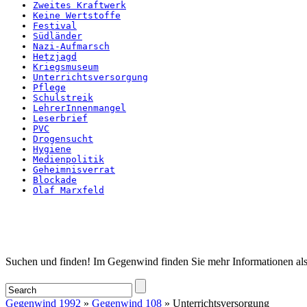
Zweites Kraftwerk
Keine Wertstoffe
Festival
Südländer
Nazi-Aufmarsch
Hetzjagd
Kriegsmuseum
Unterrichtsversorgung
Pflege
Schulstreik
LehrerInnenmangel
Leserbrief
PVC
Drogensucht
Hygiene
Medienpolitik
Geheimnisverrat
Blockade
Olaf Marxfeld
Startseite
Suchen und finden! Im Gegenwind finden Sie mehr Informationen als
Gegenwind 1992
»
Gegenwind 108
» Unterrichtsversorgung