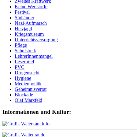
Zweites Kraftwerk
Keine Wertstoffe
Festival
Südländer
Nazi-Aufmarsch
Hetzjagd
Kriegsmuseum
Unterrichtsversorgung
Pflege
Schulstreik
LehrerInnenmangel
Leserbrief
PVC
Drogensucht
Hygiene
Medienpolitik
Geheimnisverrat
Blockade
Olaf Marxfeld
Informationen und Kultur: