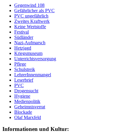
Gegenwind 108
Gefährlicher als PVC
PVC ungefährlich
Zweites Kraftwerk
Keine Wertstoffe
Festival
Südländer
Nazi-Aufmarsch
Hetzjagd
Kriegsmuseum
Unterrichtsversorgung
Pflege
Schulstreik
LehrerInnenmangel
Leserbrief
PVC
Drogensucht
Hygiene
Medienpolitik
Geheimnisverrat
Blockade
Olaf Marxfeld
Informationen und Kultur: