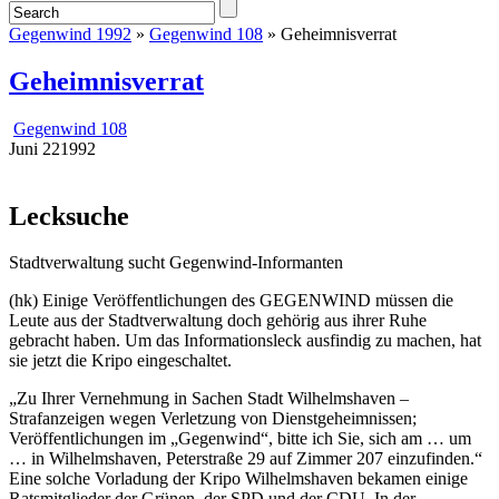
Gegenwind 1992
»
Gegenwind 108
» Geheimnisverrat
Geheimnisverrat
Gegenwind 108
Juni
22
1992
Lecksuche
Stadtverwaltung sucht Gegenwind-Informanten
(hk) Einige Veröffentlichungen des GEGENWIND müssen die
Leute aus der Stadtverwaltung doch gehörig aus ihrer Ruhe
gebracht haben. Um das Informationsleck ausfindig zu machen, hat
sie jetzt die Kripo eingeschaltet.
„Zu Ihrer Vernehmung in Sachen Stadt Wilhelmshaven –
Strafanzeigen wegen Verletzung von Dienstgeheimnissen;
Veröffentlichungen im „Gegenwind“, bitte ich Sie, sich am … um
… in Wilhelmshaven, Peterstraße 29 auf Zimmer 207 einzufinden.“
Eine solche Vorladung der Kripo Wilhelmshaven bekamen einige
Ratsmitglieder der Grünen, der SPD und der CDU. In der