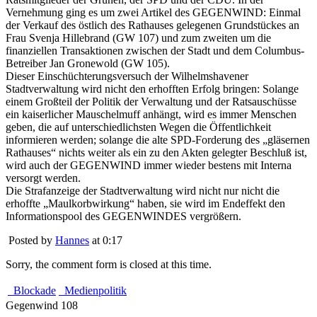
Vernehmung ging es um zwei Artikel des GEGENWIND: Einmal
der Verkauf des östlich des Rathauses gelegenen Grundstückes an
Frau Svenja Hillebrand (GW 107) und zum zweiten um die
finanziellen Transaktionen zwischen der Stadt und dem Columbus-
Betreiber Jan Gronewold (GW 105).
Dieser Einschüchterungsversuch der Wilhelmshavener
Stadtverwaltung wird nicht den erhofften Erfolg bringen: Solange
einem Großteil der Politik der Verwaltung und der Ratsauschüsse
ein kaiserlicher Mauschelmuff anhängt, wird es immer Menschen
geben, die auf unterschiedlichsten Wegen die Öffentlichkeit
informieren werden; solange die alte SPD-Forderung des „gläsernen
Rathauses“ nichts weiter als ein zu den Akten gelegter Beschluß ist,
wird auch der GEGENWIND immer wieder bestens mit Interna
versorgt werden.
Die Strafanzeige der Stadtverwaltung wird nicht nur nicht die
erhoffte „Maulkorbwirkung“ haben, sie wird im Endeffekt den
Informationspool des GEGENWINDES vergrößern.
Posted by
Hannes
at 0:17
Sorry, the comment form is closed at this time.
Blockade
Medienpolitik
Gegenwind 108