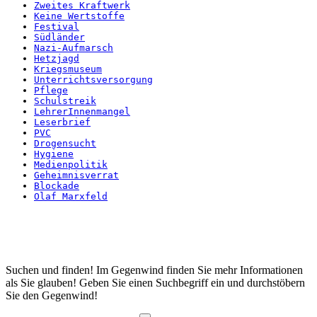
Zweites Kraftwerk
Keine Wertstoffe
Festival
Südländer
Nazi-Aufmarsch
Hetzjagd
Kriegsmuseum
Unterrichtsversorgung
Pflege
Schulstreik
LehrerInnenmangel
Leserbrief
PVC
Drogensucht
Hygiene
Medienpolitik
Geheimnisverrat
Blockade
Olaf Marxfeld
Startseite
Suchen und finden! Im Gegenwind finden Sie mehr Informationen
als Sie glauben! Geben Sie einen Suchbegriff ein und durchstöbern
Sie den Gegenwind!