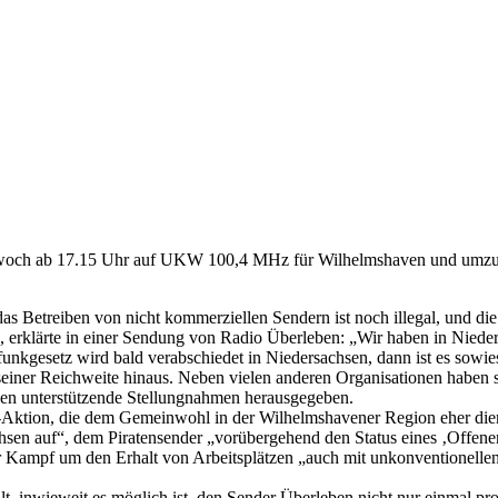
 Mittwoch ab 17.15 Uhr auf UKW 100,4 MHz für Wilhelmshaven und um
das Betreiben von nicht kommerziellen Sendern ist noch illegal, und di
erklärte in einer Sendung von Radio Überleben: „Wir haben in Nieders
nkgesetz wird bald verabschiedet in Niedersachsen, dann ist es sowi
seiner Reichweite hinaus. Neben vielen anderen Organisationen haben
en unterstützende Stellungnahmen herausgegeben.
-Aktion, die dem Gemeinwohl in der Wilhelmshavener Region eher die
chsen auf“, dem Piratensender „vorübergehend den Status eines ‚Offene
r Kampf um den Erhalt von Arbeitsplätzen „auch mit unkonventionellen
 inwieweit es möglich ist, den Sender Überleben nicht nur einmal pro W