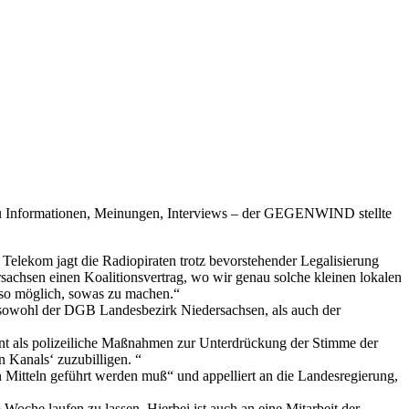
zu Informationen, Meinungen, Interviews – der GEGENWIND stellte
e Telekom jagt die Radiopiraten trotz bevorstehender Legalisierung
achsen einen Koalitionsvertrag, wo wir genau solche kleinen lokalen
eso möglich, sowas zu machen.“
 sowohl der DGB Landesbezirk Niedersachsen, als auch der
nt als polizeiliche Maßnahmen zur Unterdrückung der Stimme der
n Kanals‘ zuzubilligen. “
 Mitteln geführt werden muß“ und appelliert an die Landesregierung,
oche laufen zu lassen. Hierbei ist auch an eine Mitarbeit der