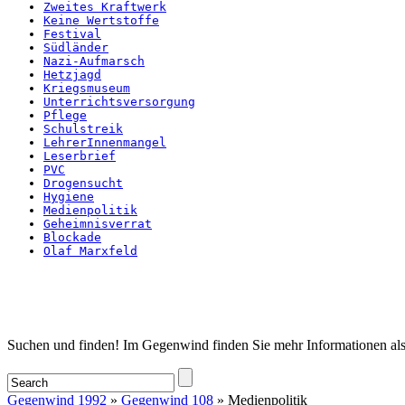
Zweites Kraftwerk
Keine Wertstoffe
Festival
Südländer
Nazi-Aufmarsch
Hetzjagd
Kriegsmuseum
Unterrichtsversorgung
Pflege
Schulstreik
LehrerInnenmangel
Leserbrief
PVC
Drogensucht
Hygiene
Medienpolitik
Geheimnisverrat
Blockade
Olaf Marxfeld
Startseite
Suchen und finden! Im Gegenwind finden Sie mehr Informationen als
Gegenwind 1992
»
Gegenwind 108
» Medienpolitik