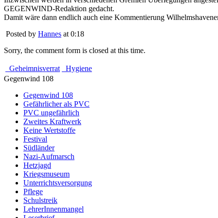
GEGENWIND-Redaktion gedacht.
Damit wäre dann endlich auch eine Kommentierung Wilhelmshavener Ta
Posted by
Hannes
at 0:18
Sorry, the comment form is closed at this time.
Geheimnisverrat
Hygiene
Gegenwind 108
Gegenwind 108
Gefährlicher als PVC
PVC ungefährlich
Zweites Kraftwerk
Keine Wertstoffe
Festival
Südländer
Nazi-Aufmarsch
Hetzjagd
Kriegsmuseum
Unterrichtsversorgung
Pflege
Schulstreik
LehrerInnenmangel
Leserbrief