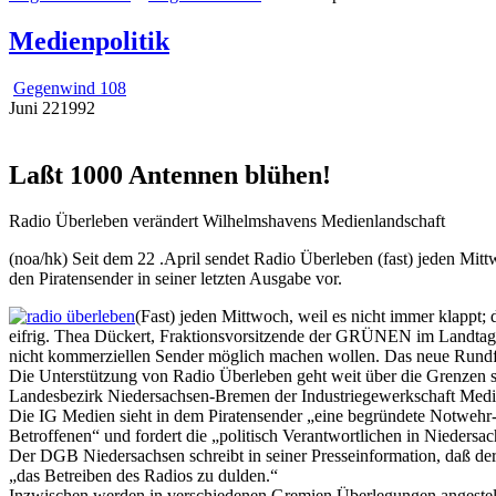
Medienpolitik
Gegenwind 108
Juni
22
1992
Laßt 1000 Antennen blühen!
Radio Überleben verändert Wilhelmshavens Medienlandschaft
(noa/hk) Seit dem 22 .April sendet Radio Überleben (fast) jeden
den Piratensender in seiner letzten Ausgabe vor.
(Fast) jeden Mittwoch, weil es nicht immer klappt; 
eifrig. Thea Dückert, Fraktionsvorsitzende der GRÜNEN im Landtag, 
nicht kommerziellen Sender möglich machen wollen. Das neue Rundfu
Die Unterstützung von Radio Überleben geht weit über die Grenzen 
Landesbezirk Niedersachsen-Bremen der Industriegewerkschaft Medi
Die IG Medien sieht in dem Piratensender „eine begründete Notwehr
Betroffenen“ und fordert die „politisch Verantwortlichen in Niedersa
Der DGB Niedersachsen schreibt in seiner Presseinformation, daß de
„das Betreiben des Radios zu dulden.“
Inzwischen werden in verschiedenen Gremien Überlegungen angestellt,