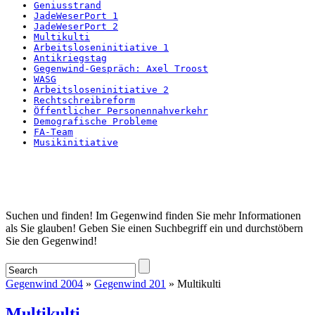
Geniusstrand
JadeWeserPort 1
JadeWeserPort 2
Multikulti
Arbeitsloseninitiative 1
Antikriegstag
Gegenwind-Gespräch: Axel Troost
WASG
Arbeitsloseninitiative 2
Rechtschreibreform
Öffentlicher Personennahverkehr
Demografische Probleme
FA-Team
Musikinitiative
Startseite
Suchen und finden! Im Gegenwind finden Sie mehr Informationen
als Sie glauben! Geben Sie einen Suchbegriff ein und durchstöbern
Sie den Gegenwind!
Gegenwind 2004
»
Gegenwind 201
» Multikulti
Multikulti