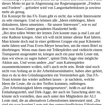
dieses Motto ist gut in Abgrenzung zur Regierungsparole „Fördern
und Fordern“ – gefordert wird von Langzeitarbeitslosen ja sowieso
mehr als genug.
Ein Konzept für das FA-Team gibt es nicht; das würde Interessierte
zu sehr einengen. Und so können alle „Ideen einbringen, Ideen
diskutieren, Ideen umsetzten – für unsere Interessen“, wie es auf
dem von Hans-Günter gestalteten Handzettel heißt.
„Bei dem tollen Wetter der letzten Zeit konnte man ja mal Lust auf
eine Radtour kriegen. Aber ich will nicht immer alleine Rad fahren.
Man könnte doch mal in einer größeren Gruppe ein paar Kilometer
mehr fahren und Frau Evers-Meyer besuchen, um ihr einen Brief zu
überbringen. Wenn man dann mit Trillerpfeifen und vielleicht einem
Transparent ausgestattet ist, kriegen auch ein paar mehr Leute mit,
dass wir etwas zu sagen haben“, spinnt Dirk-Agge eine mögliche
Aktion aus. Und wenn andere „nur“ zum Kartenspielen
zusammenkommen wollen, soll’s auch recht sein. Beide sind noch
nicht von Anfang an in der Arbeitsloseninitiative, haben aber gehört,
dass es da in den Gründungszeiten ein Vereinsleben gab. Das FA-
Team könnte das wieder aufleben lassen – je nachdem, welche
Ideen die Leute, die zu den Treffen kommen, mitbringen.
„Der Arbeitslosigkeit Ideen entgegensetzen“, heißt es auf dem
Einladungszettel, und Dirk-Agge, der auch im Tauschring aktiv ist,
könnte sich vorstellen, dass auch unter den Mitgliedern der ALI
Leute sind, die an alternativen Lebensformen interessiert sind. „Da
sind ein paar hundert Leute mit den unterschiedlichsten Fähigkeiten