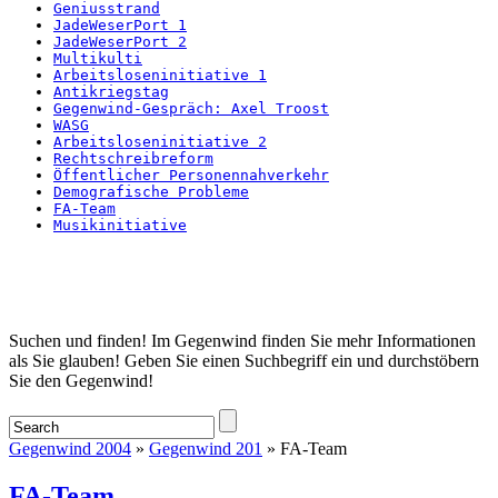
Geniusstrand
JadeWeserPort 1
JadeWeserPort 2
Multikulti
Arbeitsloseninitiative 1
Antikriegstag
Gegenwind-Gespräch: Axel Troost
WASG
Arbeitsloseninitiative 2
Rechtschreibreform
Öffentlicher Personennahverkehr
Demografische Probleme
FA-Team
Musikinitiative
Startseite
Suchen und finden! Im Gegenwind finden Sie mehr Informationen
als Sie glauben! Geben Sie einen Suchbegriff ein und durchstöbern
Sie den Gegenwind!
Gegenwind 2004
»
Gegenwind 201
» FA-Team
FA-Team