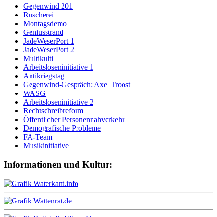
Gegenwind 201
Ruscherei
Montagsdemo
Geniusstrand
JadeWeserPort 1
JadeWeserPort 2
Multikulti
Arbeitsloseninitiative 1
Antikriegstag
Gegenwind-Gespräch: Axel Troost
WASG
Arbeitsloseninitiative 2
Rechtschreibreform
Öffentlicher Personennahverkehr
Demografische Probleme
FA-Team
Musikinitiative
Informationen und Kultur: