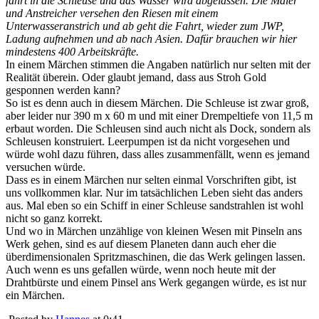
fährt in die Schleuse und das Wasser wird abgelassen. Die Maler
und Anstreicher versehen den Riesen mit einem
Unterwasseranstrich und ab geht die Fahrt, wieder zum JWP,
Ladung aufnehmen und ab nach Asien. Dafür brauchen wir hier
mindestens 400 Arbeitskräfte.
In einem Märchen stimmen die Angaben natürlich nur selten mit der
Realität überein. Oder glaubt jemand, dass aus Stroh Gold
gesponnen werden kann?
So ist es denn auch in diesem Märchen. Die Schleuse ist zwar groß,
aber leider nur 390 m x 60 m und mit einer Drempeltiefe von 11,5 m
erbaut worden. Die Schleusen sind auch nicht als Dock, sondern als
Schleusen konstruiert. Leerpumpen ist da nicht vorgesehen und
würde wohl dazu führen, dass alles zusammenfällt, wenn es jemand
versuchen würde.
Dass es in einem Märchen nur selten einmal Vorschriften gibt, ist
uns vollkommen klar. Nur im tatsächlichen Leben sieht das anders
aus. Mal eben so ein Schiff in einer Schleuse sandstrahlen ist wohl
nicht so ganz korrekt.
Und wo in Märchen unzählige von kleinen Wesen mit Pinseln ans
Werk gehen, sind es auf diesem Planeten dann auch eher die
überdimensionalen Spritzmaschinen, die das Werk gelingen lassen.
Auch wenn es uns gefallen würde, wenn noch heute mit der
Drahtbürste und einem Pinsel ans Werk gegangen würde, es ist nur
ein Märchen.