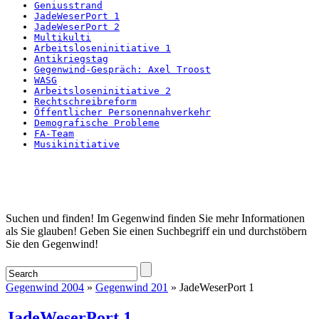
Geniusstrand
JadeWeserPort 1
JadeWeserPort 2
Multikulti
Arbeitsloseninitiative 1
Antikriegstag
Gegenwind-Gespräch: Axel Troost
WASG
Arbeitsloseninitiative 2
Rechtschreibreform
Öffentlicher Personennahverkehr
Demografische Probleme
FA-Team
Musikinitiative
Startseite
Suchen und finden! Im Gegenwind finden Sie mehr Informationen
als Sie glauben! Geben Sie einen Suchbegriff ein und durchstöbern
Sie den Gegenwind!
Gegenwind 2004
»
Gegenwind 201
» JadeWeserPort 1
JadeWeserPort 1