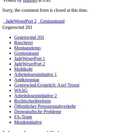
Posted by
Hannes
at 0:41
Sorry, the comment form is closed at this time.
JadeWeserPort 2
Geniusstrand
Gegenwind 201
Gegenwind 201
Ruscherei
Montagsdemo
Geniusstrand
JadeWeserPort 1
JadeWeserPort 2
Multikulti
Arbeitsloseninitiative 1
Antikriegstag
Gegenwind-Gespräch: Axel Troost
WASG
Arbeitsloseninitiative 2
Rechtschreibreform
Öffentlicher Personennahverkehr
Demografische Probleme
FA-Team
Musikinitiative