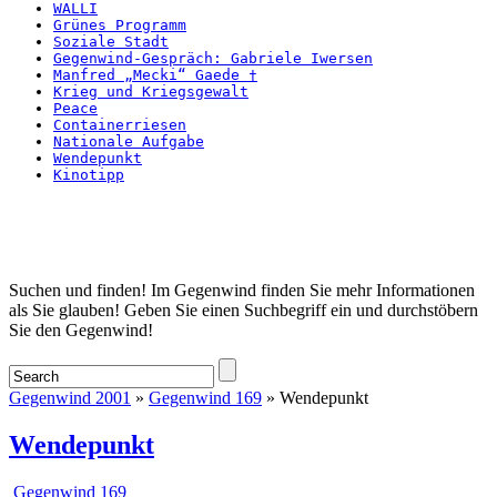
WALLI
Grünes Programm
Soziale Stadt
Gegenwind-Gespräch: Gabriele Iwersen
Manfred „Mecki“ Gaede †
Krieg und Kriegsgewalt
Peace
Containerriesen
Nationale Aufgabe
Wendepunkt
Kinotipp
Startseite
Suchen und finden! Im Gegenwind finden Sie mehr Informationen
als Sie glauben! Geben Sie einen Suchbegriff ein und durchstöbern
Sie den Gegenwind!
Gegenwind 2001
»
Gegenwind 169
» Wendepunkt
Wendepunkt
Gegenwind 169