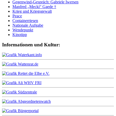
Gegenwind-Gespräch: Gabriele Iwersen
Manfred „Mecki“ Gaede †
Krieg und Kriegsgewalt
Peace
Containerriesen
Nationale Aufgabe
Wendepunkt
Kinotipp
Informationen und Kultur: