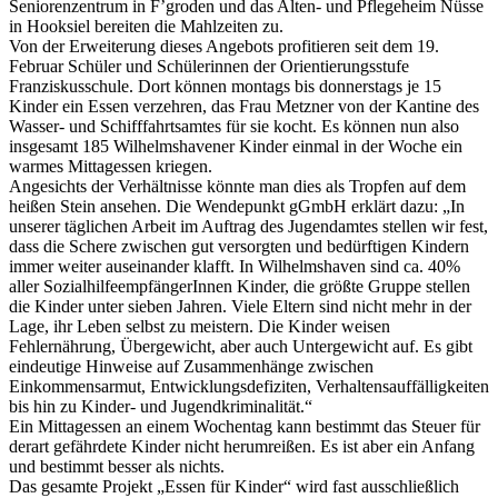
Seniorenzentrum in F’groden und das Alten- und Pflegeheim Nüsse
in Hooksiel bereiten die Mahlzeiten zu.
Von der Erweiterung dieses Angebots profitieren seit dem 19.
Februar Schüler und Schülerinnen der Orientierungsstufe
Franziskusschule. Dort können montags bis donnerstags je 15
Kinder ein Essen verzehren, das Frau Metzner von der Kantine des
Wasser- und Schifffahrtsamtes für sie kocht. Es können nun also
insgesamt 185 Wilhelmshavener Kinder einmal in der Woche ein
warmes Mittagessen kriegen.
Angesichts der Verhältnisse könnte man dies als Tropfen auf dem
heißen Stein ansehen. Die Wendepunkt gGmbH erklärt dazu: „In
unserer täglichen Arbeit im Auftrag des Jugendamtes stellen wir fest,
dass die Schere zwischen gut versorgten und bedürftigen Kindern
immer weiter auseinander klafft. In Wilhelmshaven sind ca. 40%
aller SozialhilfeempfängerInnen Kinder, die größte Gruppe stellen
die Kinder unter sieben Jahren. Viele Eltern sind nicht mehr in der
Lage, ihr Leben selbst zu meistern. Die Kinder weisen
Fehlernährung, Übergewicht, aber auch Untergewicht auf. Es gibt
eindeutige Hinweise auf Zusammenhänge zwischen
Einkommensarmut, Entwicklungsdefiziten, Verhaltensauffälligkeiten
bis hin zu Kinder- und Jugendkriminalität.“
Ein Mittagessen an einem Wochentag kann bestimmt das Steuer für
derart gefährdete Kinder nicht herumreißen. Es ist aber ein Anfang
und bestimmt besser als nichts.
Das gesamte Projekt „Essen für Kinder“ wird fast ausschließlich