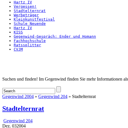
Hartz IV
Vergessen!
Stadtelternrat
Werbeträger
Kleinkunstfestival
Schule Neuende
Hartz IV
KISS
Gegenwind-Gespräch: Ender und Homann
Fachhochschule
Ratssplitter
CVJM
Startseite
Suchen und finden! Im Gegenwind finden Sie mehr Informationen als
Gegenwind 2004
»
Gegenwind 204
» Stadtelternrat
Stadtelternrat
Gegenwind 204
Dez.
03
2004