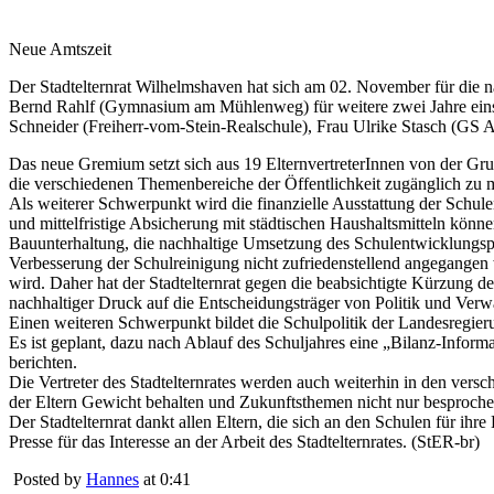
Neue Amtszeit
Der Stadtelternrat Wilhelmshaven hat sich am 02. November für die n
Bernd Rahlf (Gymnasium am Mühlenweg) für weitere zwei Jahre einst
Schneider (Freiherr-vom-Stein-Realschule), Frau Ulrike Stasch (GS 
Das neue Gremium setzt sich aus 19 ElternvertreterInnen von der Gr
die verschiedenen Themenbereiche der Öffentlichkeit zugänglich zu 
Als weiterer Schwerpunkt wird die finanzielle Ausstattung der Schu
und mittelfristige Absicherung mit städtischen Haushaltsmitteln kön
Bauunterhaltung, die nachhaltige Umsetzung des Schulentwicklungspla
Verbesserung der Schulreinigung nicht zufriedenstellend angegangen 
wird. Daher hat der Stadtelternrat gegen die beabsichtigte Kürzung d
nachhaltiger Druck auf die Entscheidungsträger von Politik und Ver
Einen weiteren Schwerpunkt bildet die Schulpolitik der Landesregie
Es ist geplant, dazu nach Ablauf des Schuljahres eine „Bilanz-Inform
berichten.
Die Vertreter des Stadtelternrates werden auch weiterhin in den versc
der Eltern Gewicht behalten und Zukunftsthemen nicht nur besproch
Der Stadtelternrat dankt allen Eltern, die sich an den Schulen für ihr
Presse für das Interesse an der Arbeit des Stadtelternrates. (StER-br)
Posted by
Hannes
at 0:41