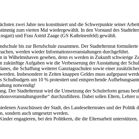
ächsten zwei Jahre neu konstituiert und die Schwerpunkte seiner Arbeit
immig zum vierten Mal wiedergewählt. In den Vorstand des Stadtelte
Ansgari) und Frau Astrid Zaage (GS Kathrinenfeld) gewählt.
undschule bis zur Berufschule zusammen. Der Stadtelternrat formuliert
machen, werden wieder Informationsveranstaltungen durchgeführt.
len in Wilhelmshaven gesehen, denn es werden in Zukunft schwierige 
nen zukünftige Aufgaben wie die Verbesserung der Ausstattung der Schu
nes, die Schaffung weiterer Ganztagsschulen sowie einer zusätzlichen
werden. Insbesondere in Zeiten knappen Geldes muss aufgepasst werden
es Schulbudgets um 10 % protestiert und entsprechende Aufhebungsanträ
waltung notwendig!
rung. Der Stadtelternrat wird die Umsetzung der Schulreform genau b
ationsveranstaltungsreihe“ durchzuführen. Dabei sollen Eltern, Lehrer
hiedenen Ausschüssen der Stadt, des Landeselternrates und der Politik 
en, sondern auch umgesetzt werden.
e Kinder engagieren, bei den Politikern, die die Elternarbeit unterstütz