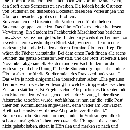
Die „normal“ Studierenden haben nach wie vor drei Monate Zeit,
den Stoff eines Semesters zu erwerben. Da jedoch beide Gruppen
von Studenten bei denselben Dozenten dieselben Vorlesungen und
Übungen besuchen, gibt es ein Problem.
So versuchen die Dozenten, die Vorlesungen für die beiden
Studentengruppen zu teilen. Das führt offenbar zu einer heillosen
Verwirrung. Ein Student im Fachbereich Maschinenbau berichtet
uns: „Zwei sechsstündige Fächer finden an jeweils drei Terminen zu
jeweils einem zweistündigen Block statt, wobei ein Termin eine
Vorlesung ist und die beiden anderen Termine Übungen. Regulär
wären die Fächer vierstündig. Bei dem einen Fach finden alle sechs
Stunden das ganze Semester über statt, und der Stoff ist bereits Ende
November abgehandelt. Bei dem anderen Fach finden nur die
Vorlesung und eine Übung für beide Studentengruppen, die andere
Übung aber nur für die Studierenden des Praxisverbundes statt.“
Das wäre ja noch einigermaßen überschaubar. Aber: „Die genauen
Termine, wann welche Vorlesung für welche Gruppe über welchen
Zeitraum stattfindet, ist Ergebnis einer Absprache des Dozenten mit
den Studierenden. Wer ausgerechnet in der Sitzung, in der diese
Absprache getroffen wurde, gefehlt hat, ist nun auf die ‚stille Post’
unter den Kommilitonen angewiesen, denn weder am Schwarzen
Brett noch sonstwo wird diese Absprache veröffentlicht.“
So irren manche Studenten umher, landen in Vorlesungen, die sie
schon einmal gehört haben, verpassen die Übungen, die sie noch
nicht gehabt haben, sitzen in Hörsälen und merken so nach und