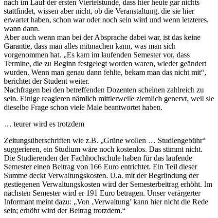
nach im Lauf der ersten Viertelstunde, dass hier heute gar nichts
stattfindet, wissen aber nicht, ob die Veranstaltung, die sie hier
erwartet haben, schon war oder noch sein wird und wenn letzteres,
wann dann.
Aber auch wenn man bei der Absprache dabei war, ist das keine
Garantie, dass man alles mitmachen kann, was man sich
vorgenommen hat. „Es kam im laufenden Semester vor, dass
Termine, die zu Beginn festgelegt worden waren, wieder geändert
wurden. Wenn man genau dann fehlte, bekam man das nicht mit“,
berichtet der Student weiter.
Nachfragen bei den betreffenden Dozenten scheinen zahlreich zu
sein. Einige reagieren nämlich mittlerweile ziemlich genervt, weil sie
dieselbe Frage schon viele Male beantwortet haben.
… teurer wird es trotzdem
Zeitungsüberschriften wie z.B. „Grüne wollen … Studiengebühr“
suggerieren, ein Studium wäre noch kostenlos. Das stimmt nicht.
Die Studierenden der Fachhochschule haben für das laufende
Semester einen Beitrag von 166 Euro entrichtet. Ein Teil dieser
Summe deckt Verwaltungskosten. U.a. mit der Begründung der
gestiegenen Verwaltungskosten wird der Semesterbeitrag erhöht. Im
nächsten Semester wird er 191 Euro betragen. Unser verärgerter
Informant meint dazu: „Von ‚Verwaltung’ kann hier nicht die Rede
sein; erhöht wird der Beitrag trotzdem.“