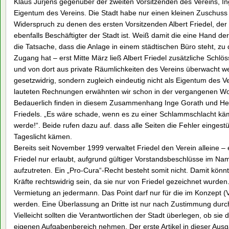
Klaus Jürjens gegenüber der zweiten Vorsitzenden des Vereins, Ing
Eigentum des Vereins. Die Stadt habe nur einen kleinen Zuschuss
Widerspruch zu denen des ersten Vorsitzenden Albert Friedel, der
ebenfalls Beschäftigter der Stadt ist. Weiß damit die eine Hand d
die Tatsache, dass die Anlage in einem städtischen Büro steht, zu
Zugang hat – erst Mitte März ließ Albert Friedel zusätzliche Schlö
und von dort aus private Räumlichkeiten des Vereins überwacht we
gesetzwidrig, sondern zugleich eindeutig nicht als Eigentum des V
lauteten Rechnungen erwähnten wir schon in der vergangenen W
Bedauerlich finden in diesem Zusammenhang Inge Gorath und He
Friedels. „Es wäre schade, wenn es zu einer Schlammschlacht kä
werde!“. Beide rufen dazu auf. dass alle Seiten die Fehler einges
Tageslicht kämen.
Bereits seit November 1999 verwaltet Friedel den Verein alleine – 
Friedel nur erlaubt, aufgrund gültiger Vorstandsbeschlüsse im 
aufzutreten. Ein „Pro-Cura“-Recht besteht somit nicht. Damit könn
Kräfte rechtswidrig sein, da sie nur von Friedel gezeichnet wurde
Vermietung an jedermann. Das Point darf nur für die im Konzept 
werden. Eine Überlassung an Dritte ist nur nach Zustimmung durch
Vielleicht sollten die Verantwortlichen der Stadt überlegen, ob sie
eigenen Aufgabenbereich nehmen. Der erste Artikel in dieser Aus