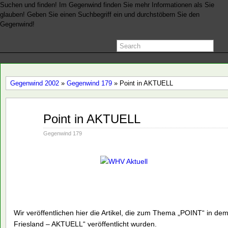
Suchen und finden! Im Gegenwind finden Sie mehr Informationen als Sie
glauben! Geben Sie einen Suchbegriff ein und durchstöbern Sie den
Gegenwind!
Gegenwind 2002
»
Gegenwind 179
» Point in AKTUELL
Apr.
Point in AKTUELL
30
2002
Gegenwind 179
Wir veröffentlichen hier die Artikel, die zum Thema „POINT“ in d
Friesland – AKTUELL“ veröffentlicht wurden.