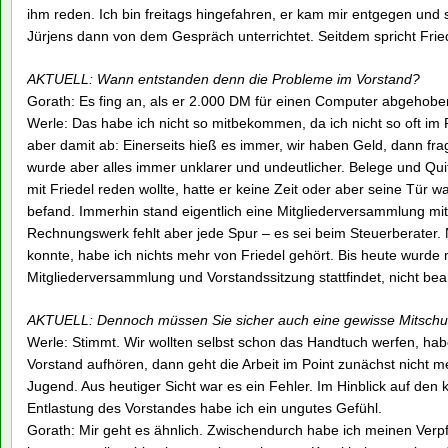
ihm reden. Ich bin freitags hingefahren, er kam mir entgegen und 
Jürjens dann von dem Gespräch unterrichtet. Seitdem spricht Fried
AKTUELL: Wann entstanden denn die Probleme im Vorstand?
Gorath: Es fing an, als er 2.000 DM für einen Computer abgehobe
Werle: Das habe ich nicht so mitbekommen, da ich nicht so oft im 
aber damit ab: Einerseits hieß es immer, wir haben Geld, dann frag
wurde aber alles immer unklarer und undeutlicher. Belege und Qu
mit Friedel reden wollte, hatte er keine Zeit oder aber seine Tür 
befand. Immerhin stand eigentlich eine Mitgliederversammlung m
Rechnungswerk fehlt aber jede Spur – es sei beim Steuerberater.
konnte, habe ich nichts mehr von Friedel gehört. Bis heute wurde
Mitgliederversammlung und Vorstandssitzung stattfindet, nicht bea
AKTUELL: Dennoch müssen Sie sicher auch eine gewisse Mitschul
Werle: Stimmt. Wir wollten selbst schon das Handtuch werfen, hab
Vorstand aufhören, dann geht die Arbeit im Point zunächst nicht m
Jugend. Aus heutiger Sicht war es ein Fehler. Im Hinblick auf d
Entlastung des Vorstandes habe ich ein ungutes Gefühl.
Gorath: Mir geht es ähnlich. Zwischendurch habe ich meinen Verpf