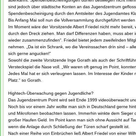
aberkannt. Spendenbescheinigungen dürfen deswegen nicht mehr 
sind jedoch über städtische Konten an das Jugendzentrum gefloss
Spendenbescheinigung durch den Amtsleiter des Jugendamtes Kla
Bis Anfang Mai soll nun die Vollversammlung durchgeführt werden
Im Moment wäre der Vorsitzende Albert Friedel nicht mehr bereit, 
durch den Dreck ziehen. Man darf Differenzen haben, muss aber in 
wieder zusammenzufinden“. Friedel bietet jedem zweifelnden Mitgli
nehmen. „Da ist ein Schrank, wo die Vereinssachen drin sind – all
sich gerne angucken!“
Sowohl die zweite Vorsitzende Inge Gorath als auch der Schrift
Versteckspiel die Nase voll. „Wir waren oft genug im Point, konnte
Jedes Mal hat er sich verleugnen lassen. Im Interesse der Kinde
Platz.“ so Gorath.
Hightech-Überwachung gegen Jugendliche?
Das Jugendzentrum Point wird seit Ende 1999 videoüberwacht un
Noch bis vor einem Jahr wollte man sich in Deutschland gerne hi
und Mikrofonen beobachten lassen. Immerhin winkte dem Sieger 
großer Haufen Geld. Im Point kann man sich ohne Aussicht auf T
wenn die Anlage durch Schließung der Türen scharf gestellt ist.
Nach einer Reihe von Einbrüchen ließ Albert Friedel von einer Wi