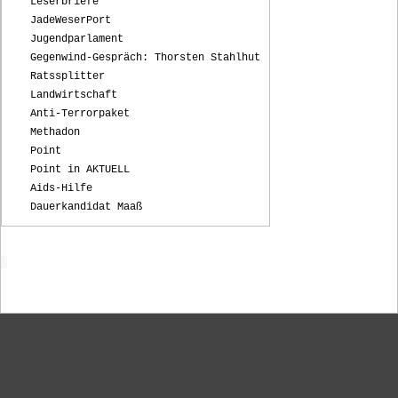
Leserbriefe
JadeWeserPort
Jugendparlament
Gegenwind-Gespräch: Thorsten Stahlhut
Ratssplitter
Landwirtschaft
Anti-Terrorpaket
Methadon
Point
Point in AKTUELL
Aids-Hilfe
Dauerkandidat Maaß
Startseite