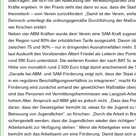
übertragen, die sich mit der Abwicklung der Verwaltungsarbeit 
Kräfte ergeben. In der Praxis sieht das dann so aus, dass die Sta
theoretisch – vom Verein zurückfordert. „Damit ist der Verein, ein
Dennoch unterliegt die ordnungsgemäße Durchführung der Maßna
wie Kirschen erklärt.
Neben vier ABM-Kräften wurde dem Verein eine SAM-Kraft zugewies
der Region rund 80% der ortsüblichen Tarife ausgezahlt. Davon üb
zwischen 75 und 90% – nur in dringenden Ausnahmefällen mehr. Ei
laut Auskunft des Vorsitzenden Albert Friedel als Leiterin des Poin
rund 990 Euro unterstützt. Die weiteren Kosten der nach BAT 5c an
Höhe von monatlich rund 2.500 Euro trägt damit anscheinend die 
„Gerade bei ABM- und SAM-Förderung zeigt sich, dass der Staat da
in ein reguläres Beschäftigungsverhältnis zu integrieren“, macht K
Förderung wird zunächst anhand der gesetzlichen Maßstäbe überpr
sind das Personen mit Vermittlungshemmnissen wie Langzeit-Arbei
hohem Alter. Anspruch auf ABM gibt es jedoch nicht. „Dass das Point 
daran, dass der Gesetzgeber bemüht ist, etwas für die Jugend zu tu
Betreuung von Jugendlichen“. so Kirschen. „Durch die Arbeit in 
sichergestellt werden, dass die Jugendlichen wieder den richtig
Arbeitsmarkt zur Verfügung stehen.“ Wenn die Arbeitgeber eine lang
bemüht sich das Arbeitsamt um eine Förderung. Damit lässt sich 