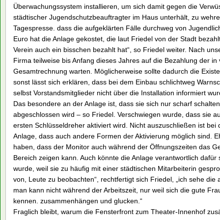
Überwachungssystem installieren, um sich damit gegen die Verwüs
städtischer Jugendschutzbeauftragter im Haus unterhält, zu wehren
Tagespresse. dass die aufgeklärten Fälle durchweg von Jugendli
Euro hat die Anlage gekostet, die laut Friedel von der Stadt bezahlt
Verein auch ein bisschen bezahlt hat“, so Friedel weiter. Nach u
Firma teilweise bis Anfang dieses Jahres auf die Bezahlung der in 
Gesamtrechnung warten. Möglicherweise sollte dadurch die Exist
sonst lässt sich erklären, dass bei dem Einbau schlichtweg Warn
selbst Vorstandsmitglieder nicht über die Installation informiert wu
Das besondere an der Anlage ist, dass sie sich nur scharf schalt
abgeschlossen wird – so Friedel. Verschwiegen wurde, dass sie au
ersten Schlüsseldreher aktiviert wird. Nicht auszuschließen ist bei
Anlage, dass auch andere Formen der Aktivierung möglich sind. E
haben, dass der Monitor auch während der Öffnungszeiten das G
Bereich zeigen kann. Auch könnte die Anlage verantwortlich dafür 
wurde, weil sie zu häufig mit einer städtischen Mitarbeiterin gesp
von, Leute zu beobachten“, rechtfertigt sich Friedel, „ich sehe di
man kann nicht während der Arbeitszeit, nur weil sich die gute Fra
kennen. zusammenhängen und glucken.“
Fraglich bleibt, warum die Fensterfront zum Theater-Innenhof zusä