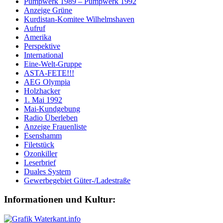
Pumpwerk 1989 – Pumpwerk 1992
Anzeige Grüne
Kurdistan-Komitee Wilhelmshaven
Aufruf
Amerika
Perspektive
International
Eine-Welt-Gruppe
ASTA-FETE!!!
AEG Olympia
Holzhacker
1. Mai 1992
Mai-Kundgebung
Radio Überleben
Anzeige Frauenliste
Esenshamm
Filetstück
Ozonkiller
Leserbrief
Duales System
Gewerbegebiet Güter-/Ladestraße
Informationen und Kultur: