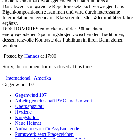
an die Kleinkunst des ausgehenden 20. Jahrhunderts an.
Das abwechslungsreiche Repertoire setzt sich vorwiegend aus
Eigenkompositionen zusammen und wird durch interessante
Interpretationen legendärer Klassiker der 30er, 40er und 60er Jahre
ergänzt.
DOS HOMBRES entwickeln auf der Bühne einen
energiegeladenen Spannungsbogen zwischen den Traditionen,
dessen reizvolle Kontraste das Publikum in ihren Bann ziehen
werden.
Posted by
Hannes
at 17:00
Sorry, the comment form is closed at this time.
International
Amerika
Gegenwind 107
Gegenwind 107
Arbeitsgemeinschaft PVC und Umwelt
Überkapazität?
Hygiene
Kriegshafen
Neue Heimat
Aufnahmestop für Asylsuchende
Pumpwerk setzt Fragezeichen