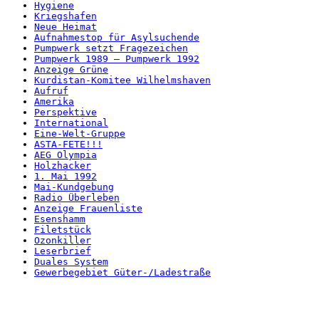
Hygiene
Kriegshafen
Neue Heimat
Aufnahmestop für Asylsuchende
Pumpwerk setzt Fragezeichen
Pumpwerk 1989 – Pumpwerk 1992
Anzeige Grüne
Kurdistan-Komitee Wilhelmshaven
Aufruf
Amerika
Perspektive
International
Eine-Welt-Gruppe
ASTA-FETE!!!
AEG Olympia
Holzhacker
1. Mai 1992
Mai-Kundgebung
Radio Überleben
Anzeige Frauenliste
Esenshamm
Filetstück
Ozonkiller
Leserbrief
Duales System
Gewerbegebiet Güter-/Ladestraße