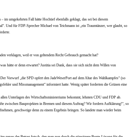
m umgekehrten Fall hätte Hochtief ebenfalls geklagt, das sei bei diesem
mal“. Und für FDP-Sprecher Michael von Teichmann ist „ein Traumtänzer, wer glaubt, so
rderte.
den verklagen, weil er von geltendem Recht Gebrauch gemacht hat?
 hätte er denn erwartet? Justitia sei Dank, dass sie sich nicht dem Willen von
. Der Vorwurf „die SPD opfert den JadeWeserPort auf dem Altar des Wahlkampfes“ (so
ungsfehler und Missmanagement“ informiert hatte. Wenig später forderten die Grünen eine
zu allen Unterlagen des Wirtschaftsministeriums bekommt, lehnten CDU und FDP ab.
fte zwischen Bauprojekten in Bremen und diesem Auftrag? Wir fordern Aufklärung!“, so
ufnehmen, geschweige denn zu einem Ergebnis bringen. So landete man wieder beim
äre genau der Betrag futsch, den man nun durch die günstigere Bunte-Lösung für die