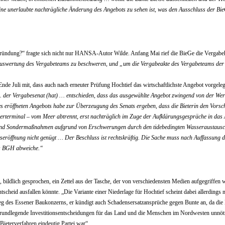
ne unerlaubte nachträgliche Änderung des Angebots zu sehen ist, was den Ausschluss der Bie
egründung?“ fragte sich nicht nur HANSA-Autor Wilde. Anfang Mai rief die BieGe die Verga
die Auswertung des Vergabeteams zu beschweren, und „um die Vergabeakte des Vergabeteams der 
Ende Juli mit, dass auch nach erneuter Prüfung Hochtief das wirtschaftlichste Angebot vorgele
 der Vergabesenat (hat) … entschieden, dass das ausgewählte Angebot zwingend von der Wertu
des eröffneten Angebots habe zur Überzeugung des Senats ergeben, dass die Bieterin den Vo
erterminal – vom Meer abtrennt, erst nachträglich im Zuge der Aufklärungsgespräche in das 
und Sondermaßnahmen aufgrund von Erschwerungen durch den tidebedingten Wasseraustausch 
eröffnung nicht genügt … Der Beschluss ist rechtskräftig. Die Sache muss nach Auffassung 
es BGH abweiche.“
 bildlich gesprochen, ein Zettel aus der Tasche, der von verschiedensten Medien aufgegriffen 
scheid ausfallen könnte. „Die Variante einer Niederlage für Hochtief scheint dabei allerdings 
ieg des Essener Baukonzerns, er kündigt auch Schadensersatzansprüche gegen Bunte an, da die E
h grundlegende Investitionsentscheidungen für das Land und die Menschen im Nordwesten unnöti
Bieterverfahren eindeutig Partei war“.