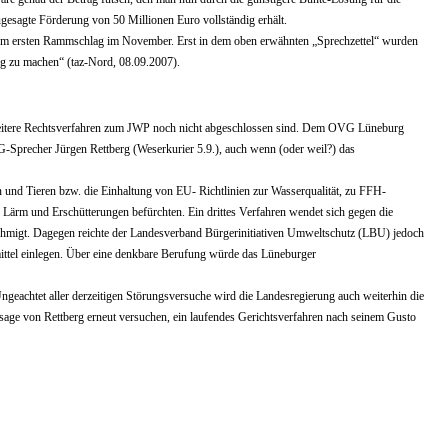
esagte Förderung von 50 Millionen Euro vollständig erhält.
it dem ersten Rammschlag im November. Erst in dem oben erwähnten „Sprechzettel“ wurden
ig zu machen“ (taz-Nord, 08.09.2007).
il weitere Rechtsverfahren zum JWP noch nicht abgeschlossen sind. Dem OVG Lüneburg
VG-Sprecher Jürgen Rettberg (Weserkurier 5.9.), auch wenn (oder weil?) das
en und Tieren bzw. die Einhaltung von EU- Richtlinien zur Wasserqualität, zu FFH-
Lärm und Erschütterungen befürchten. Ein drittes Verfahren wendet sich gegen die
nehmigt. Dagegen reichte der Landesverband Bürgerinitiativen Umweltschutz (LBU) jedoch
ttel einlegen. Über eine denkbare Berufung würde das Lüneburger
geachtet aller derzeitigen Störungsversuche wird die Landesregierung auch weiterhin die
Aussage von Rettberg erneut versuchen, ein laufendes Gerichtsverfahren nach seinem Gusto