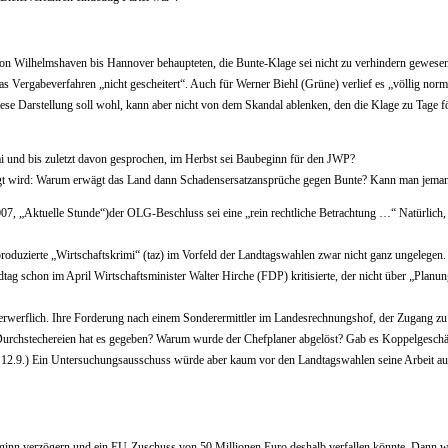
ilhelmshaven bis Hannover behaupteten, die Bunte-Klage sei nicht zu verhindern gewesen – i
 Vergabeverfahren „nicht gescheitert“. Auch für Werner Biehl (Grüne) verlief es „völlig nor
Diese Darstellung soll wohl, kann aber nicht von dem Skandal ablenken, den die Klage zu Tage fö
 und bis zuletzt davon gesprochen, im Herbst sei Baubeginn für den JWP?
agt wird: Warum erwägt das Land dann Schadensersatzansprüche gegen Bunte? Kann man jeman
„Aktuelle Stunde“)der OLG-Beschluss sei eine „rein rechtliche Betrachtung …“ Natürlich, was
duzierte „Wirtschaftskrimi“ (taz) im Vorfeld der Landtagswahlen zwar nicht ganz ungelegen
ndtag schon im April Wirtschaftsminister Walter Hirche (FDP) kritisierte, der nicht über „Plan
 verwerflich. Ihre Forderung nach einem Sonderermittler im Landesrechnungshof, der Zugang 
Durchstechereien hat es gegeben? Warum wurde der Chefplaner abgelöst? Gab es Koppelgeschä
. 12.9.) Ein Untersuchungsausschuss würde aber kaum vor den Landtagswahlen seine Arbeit a
eginn verzögern und ein EU-Zuschuss von 50 Millionen Euro deshalb verfallen könnte. Dann w