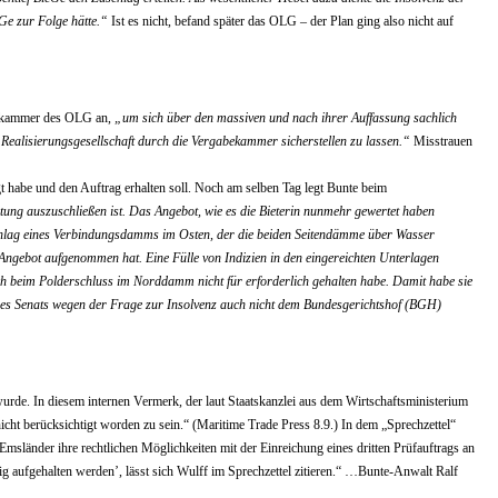
Ge zur Folge hätte.“
Ist es nicht, befand später das OLG – der Plan ging also nicht auf
bekammer des OLG an,
„um sich über den massiven und nach ihrer Auffassung sachlich
Realisierungsgesellschaft durch die Vergabekammer sicherstellen zu lassen.“
Misstrauen
gt habe und den Auftrag erhalten soll. Noch am selben Tag legt Bunte beim
ng auszuschließen ist. Das Angebot, wie es die Bieterin nunmehr gewertet haben
rschlag eines Verbindungsdamms im Osten, der die beiden Seitendämme über Wasser
Angebot aufgenommen hat. Eine Fülle von Indizien in den eingereichten Unterlagen
beim Polderschluss im Norddamm nicht für erforderlich gehalten habe. Damit habe sie
des Senats wegen der Frage zur Insolvenz auch nicht dem Bundesgerichtshof (BGH)
wurde. In diesem internen Vermerk, der laut Staatskanzlei aus dem Wirtschaftsministerium
nicht berücksichtigt worden zu sein.“ (Maritime Trade Press 8.9.) In dem „Sprechzettel“
msländer ihre rechtlichen Möglichkeiten mit der Einreichung eines dritten Prüfauftrags an
g aufgehalten werden’, lässt sich Wulff im Sprechzettel zitieren.“ …Bunte-Anwalt Ralf