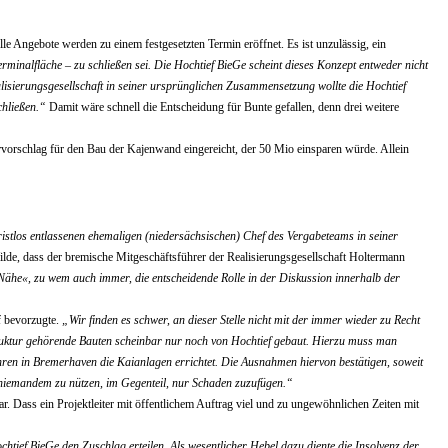
lle Angebote werden zu einem festgesetzten Termin eröffnet. Es ist unzulässig, ein
rminalfläche – zu schließen sei. Die Hochtief BieGe scheint dieses Konzept entweder nicht
lisierungsgesellschaft in seiner ursprünglichen Zusammensetzung wollte die Hochtief
chließen.“
Damit wäre schnell die Entscheidung für Bunte gefallen, denn drei weitere
ervorschlag für den Bau der Kajenwand eingereicht, der 50 Mio einsparen würde. Allein
tlos entlassenen ehemaligen (niedersächsischen) Chef des Vergabeteams in seiner
ilde, dass der bremische Mitgeschäftsführer der Realisierungsgesellschaft Holtermann
Nähe«, zu wem auch immer, die entscheidende Rolle in der Diskussion innerhalb der
f bevorzugte.
„Wir finden es schwer, an dieser Stelle nicht mit der immer wieder zu Recht
struktur gehörende Bauten scheinbar nur noch von Hochtief gebaut. Hierzu muss man
ren in Bremerhaven die Kaianlagen errichtet. Die Ausnahmen hiervon bestätigen, soweit
n niemandem zu nützen, im Gegenteil, nur Schaden zuzufügen.“
 Dass ein Projektleiter mit öffentlichem Auftrag viel und zu ungewöhnlichen Zeiten mit
ief BieGe den Zuschlag erteilen. Als wesentlicher Hebel dazu diente die Insolvenz der