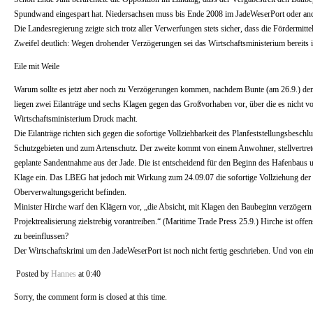
Spundwand eingespart hat. Niedersachsen muss bis Ende 2008 im JadeWeserPort oder ande
Die Landesregierung zeigte sich trotz aller Verwerfungen stets sicher, dass die Förderm
Zweifel deutlich: Wegen drohender Verzögerungen sei das Wirtschaftsministerium bereits
Eile mit Weile
Warum sollte es jetzt aber noch zu Verzögerungen kommen, nachdem Bunte (am 26.9.) den
liegen zwei Eilanträge und sechs Klagen gegen das Großvorhaben vor, über die es nicht vor
Wirtschaftsministerium Druck macht.
Die Eilanträge richten sich gegen die sofortige Vollziehbarkeit des Planfeststellungsbesc
Schutzgebieten und zum Artenschutz. Der zweite kommt von einem Anwohner, stellvertrete
geplante Sandentnahme aus der Jade. Die ist entscheidend für den Beginn des Hafenbaus
Klage ein. Das LBEG hat jedoch mit Wirkung zum 24.09.07 die sofortige Vollziehung de
Oberverwaltungsgericht befinden.
Minister Hirche warf den Klägern vor, „die Absicht, mit Klagen den Baubeginn verzögern 
Projektrealisierung zielstrebig vorantreiben.“ (Maritime Trade Press 25.9.) Hirche ist of
zu beeinflussen?
Der Wirtschaftskrimi um den JadeWeserPort ist noch nicht fertig geschrieben. Und von e
Posted by
Hannes
at 0:40
Sorry, the comment form is closed at this time.