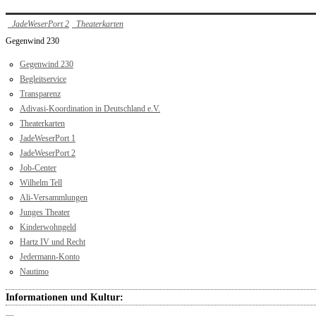
JadeWeserPort 2
Theaterkarten
Gegenwind 230
Gegenwind 230
Begleitservice
Transparenz
Adivasi-Koordination in Deutschland e.V.
Theaterkarten
JadeWeserPort 1
JadeWeserPort 2
Job-Center
Wilhelm Tell
Ali-Versammlungen
Junges Theater
Kinderwohngeld
Hartz IV und Recht
Jedermann-Konto
Nautimo
Informationen und Kultur: