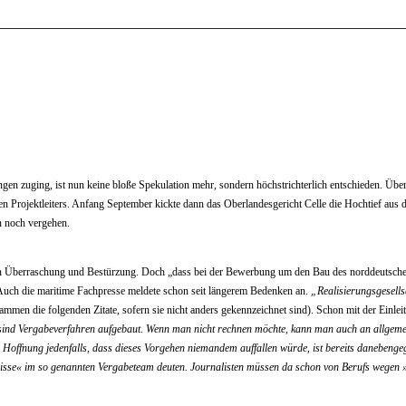
gen zuging, ist nun keine bloße Spekulation mehr, sondern höchstrichterlich entschieden. Über 
en Projektleiters. Anfang September kickte dann das Oberlandesgericht Celle die Hochtief aus
n noch vergehen.
l in Überraschung und Bestürzung. Doch „dass bei der Bewerbung um den Bau des norddeutschen
 Auch die maritime Fachpresse meldete schon seit längerem Bedenken an.
„Realisierungsgesell
ammen die folgenden Zitate, sofern sie nicht anders gekennzeichnet sind). Schon mit der Einlei
sind Vergabeverfahren aufgebaut. Wenn man nicht rechnen möchte, kann man auch an allgem
e Hoffnung jedenfalls, dass dieses Vorgehen niemandem auffallen würde, ist bereits danebeng
ltnisse« im so genannten Vergabeteam deuten. Journalisten müssen da schon von Berufs wegen 