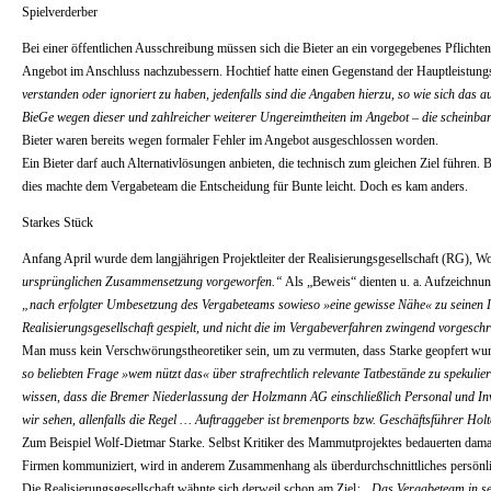
Spielverderber
Bei einer öffentlichen Ausschreibung müssen sich die Bieter an ein vorgegebenes Pflichten
Angebot im Anschluss nachzubessern. Hochtief hatte einen Gegenstand der Hauptleistungs
verstanden oder ignoriert zu haben, jedenfalls sind die Angaben hierzu, so wie sich das
BieGe wegen dieser und zahlreicher weiterer Ungereimtheiten im Angebot – die scheinba
Bieter waren bereits wegen formaler Fehler im Angebot ausgeschlossen worden.
Ein Bieter darf auch Alternativlösungen anbieten, die technisch zum gleichen Ziel führen
dies machte dem Vergabeteam die Entscheidung für Bunte leicht. Doch es kam anders.
Starkes Stück
Anfang April wurde dem langjährigen Projektleiter der Realisierungsgesellschaft (RG), W
ursprünglichen Zusammensetzung vorgeworfen.“
Als „Beweis“ dienten u. a. Aufzeichnung
„nach erfolgter Umbesetzung des Vergabeteams sowieso »eine gewisse Nähe« zu seinen I
Realisierungsgesellschaft gespielt, und nicht die im Vergabeverfahren zwingend vorgesch
Man muss kein Verschwörungstheoretiker sein, um zu vermuten, dass Starke geopfert wur
so beliebten Frage »wem nützt das« über strafrechtlich relevante Tatbestände zu spekul
wissen, dass die Bremer Niederlassung der Holzmann AG einschließlich Personal und Inv
wir sehen, allenfalls die Regel … Auftraggeber ist bremenports bzw. Geschäftsführer Ho
Zum Beispiel Wolf-Dietmar Starke. Selbst Kritiker des Mammutprojektes bedauerten damals
Firmen kommuniziert, wird in anderem Zusammenhang als überdurchschnittliches persönli
Die Realisierungsgesellschaft wähnte sich derweil schon am Ziel
: „Das Vergabeteam in se