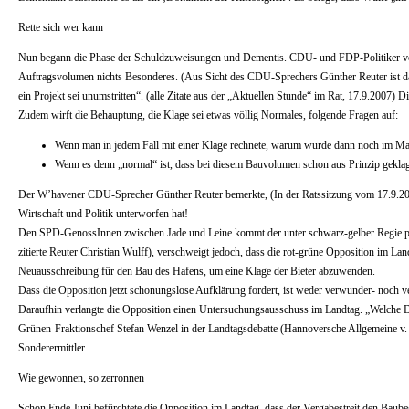
Rette sich wer kann
Nun begann die Phase der Schuldzuweisungen und Dementis. CDU- und FDP-Politiker von W
Auftragsvolumen nichts Besonderes. (Aus Sicht des CDU-Sprechers Günther Reuter ist das
ein Projekt sei unumstritten“. (alle Zitate aus der „Aktuellen Stunde“ im Rat, 17.9.2007) 
Zudem wirft die Behauptung, die Klage sei etwas völlig Normales, folgende Fragen auf:
Wenn man in jedem Fall mit einer Klage rechnete, warum wurde dann noch im Mai
Wenn es denn „normal“ ist, dass bei diesem Bauvolumen schon aus Prinzip gekl
Der W’havener CDU-Sprecher Günther Reuter bemerkte, (In der Ratssitzung vom 17.9.2007, 
Wirtschaft und Politik unterworfen hat!
Den SPD-GenossInnen zwischen Jade und Leine kommt der unter schwarz-gelber Regie pro
zitierte Reuter Christian Wulff), verschweigt jedoch, dass die rot-grüne Opposition im La
Neuausschreibung für den Bau des Hafens, um eine Klage der Bieter abzuwenden.
Dass die Opposition jetzt schonungslose Aufklärung fordert, ist weder verwunder- noch
Daraufhin verlangte die Opposition einen Untersuchungsausschuss im Landtag. „Welche 
Grünen-Fraktionschef Stefan Wenzel in der Landtagsdebatte (Hannoversche Allgemeine v
Sonderermittler.
Wie gewonnen, so zerronnen
Schon Ende Juni befürchtete die Opposition im Landtag, dass der Vergabestreit den Baub