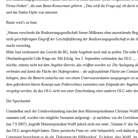
Firma Oetken“, die zum Bunte-Konsortium gehörte. „Das wirft die Frage auf, ob darin ei
und das Starke-Opfer war umsonst.
Bunte wird’s zu bunt
„Warum verschenkt die Realisierungsgesellschaft Steuer-Millionen ohne ausreichende B
nicht gerechtfertigten Eingriff der Geschäftsführung der Realisierungsgesellschaft in 
macht vorsichtig.
Mitte Juni verdonnerte das Gericht die RG, beide Angebote noch mal zu prüfen. Die teilte 
Oberlandesgericht Celle Klage ein. Mit Erfolg. Am 5. September verkündete das OLG:
„…
möchte, stimme nicht mit dem Angebot überein, das eröffnet worden sei. Die Auslegung 
verbindet und damit die Fläche des Hafengrodens – die aufzuspülende Fläche am Contain
belegten, dass die Bieterin zunächst nur von einem Unterwasserdamm ausgegangen sei 
dem geforderten klaren Konzept zum Polderschluss zumindest zum Zeitpunkt der Angebots
vorgelegt werden, da das OLG nicht von einer Entscheidung eines anderen OLG oder d
Der Sprechzettel
Unmittelbar nach der Urteilsverkündung rutschte dem Ministerpräsidenten Christian Wulff,
stammen soll, wurden vier mögliche Szenarien aufgezeigt – je nachdem, wie der Gerichtsent
(taz 7.9.2007) „begrüßt Ministerpräsident Wulff jedoch nicht nur unter ‚Variante A’ den S
das OLG ausgeschöpft hatten. Diese juristische Finte sei ‚sehr bedauerlich, weil dadurc
Leinemann bezeichnete es als ein ‚Dokument der Hilflosigkeit’. Es belege, dass Wulff „im 