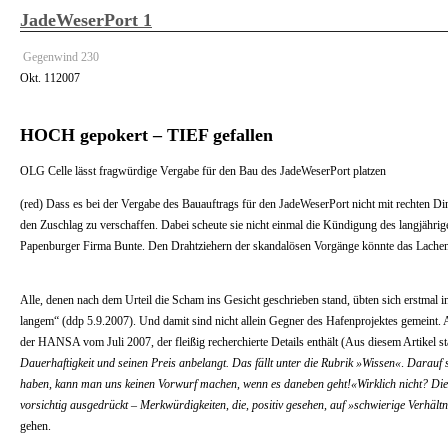
JadeWeserPort 1
Gegenwind 230
Okt.
11
2007
HOCH gepokert – TIEF gefallen
OLG Celle lässt fragwürdige Vergabe für den Bau des JadeWeserPort platzen
(red) Dass es bei der Vergabe des Bauauftrags für den JadeWeserPort nicht mit rechten Din
den Zuschlag zu verschaffen. Dabei scheute sie nicht einmal die Kündigung des langjährig
Papenburger Firma Bunte. Den Drahtziehern der skandalösen Vorgänge könnte das Lache
Alle, denen nach dem Urteil die Scham ins Gesicht geschrieben stand, übten sich erstma
langem“ (ddp 5.9.2007). Und damit sind nicht allein Gegner des Hafenprojektes gemeint.
der HANSA vom Juli 2007, der fleißig recherchierte Details enthält (Aus diesem Artikel st
Dauerhaftigkeit und seinen Preis anbelangt. Das fällt unter die Rubrik »Wissen«
.
Darauf 
haben, kann man uns keinen Vorwurf machen, wenn es daneben geht!«
Wirklich nicht? Di
vorsichtig ausgedrückt – Merkwürdigkeiten, die, positiv gesehen, auf »schwierige Verhä
gehen.