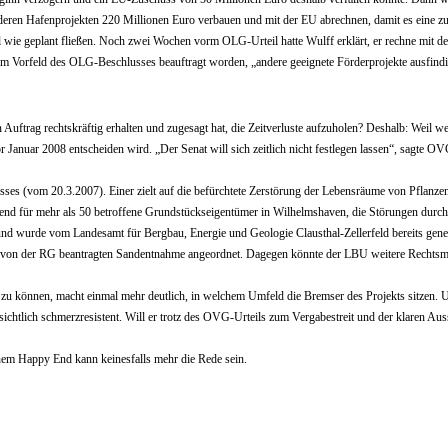
ren Hafenprojekten 220 Millionen Euro verbauen und mit der EU abrechnen, damit es eine zug
ittel wie geplant fließen. Noch zwei Wochen vorm OLG-Urteil hatte Wulff erklärt, er rechne m
 im Vorfeld des OLG-Beschlusses beauftragt worden, „andere geeignete Förderprojekte ausfind
 Auftrag rechtskräftig erhalten und zugesagt hat, die Zeitverluste aufzuholen? Deshalb: We
 Januar 2008 entscheiden wird. „Der Senat will sich zeitlich nicht festlegen lassen“, sagte O
hlusses (vom 20.3.2007). Einer zielt auf die befürchtete Zerstörung der Lebensräume von Pflanz
nd für mehr als 50 betroffene Grundstückseigentümer in Wilhelmshaven, die Störungen durch 
 und wurde vom Landesamt für Bergbau, Energie und Geologie Clausthal-Zellerfeld bereits ge
r von der RG beantragten Sandentnahme angeordnet. Dagegen könnte der LBU weitere Rechtsmi
zu können, macht einmal mehr deutlich, in welchem Umfeld die Bremser des Projekts sitzen. Un
fensichtlich schmerzresistent. Will er trotz des OVG-Urteils zum Vergabestreit und der klaren 
inem Happy End kann keinesfalls mehr die Rede sein.