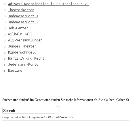
Adivasi-Koordination in Deutschland e.V.
Theaterkarten
JadeWeserPort 1
JadeWeserPort 2
Job-Center
Wilhelm Tell
Ali-Versammlungen
Junges Theater
Kinderwohngeld
Hartz IV und Recht
Jedermann-Konto
Nautimo
Startseite
Suchen und finden! Im Gegenwind finden Sie mehr Informationen als Sie glauben! Geben Si
Gegenwind 2007
»
Gegenwind 230
» JadeWeserPort 1