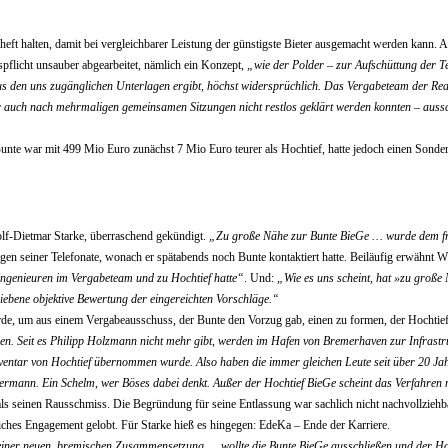
heft halten, damit bei vergleichbarer Leistung der günstigste Bieter ausgemacht werden kann. A
pflicht unsauber abgearbeitet, nämlich ein Konzept,
„wie der Polder – zur Aufschüttung der Te
 aus den uns zugänglichen Unterlagen ergibt, höchst widersprüchlich. Das Vergabeteam der Rea
r auch nach mehrmaligen gemeinsamen Sitzungen nicht restlos geklärt werden konnten – auss
. Bunte war mit 499 Mio Euro zunächst 7 Mio Euro teurer als Hochtief, hatte jedoch einen Sond
olf-Dietmar Starke, überraschend gekündigt.
„Zu große Nähe zur Bunte BieGe … wurde dem fris
en seiner Telefonate, wonach er spätabends noch Bunte kontaktiert hatte. Beiläufig erwähnt W
ngenieuren im Vergabeteam und zu Hochtief hatte“
. Und:
„Wie es uns scheint, hat »zu große 
riebene objektive Bewertung der eingereichten Vorschläge.“
de, um aus einem Vergabeausschuss, der Bunte den Vorzug gab, einen zu formen, der Hochtie
ieren. Seit es Philipp Holzmann nicht mehr gibt, werden im Hafen von Bremerhaven zur Infra
entar von Hochtief übernommen wurde. Also haben die immer gleichen Leute seit über 20 Jah
ltermann. Ein Schelm, wer Böses dabei denkt. Außer der Hochtief BieGe scheint das Verfahre
 seinen Rausschmiss. Die Begründung für seine Entlassung war sachlich nicht nachvollziehbar.
ches Engagement gelobt. Für Starke hieß es hingegen: EdeKa – Ende der Karriere.
iner neuen, bremischen Zusammensetzung … wollte die Bunte BieGe ausschließen und der Hocht