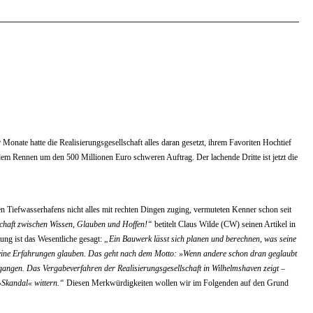
Monate hatte die Realisierungsgesellschaft alles daran gesetzt, ihrem Favoriten Hochtief
 dem Rennen um den 500 Millionen Euro schweren Auftrag. Der lachende Dritte ist jetzt die
 Tiefwasserhafens nicht alles mit rechten Dingen zuging, vermuteten Kenner schon seit
schaft zwischen Wissen, Glauben und Hoffen!“
betitelt Claus Wilde (CW) seinen Artikel in
tung ist das Wesentliche gesagt:
„Ein Bauwerk lässt sich planen und berechnen, was seine
eine Erfahrungen glauben. Das geht nach dem Motto: »Wenn andere schon dran geglaubt
egangen. Das Vergabeverfahren der Realisierungsgesellschaft in Wilhelmshaven zeigt –
»Skandal« wittern.“
Diesen Merkwürdigkeiten wollen wir im Folgenden auf den Grund