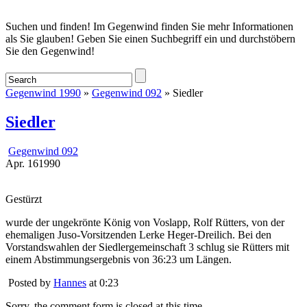
Startseite
Suchen und finden! Im Gegenwind finden Sie mehr Informationen
als Sie glauben! Geben Sie einen Suchbegriff ein und durchstöbern
Sie den Gegenwind!
Gegenwind 1990
»
Gegenwind 092
» Siedler
Siedler
Gegenwind 092
Apr.
16
1990
Gestürzt
wurde der ungekrönte König von Voslapp, Rolf Rütters, von der
ehemaligen Juso-Vorsitzenden Lerke Heger-Dreilich. Bei den
Vorstandswahlen der Siedlergemeinschaft 3 schlug sie Rütters mit
einem Abstimmungsergebnis von 36:23 um Längen.
Posted by
Hannes
at 0:23
Sorry, the comment form is closed at this time.