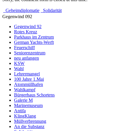
Geheimdiplomatie
Solidarität
Gegenwind 092
Gegenwind 92
Rotes Kreuz
Parkhaus im Zentrum
German Yachts-Werft
Feuerschiff
Seniorenzentrum
neu anfangen
KSW
Wahl
Lehrermangel
100 Jahre 1.Mai
Atommüllhafen
Wahlkampf
Bürgerhaus Schortens
Galerie M
Marinemuseum
Antifa
KlingKlang
Müllverbrennung
An die Substanz