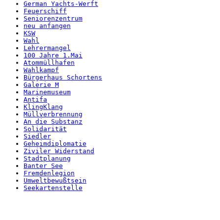
German Yachts-Werft
Feuerschiff
Seniorenzentrum
neu anfangen
KSW
Wahl
Lehrermangel
100 Jahre 1.Mai
Atommüllhafen
Wahlkampf
Bürgerhaus Schortens
Galerie M
Marinemuseum
Antifa
KlingKlang
Müllverbrennung
An die Substanz
Solidarität
Siedler
Geheimdiplomatie
Ziviler Widerstand
Stadtplanung
Banter See
Fremdenlegion
Umweltbewußtsein
Seekartenstelle