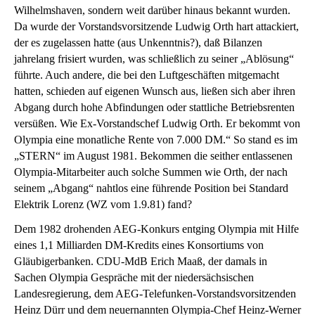
Wilhelmshaven, sondern weit darüber hinaus bekannt wurden.
Da wurde der Vorstandsvorsitzende Ludwig Orth hart attackiert,
der es zugelassen hatte (aus Unkenntnis?), daß Bilanzen
jahrelang frisiert wurden, was schließlich zu seiner „Ablösung“
führte. Auch andere, die bei den Luftgeschäften mitgemacht
hatten, schieden auf eigenen Wunsch aus, ließen sich aber ihren
Abgang durch hohe Abfindungen oder stattliche Betriebsrenten
versüßen. Wie Ex-Vorstandschef Ludwig Orth. Er bekommt von
Olympia eine monatliche Rente von 7.000 DM.“ So stand es im
„STERN“ im August 1981. Bekommen die seither entlassenen
Olympia-Mitarbeiter auch solche Summen wie Orth, der nach
seinem „Abgang“ nahtlos eine führende Position bei Standard
Elektrik Lorenz (WZ vom 1.9.81) fand?
Dem 1982 drohenden AEG-Konkurs entging Olympia mit Hilfe
eines 1,1 Milliarden DM-Kredits eines Konsortiums von
Gläubigerbanken. CDU-MdB Erich Maaß, der damals in
Sachen Olympia Gespräche mit der niedersächsischen
Landesregierung, dem AEG-Telefunken-Vorstandsvorsitzenden
Heinz Dürr und dem neuernannten Olympia-Chef Heinz-Werner