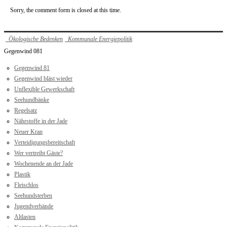
Sorry, the comment form is closed at this time.
Ökologische Bedenken
Kommunale Energiepolitik
Gegenwind 081
Gegenwind 81
Gegenwind bläst wieder
Unflexible Gewerkschaft
Seehundbänke
Regelsatz
Nährstoffe in der Jade
Neuer Kran
Verteidigungsbereitschaft
Wer vertreibt Gäste?
Wochenende an der Jade
Plastik
Fleischlos
Seehundsterben
Jugendverbände
Altlasten