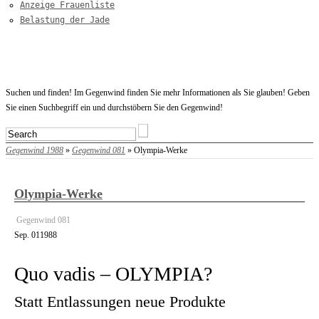
Anzeige Frauenliste
Belastung der Jade
Startseite
Suchen und finden! Im Gegenwind finden Sie mehr Informationen als Sie glauben! Geben
Sie einen Suchbegriff ein und durchstöbern Sie den Gegenwind!
Gegenwind 1988
»
Gegenwind 081
» Olympia-Werke
Olympia-Werke
Gegenwind 081
Sep.
01
1988
Quo vadis – OLYMPIA?
Statt Entlassungen neue Produkte