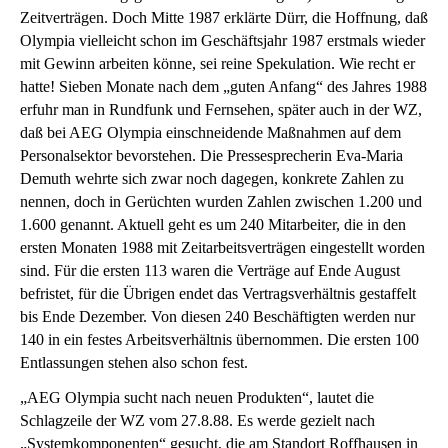
Zeitverträgen. Doch Mitte 1987 erklärte Dürr, die Hoffnung, daß
Olympia vielleicht schon im Geschäftsjahr 1987 erstmals wieder
mit Gewinn arbeiten könne, sei reine Spekulation. Wie recht er
hatte! Sieben Monate nach dem „guten Anfang“ des Jahres 1988
erfuhr man in Rundfunk und Fernsehen, später auch in der WZ,
daß bei AEG Olympia einschneidende Maßnahmen auf dem
Personalsektor bevorstehen. Die Pressesprecherin Eva-Maria
Demuth wehrte sich zwar noch dagegen, konkrete Zahlen zu
nennen, doch in Gerüchten wurden Zahlen zwischen 1.200 und
1.600 genannt. Aktuell geht es um 240 Mitarbeiter, die in den
ersten Monaten 1988 mit Zeitarbeitsverträgen eingestellt worden
sind. Für die ersten 113 waren die Verträge auf Ende August
befristet, für die Übrigen endet das Vertragsverhältnis gestaffelt
bis Ende Dezember. Von diesen 240 Beschäftigten werden nur
140 in ein festes Arbeitsverhältnis übernommen. Die ersten 100
Entlassungen stehen also schon fest.
„AEG Olympia sucht nach neuen Produkten“, lautet die
Schlagzeile der WZ vom 27.8.88. Es werde gezielt nach
„Systemkomponenten“ gesucht, die am Standort Roffhausen in