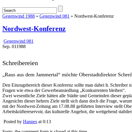
Gegenwind 1988
»
Gegenwind 081
» Nordwest-Konferenz
Nordwest-Konferenz
Gegenwind 081
Sep.
01
1988
Schreibereien
„Raus aus dem Jammertal“ möchte Oberstadtdirektor Schrei
Den Einzugsbereich dieser Konferenz sollte man dabei lt. Schreiber
Fragen wie etwa der Gewerbeansiedlung „Konkurrenten bleiben“.
Zwei wesentliche Ziele hätten alle Städte und Gemeinden dieser gepl
Angesichts dieser hehren Ziele stellt sich dann doch die Frage, war
mit der Nordwest-Zeitung am 17.08.88 geführten Interview stellt Obe
Arbeitskräftereservoir, das kulturelle Angebot, die weitgehend stabilen
Posted by
Hannes
at 0:13
Sorry, the comment form is closed at this time.