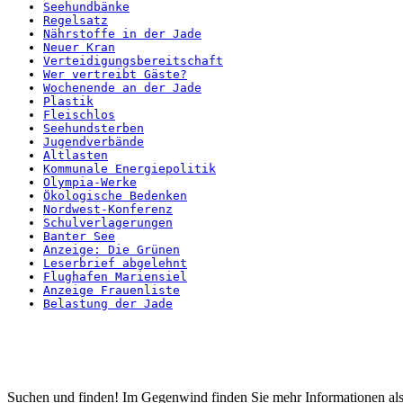
Seehundbänke
Regelsatz
Nährstoffe in der Jade
Neuer Kran
Verteidigungsbereitschaft
Wer vertreibt Gäste?
Wochenende an der Jade
Plastik
Fleischlos
Seehundsterben
Jugendverbände
Altlasten
Kommunale Energiepolitik
Olympia-Werke
Ökologische Bedenken
Nordwest-Konferenz
Schulverlagerungen
Banter See
Anzeige: Die Grünen
Leserbrief abgelehnt
Flughafen Mariensiel
Anzeige Frauenliste
Belastung der Jade
Startseite
Suchen und finden! Im Gegenwind finden Sie mehr Informationen als