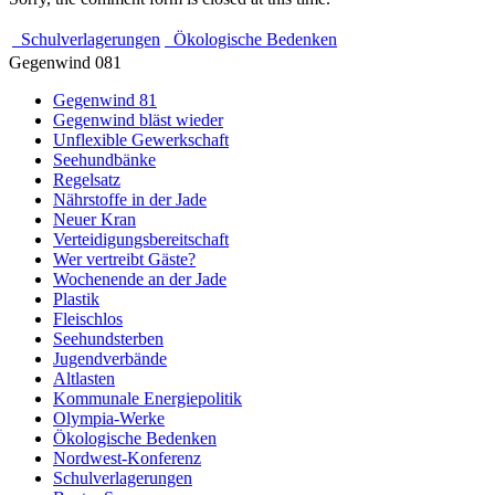
Schulverlagerungen
Ökologische Bedenken
Gegenwind 081
Gegenwind 81
Gegenwind bläst wieder
Unflexible Gewerkschaft
Seehundbänke
Regelsatz
Nährstoffe in der Jade
Neuer Kran
Verteidigungsbereitschaft
Wer vertreibt Gäste?
Wochenende an der Jade
Plastik
Fleischlos
Seehundsterben
Jugendverbände
Altlasten
Kommunale Energiepolitik
Olympia-Werke
Ökologische Bedenken
Nordwest-Konferenz
Schulverlagerungen