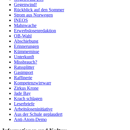
Gegenwind!
Rückblick auf den Sommer
Strom aus Norwegen
INEOS
Mahnwache
Erwerbslosenredaktion
OB-Wahl
Abschiebung
Erinnerungen
Kümmernisse
Unterkunft
Missbrauch?
Ratssplitter
Gasimport
Raffinerie
Kompetenzwirrwarr
Zirkus Krone
Jade Bay
Krach schlagen
Leserbriefe
Arbeitsloseninitiative
Aus der Schule geplaudert
Anti-Atom-Demo