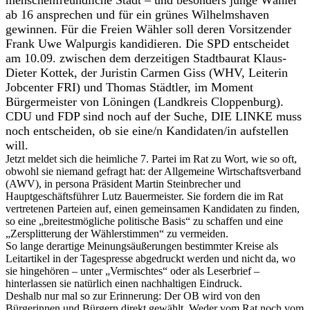
ab 16 ansprechen und für ein grünes Wilhelmshaven
gewinnen. Für die Freien Wähler soll deren Vorsitzender
Frank Uwe Walpurgis kandidieren. Die SPD entscheidet
am 10.09. zwischen dem derzeitigen Stadtbaurat Klaus-
Dieter Kottek, der Juristin Carmen Giss (WHV, Leiterin
Jobcenter FRI) und Thomas Städtler, im Moment
Bürgermeister von Löningen (Landkreis Cloppenburg).
CDU und FDP sind noch auf der Suche, DIE LINKE muss
noch entscheiden, ob sie eine/n Kandidaten/in aufstellen
will.
Jetzt meldet sich die heimliche 7. Partei im Rat zu Wort, wie so oft,
obwohl sie niemand gefragt hat: der Allgemeine Wirtschaftsverband
(AWV), in persona Präsident Martin Steinbrecher und
Hauptgeschäftsführer Lutz Bauermeister. Sie fordern die im Rat
vertretenen Parteien auf, einen gemeinsamen Kandidaten zu finden,
so eine „breitestmögliche politische Basis“ zu schaffen und eine
„Zersplitterung der Wählerstimmen“ zu vermeiden.
So lange derartige Meinungsäußerungen bestimmter Kreise als
Leitartikel in der Tagespresse abgedruckt werden und nicht da, wo
sie hingehören – unter „Vermischtes“ oder als Leserbrief –
hinterlassen sie natürlich einen nachhaltigen Eindruck.
Deshalb nur mal so zur Erinnerung: Der OB wird von den
Bürgerinnen und Bürgern direkt gewählt. Weder vom Rat noch vom