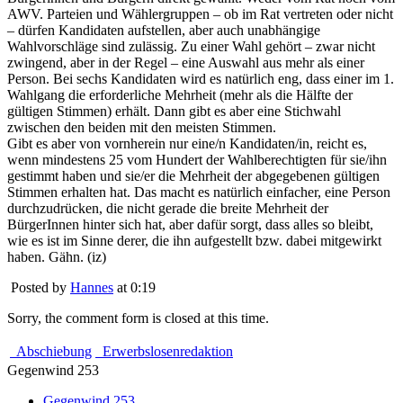
AWV. Parteien und Wählergruppen – ob im Rat vertreten oder nicht
– dürfen Kandidaten aufstellen, aber auch unabhängige
Wahlvorschläge sind zulässig. Zu einer Wahl gehört – zwar nicht
zwingend, aber in der Regel – eine Auswahl aus mehr als einer
Person. Bei sechs Kandidaten wird es natürlich eng, dass einer im 1.
Wahlgang die erforderliche Mehrheit (mehr als die Hälfte der
gültigen Stimmen) erhält. Dann gibt es aber eine Stichwahl
zwischen den beiden mit den meisten Stimmen.
Gibt es aber von vornherein nur eine/n Kandidaten/in, reicht es,
wenn mindestens 25 vom Hundert der Wahlberechtigten für sie/ihn
gestimmt haben und sie/er die Mehrheit der abgegebenen gültigen
Stimmen erhalten hat. Das macht es natürlich einfacher, eine Person
durchzudrücken, die nicht gerade die breite Mehrheit der
BürgerInnen hinter sich hat, aber dafür sorgt, dass alles so bleibt,
wie es ist im Sinne derer, die ihn aufgestellt bzw. dabei mitgewirkt
haben. Gähn. (iz)
Posted by
Hannes
at 0:19
Sorry, the comment form is closed at this time.
Abschiebung
Erwerbslosenredaktion
Gegenwind 253
Gegenwind 253