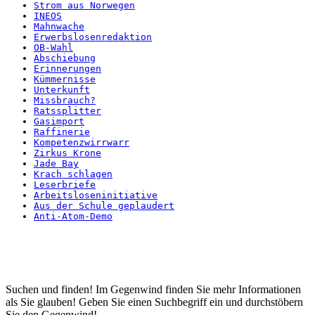
Strom aus Norwegen
INEOS
Mahnwache
Erwerbslosenredaktion
OB-Wahl
Abschiebung
Erinnerungen
Kümmernisse
Unterkunft
Missbrauch?
Ratssplitter
Gasimport
Raffinerie
Kompetenzwirrwarr
Zirkus Krone
Jade Bay
Krach schlagen
Leserbriefe
Arbeitsloseninitiative
Aus der Schule geplaudert
Anti-Atom-Demo
Startseite
Suchen und finden! Im Gegenwind finden Sie mehr Informationen
als Sie glauben! Geben Sie einen Suchbegriff ein und durchstöbern
Sie den Gegenwind!