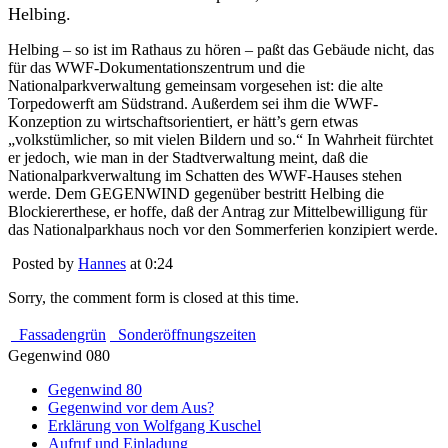
Helbing.
Helbing – so ist im Rathaus zu hören – paßt das Gebäude nicht, das
für das WWF-Dokumentationszentrum und die
Nationalparkverwaltung gemeinsam vorgesehen ist: die alte
Torpedowerft am Südstrand. Außerdem sei ihm die WWF-
Konzeption zu wirtschaftsorientiert, er hätt’s gern etwas
„volkstümlicher, so mit vielen Bildern und so.“ In Wahrheit fürchtet
er jedoch, wie man in der Stadtverwaltung meint, daß die
Nationalparkverwaltung im Schatten des WWF-Hauses stehen
werde. Dem GEGENWIND gegenüber bestritt Helbing die
Blockiererthese, er hoffe, daß der Antrag zur Mittelbewilligung für
das Nationalparkhaus noch vor den Sommerferien konzipiert werde.
Posted by
Hannes
at 0:24
Sorry, the comment form is closed at this time.
Fassadengrün
Sonderöffnungszeiten
Gegenwind 080
Gegenwind 80
Gegenwind vor dem Aus?
Erklärung von Wolfgang Kuschel
Aufruf und Einladung