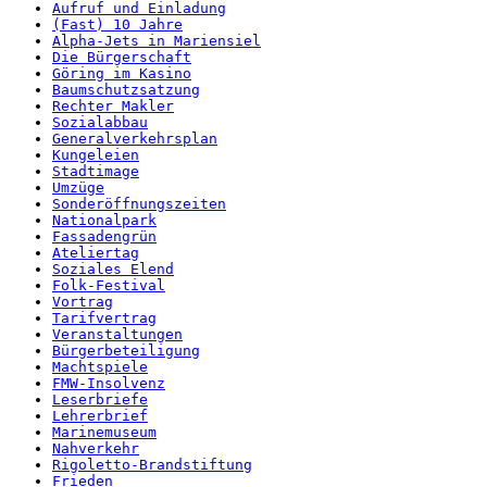
Aufruf und Einladung
(Fast) 10 Jahre
Alpha-Jets in Mariensiel
Die Bürgerschaft
Göring im Kasino
Baumschutzsatzung
Rechter Makler
Sozialabbau
Generalverkehrsplan
Kungeleien
Stadtimage
Umzüge
Sonderöffnungszeiten
Nationalpark
Fassadengrün
Ateliertag
Soziales Elend
Folk-Festival
Vortrag
Tarifvertrag
Veranstaltungen
Bürgerbeteiligung
Machtspiele
FMW-Insolvenz
Leserbriefe
Lehrerbrief
Marinemuseum
Nahverkehr
Rigoletto-Brandstiftung
Frieden