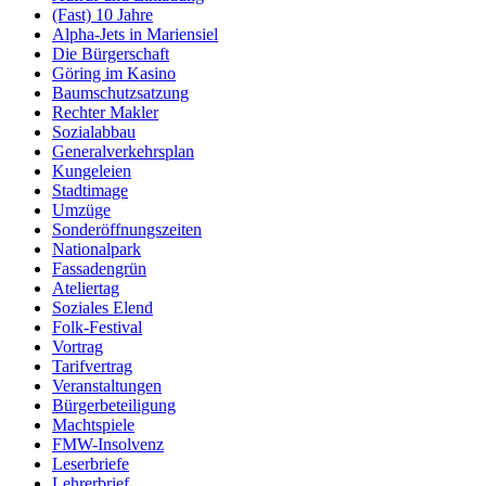
(Fast) 10 Jahre
Alpha-Jets in Mariensiel
Die Bürgerschaft
Göring im Kasino
Baumschutzsatzung
Rechter Makler
Sozialabbau
Generalverkehrsplan
Kungeleien
Stadtimage
Umzüge
Sonderöffnungszeiten
Nationalpark
Fassadengrün
Ateliertag
Soziales Elend
Folk-Festival
Vortrag
Tarifvertrag
Veranstaltungen
Bürgerbeteiligung
Machtspiele
FMW-Insolvenz
Leserbriefe
Lehrerbrief