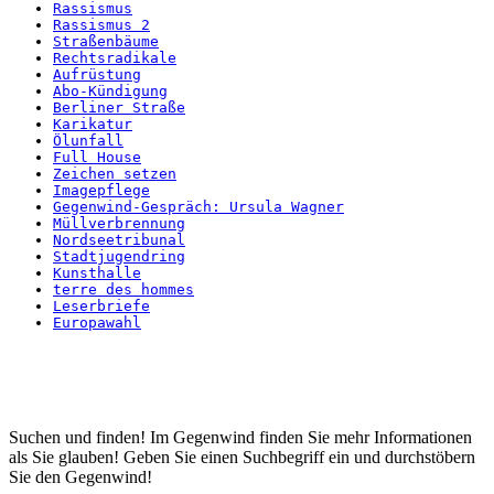
Rassismus
Rassismus 2
Straßenbäume
Rechtsradikale
Aufrüstung
Abo-Kündigung
Berliner Straße
Karikatur
Ölunfall
Full House
Zeichen setzen
Imagepflege
Gegenwind-Gespräch: Ursula Wagner
Müllverbrennung
Nordseetribunal
Stadtjugendring
Kunsthalle
terre des hommes
Leserbriefe
Europawahl
Startseite
Suchen und finden! Im Gegenwind finden Sie mehr Informationen
als Sie glauben! Geben Sie einen Suchbegriff ein und durchstöbern
Sie den Gegenwind!