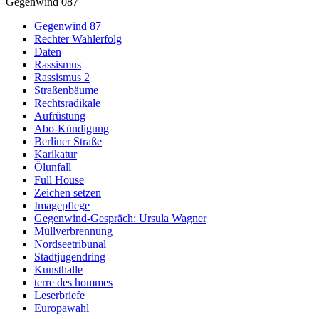
Gegenwind 087
Gegenwind 87
Rechter Wahlerfolg
Daten
Rassismus
Rassismus 2
Straßenbäume
Rechtsradikale
Aufrüstung
Abo-Kündigung
Berliner Straße
Karikatur
Ölunfall
Full House
Zeichen setzen
Imagepflege
Gegenwind-Gespräch: Ursula Wagner
Müllverbrennung
Nordseetribunal
Stadtjugendring
Kunsthalle
terre des hommes
Leserbriefe
Europawahl