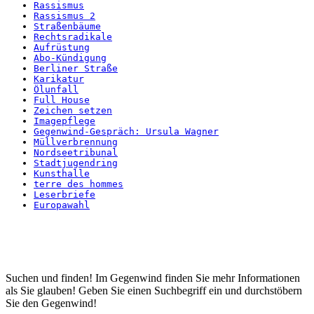
Rassismus
Rassismus 2
Straßenbäume
Rechtsradikale
Aufrüstung
Abo-Kündigung
Berliner Straße
Karikatur
Ölunfall
Full House
Zeichen setzen
Imagepflege
Gegenwind-Gespräch: Ursula Wagner
Müllverbrennung
Nordseetribunal
Stadtjugendring
Kunsthalle
terre des hommes
Leserbriefe
Europawahl
Startseite
Suchen und finden! Im Gegenwind finden Sie mehr Informationen
als Sie glauben! Geben Sie einen Suchbegriff ein und durchstöbern
Sie den Gegenwind!