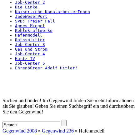
Job-Center 2
Die Linke
Kaiserliche KanalarbeiterInnen
JadeWeserPort
SPD: Freier Fall
Agnes Miegel
Kohlekraftwerke
Hafenmodell
Ratssplitter
Job-Center 3
Gas und Strom
Job-Center 4
Hartz IV
Job-Center 5
Ehrenbürger Adolf Hitler?
Startseite
Suchen und finden! Im Gegenwind finden Sie mehr Informationen
als Sie glauben! Geben Sie einen Suchbegriff ein und durchstöbern
Sie den Gegenwind!
Gegenwind 2008
»
Gegenwind 236
» Hafenmodell