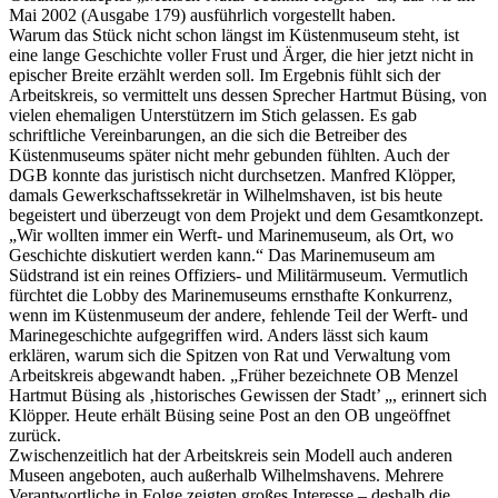
Mai 2002 (Ausgabe 179) ausführlich vorgestellt haben.
Warum das Stück nicht schon längst im Küstenmuseum steht, ist
eine lange Geschichte voller Frust und Ärger, die hier jetzt nicht in
epischer Breite erzählt werden soll. Im Ergebnis fühlt sich der
Arbeitskreis, so vermittelt uns dessen Sprecher Hartmut Büsing, von
vielen ehemaligen Unterstützern im Stich gelassen. Es gab
schriftliche Vereinbarungen, an die sich die Betreiber des
Küstenmuseums später nicht mehr gebunden fühlten. Auch der
DGB konnte das juristisch nicht durchsetzen. Manfred Klöpper,
damals Gewerkschaftssekretär in Wilhelmshaven, ist bis heute
begeistert und überzeugt von dem Projekt und dem Gesamtkonzept.
„Wir wollten immer ein Werft- und Marinemuseum, als Ort, wo
Geschichte diskutiert werden kann.“ Das Marinemuseum am
Südstrand ist ein reines Offiziers- und Militärmuseum. Vermutlich
fürchtet die Lobby des Marinemuseums ernsthafte Konkurrenz,
wenn im Küstenmuseum der andere, fehlende Teil der Werft- und
Marinegeschichte aufgegriffen wird. Anders lässt sich kaum
erklären, warum sich die Spitzen von Rat und Verwaltung vom
Arbeitskreis abgewandt haben. „Früher bezeichnete OB Menzel
Hartmut Büsing als ‚historisches Gewissen der Stadt’ „, erinnert sich
Klöpper. Heute erhält Büsing seine Post an den OB ungeöffnet
zurück.
Zwischenzeitlich hat der Arbeitskreis sein Modell auch anderen
Museen angeboten, auch außerhalb Wilhelmshavens. Mehrere
Verantwortliche in Folge zeigten großes Interesse – deshalb die