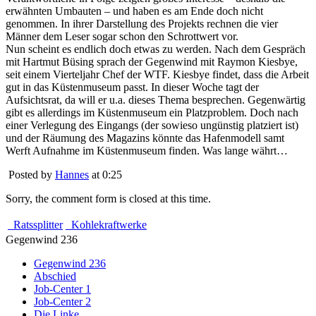
erwähnten Umbauten – und haben es am Ende doch nicht
genommen. In ihrer Darstellung des Projekts rechnen die vier
Männer dem Leser sogar schon den Schrottwert vor.
Nun scheint es endlich doch etwas zu werden. Nach dem Gespräch
mit Hartmut Büsing sprach der Gegenwind mit Raymon Kiesbye,
seit einem Vierteljahr Chef der WTF. Kiesbye findet, dass die Arbeit
gut in das Küstenmuseum passt. In dieser Woche tagt der
Aufsichtsrat, da will er u.a. dieses Thema besprechen. Gegenwärtig
gibt es allerdings im Küstenmuseum ein Platzproblem. Doch nach
einer Verlegung des Eingangs (der sowieso ungünstig platziert ist)
und der Räumung des Magazins könnte das Hafenmodell samt
Werft Aufnahme im Küstenmuseum finden. Was lange währt…
Posted by
Hannes
at 0:25
Sorry, the comment form is closed at this time.
Ratssplitter
Kohlekraftwerke
Gegenwind 236
Gegenwind 236
Abschied
Job-Center 1
Job-Center 2
Die Linke