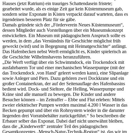
Hauses (jetzt Ratrium) ein trauriges Schattendasein fristete;
gearbeitet wurde, als es einige Zeit gar kein Küstenmuseum gab,
sondern seine Exponate in Kisten verpackt darauf warteten, dass es
irgendeinen besseren Platz für sie gäbe.
Damals gründete sich der „Förderverein Neues Küstenmuseum“,
dessen Mitglieder auch Vorstellungen über ein Museumskonzept
entwickelten. Ein Museum mit pädagogischem Anspruch sollte es
werden, in dem „das Verständnis für Geschichte möglichst früh
geweckt (wird) und in Begegnung mit Heimatgeschichte“ anfängt.
Das Hafenbecken nebst Werft ermöglicht es, Kinder spielerisch an
die Geschichte Wilhelmshavens heranzuführen.
„Die Werft verfügt über ein Schwimmdock, ein Trockendock mit
ausfahrbarem Tor und einer mechanischen Wasserpumpe (mit der
das Trockendock ‚von Hand’ geleert werden kann), eine Slipanlage
sowie Anleger und Piers. Dazu gehören zwei Dockkrane und ein
großer Containerkran, der auf der Seitenauflage des Hafenbassins
bedient wird. Dock- und Sieltore, die Helling, Wasserpumpe und
Kräne sind alle manuell zu bewegen. Die Kinder und andere
Besucher können – im Zeitraffer – Ebbe und Flut erleben: Mittels
zweier elektrischer Pumpen werden maximal 4.200 l Wasser in das
Becken gepumpt und über ein Rohrsystem wieder in die darunter
liegenden drei Vorratsbehälter zurückgeführt.“ So beschreiben die
Erbauer selber das Exponat. Dabei darf nicht unerwähnt bleiben,
dass die „Kinderwerft“ zentraler Teil des pädagogischen
Gesamtkonzeptes „Mensch-Natur-Technik-Region“ ist, das wir im