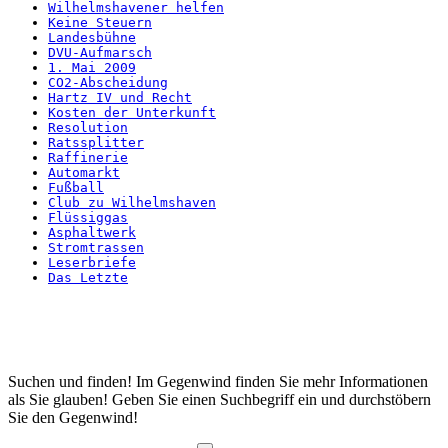
Wilhelmshavener helfen
Keine Steuern
Landesbühne
DVU-Aufmarsch
1. Mai 2009
CO2-Abscheidung
Hartz IV und Recht
Kosten der Unterkunft
Resolution
Ratssplitter
Raffinerie
Automarkt
Fußball
Club zu Wilhelmshaven
Flüssiggas
Asphaltwerk
Stromtrassen
Leserbriefe
Das Letzte
Startseite
Suchen und finden! Im Gegenwind finden Sie mehr Informationen
als Sie glauben! Geben Sie einen Suchbegriff ein und durchstöbern
Sie den Gegenwind!