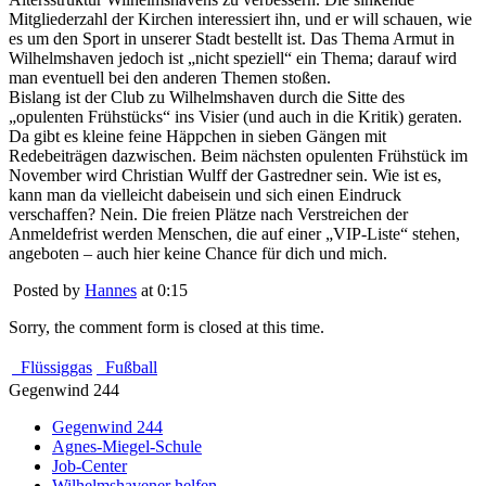
Mitgliederzahl der Kirchen interessiert ihn, und er will schauen, wie
es um den Sport in unserer Stadt bestellt ist. Das Thema Armut in
Wilhelmshaven jedoch ist „nicht speziell“ ein Thema; darauf wird
man eventuell bei den anderen Themen stoßen.
Bislang ist der Club zu Wilhelmshaven durch die Sitte des
„opulenten Frühstücks“ ins Visier (und auch in die Kritik) geraten.
Da gibt es kleine feine Häppchen in sieben Gängen mit
Redebeiträgen dazwischen. Beim nächsten opulenten Frühstück im
November wird Christian Wulff der Gastredner sein. Wie ist es,
kann man da vielleicht dabeisein und sich einen Eindruck
verschaffen? Nein. Die freien Plätze nach Verstreichen der
Anmeldefrist werden Menschen, die auf einer „VIP-Liste“ stehen,
angeboten – auch hier keine Chance für dich und mich.
Posted by
Hannes
at 0:15
Sorry, the comment form is closed at this time.
Flüssiggas
Fußball
Gegenwind 244
Gegenwind 244
Agnes-Miegel-Schule
Job-Center
Wilhelmshavener helfen