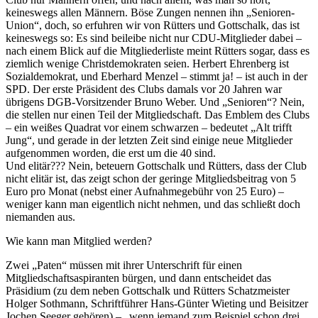
keineswegs allen Männern. Böse Zungen nennen ihn „Senioren-
Union“, doch, so erfuhren wir von Rütters und Gottschalk, das ist
keineswegs so: Es sind beileibe nicht nur CDU-Mitglieder dabei –
nach einem Blick auf die Mitgliederliste meint Rütters sogar, dass es
ziemlich wenige Christdemokraten seien. Herbert Ehrenberg ist
Sozialdemokrat, und Eberhard Menzel – stimmt ja! – ist auch in der
SPD. Der erste Präsident des Clubs damals vor 20 Jahren war
übrigens DGB-Vorsitzender Bruno Weber. Und „Senioren“? Nein,
die stellen nur einen Teil der Mitgliedschaft. Das Emblem des Clubs
– ein weißes Quadrat vor einem schwarzen – bedeutet „Alt trifft
Jung“, und gerade in der letzten Zeit sind einige neue Mitglieder
aufgenommen worden, die erst um die 40 sind.
Und elitär??? Nein, beteuern Gottschalk und Rütters, dass der Club
nicht elitär ist, das zeigt schon der geringe Mitgliedsbeitrag von 5
Euro pro Monat (nebst einer Aufnahmegebühr von 25 Euro) –
weniger kann man eigentlich nicht nehmen, und das schließt doch
niemanden aus.
Wie kann man Mitglied werden?
Zwei „Paten“ müssen mit ihrer Unterschrift für einen
Mitgliedschaftsaspiranten bürgen, und dann entscheidet das
Präsidium (zu dem neben Gottschalk und Rütters Schatzmeister
Holger Sothmann, Schriftführer Hans-Günter Wieting und Beisitzer
Jochen Seeger gehören) – „wenn jemand zum Beispiel schon drei