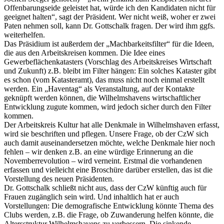
Offenbarungseide geleistet hat, würde ich den Kandidaten nicht für
geeignet halten“, sagt der Präsident. Wer nicht weiß, woher er zwei
Paten nehmen soll, kann Dr. Gottschalk fragen. Der wird ihm ggfs.
weiterhelfen.
Das Präsidium ist außerdem der „Machbarkeitsfilter“ für die Ideen,
die aus den Arbeitskreisen kommen. Die Idee eines
Gewerbeflächenkatasters (Vorschlag des Arbeitskreises Wirtschaft
und Zukunft) z.B. bleibt im Filter hängen: Ein solches Kataster gibt
es schon (vom Katasteramt), das muss nicht noch einmal erstellt
werden. Ein „Haventag“ als Veranstaltung, auf der Kontakte
geknüpft werden können, die Wilhelmshavens wirtschaftlicher
Entwicklung zugute kommen, wird jedoch sicher durch den Filter
kommen.
Der Arbeitskreis Kultur hat alle Denkmale in Wilhelmshaven erfasst,
wird sie beschriften und pflegen. Unsere Frage, ob der CzW sich
auch damit auseinandersetzen möchte, welche Denkmale hier noch
fehlen – wir denken z.B. an eine würdige Erinnerung an die
Novemberrevolution – wird verneint. Erstmal die vorhandenen
erfassen und vielleicht eine Broschüre darüber erstellen, das ist die
Vorstellung des neuen Präsidenten.
Dr. Gottschalk schließt nicht aus, dass der CzW künftig auch für
Frauen zugänglich sein wird. Und inhaltlich hat er auch
Vorstellungen: Die demografische Entwicklung könnte Thema des
Clubs werden, z.B. die Frage, ob Zuwanderung helfen könnte, die
Altersstruktur Wilhelmshavens zu verbessern. Die sinkende