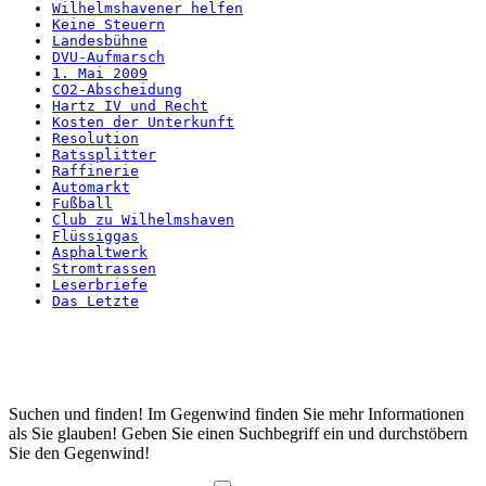
Wilhelmshavener helfen
Keine Steuern
Landesbühne
DVU-Aufmarsch
1. Mai 2009
CO2-Abscheidung
Hartz IV und Recht
Kosten der Unterkunft
Resolution
Ratssplitter
Raffinerie
Automarkt
Fußball
Club zu Wilhelmshaven
Flüssiggas
Asphaltwerk
Stromtrassen
Leserbriefe
Das Letzte
Startseite
Suchen und finden! Im Gegenwind finden Sie mehr Informationen
als Sie glauben! Geben Sie einen Suchbegriff ein und durchstöbern
Sie den Gegenwind!