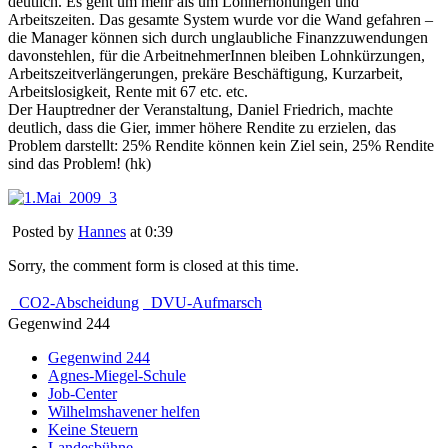
deutlich. Es geht um mehr als um Lohnerhöhungen und
Arbeitszeiten. Das gesamte System wurde vor die Wand gefahren –
die Manager können sich durch unglaubliche Finanzzuwendungen
davonstehlen, für die ArbeitnehmerInnen bleiben Lohnkürzungen,
Arbeitszeitverlängerungen, prekäre Beschäftigung, Kurzarbeit,
Arbeitslosigkeit, Rente mit 67 etc. etc.
Der Hauptredner der Veranstaltung, Daniel Friedrich, machte
deutlich, dass die Gier, immer höhere Rendite zu erzielen, das
Problem darstellt: 25% Rendite können kein Ziel sein, 25% Rendite
sind das Problem! (hk)
Posted by
Hannes
at 0:39
Sorry, the comment form is closed at this time.
CO2-Abscheidung
DVU-Aufmarsch
Gegenwind 244
Gegenwind 244
Agnes-Miegel-Schule
Job-Center
Wilhelmshavener helfen
Keine Steuern
Landesbühne