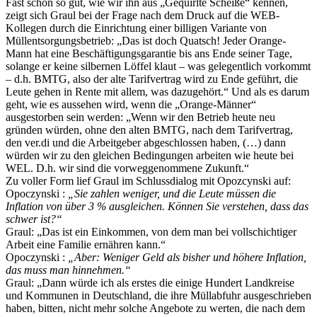
Fast schon so gut, wie wir ihn aus „Gequirlte Scheiße“ kennen,
zeigt sich Graul bei der Frage nach dem Druck auf die WEB-
Kollegen durch die Einrichtung einer billigen Variante von
Müllentsorgungsbetrieb: „Das ist doch Quatsch! Jeder Orange-
Mann hat eine Beschäftigungsgarantie bis ans Ende seiner Tage,
solange er keine silbernen Löffel klaut – was gelegentlich vorkommt
– d.h. BMTG, also der alte Tarifvertrag wird zu Ende geführt, die
Leute gehen in Rente mit allem, was dazugehört.“ Und als es darum
geht, wie es aussehen wird, wenn die „Orange-Männer“
ausgestorben sein werden: „Wenn wir den Betrieb heute neu
gründen würden, ohne den alten BMTG, nach dem Tarifvertrag,
den ver.di und die Arbeitgeber abgeschlossen haben, (…) dann
würden wir zu den gleichen Bedingungen arbeiten wie heute bei
WEL. D.h. wir sind die vorweggenommene Zukunft.“
Zu voller Form lief Graul im Schlussdialog mit Opozcynski auf:
Opoczynski :
„Sie zahlen weniger, und die Leute müssen die
Inflation von über 3 % ausgleichen. Können Sie verstehen, dass das
schwer ist?“
Graul: „Das ist ein Einkommen, von dem man bei vollschichtiger
Arbeit eine Familie ernähren kann.“
Opoczynski :
„Aber: Weniger Geld als bisher und höhere Inflation,
das muss man hinnehmen.“
Graul: „Dann würde ich als erstes die einige Hundert Landkreise
und Kommunen in Deutschland, die ihre Müllabfuhr ausgeschrieben
haben, bitten, nicht mehr solche Angebote zu werten, die nach dem