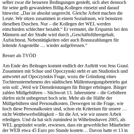
selber zwar die besseren Bedingungen genießt, sich aber dennoch
für seine gelb gewandeten Billig-Kollegen einsetzt und darauf
hinweist: „Das ist absolut ungerecht. Gleiche Arbeit machen die
Leute. Wir sitzen zusammen in einem Sozialraum, wir benutzen
dieselben Duschen. Nur – die Kollegen der WEL werden
entschieden schlechter bezahlt.“ Er vermutet, die Ersparnis bei den
Männern auf der Straße wird durch „Geschäftsführergehalt,
Aufsichtsrat, Nebentätigkeiten oder auch Bonuszahlungen für
leitende Angestellte … wieder aufgefressen.“
Besser als TVÖD
Am Ende des Beitrages kommt endlich der Auftritt von Jens Graul.
Zusammen mit Schue und Opoczynski steht er am Studiotisch und
antwortet auf Opoczynskis Frage, wozu die Gründung eines
Tochterunternehmens des städtischen Müllentsorgungsbetriebs gut
sein soll: „Weil wir Dienstleistungen für Bürger erbringen. Bürger
zahlen Müllgebühren – Stichwort 13. Jahresmiete – die Gebühren
dürfen nicht unbegrenzt hoch sein. Mehr als die Hälfte der
Müllgebühren sind Personalkosten. Deswegen ist die Frage, wie
hoch diese Personalkosten sind, schon ein Kriterium für unsere …
nicht Wettbewerbsfähigkeit – für die Art, wie wir unsere Arbeit
erledigen. Und da hat sich zumindest in Wilhelmshaven 2005, als
WEL gegründet wurde, erwiesen, dass ein gewerblicher Mitarbeiter
der WEB etwa 45 Euro pro Stunde kostete… Davon hatte er 13 in