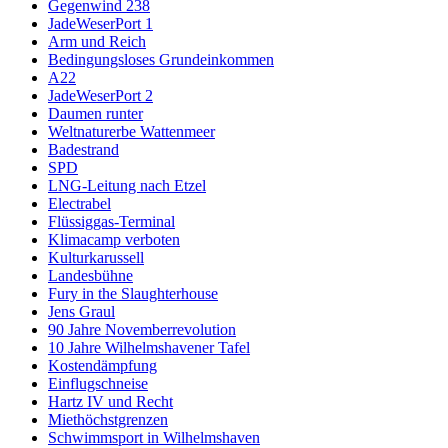
Gegenwind 238
JadeWeserPort 1
Arm und Reich
Bedingungsloses Grundeinkommen
A22
JadeWeserPort 2
Daumen runter
Weltnaturerbe Wattenmeer
Badestrand
SPD
LNG-Leitung nach Etzel
Electrabel
Flüssiggas-Terminal
Klimacamp verboten
Kulturkarussell
Landesbühne
Fury in the Slaughterhouse
Jens Graul
90 Jahre Novemberrevolution
10 Jahre Wilhelmshavener Tafel
Kostendämpfung
Einflugschneise
Hartz IV und Recht
Miethöchstgrenzen
Schwimmsport in Wilhelmshaven