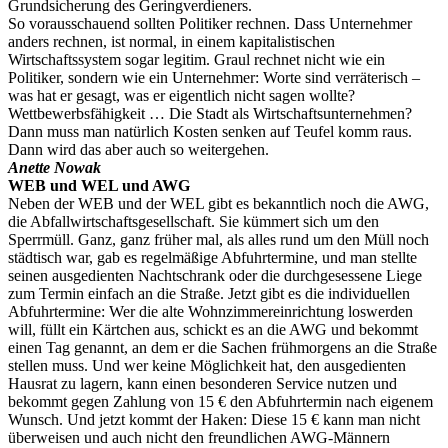
Grundsicherung des Geringverdieners.
So vorausschauend sollten Politiker rechnen. Dass Unternehmer
anders rechnen, ist normal, in einem kapitalistischen
Wirtschaftssystem sogar legitim. Graul rechnet nicht wie ein
Politiker, sondern wie ein Unternehmer: Worte sind verräterisch –
was hat er gesagt, was er eigentlich nicht sagen wollte?
Wettbewerbsfähigkeit … Die Stadt als Wirtschaftsunternehmen?
Dann muss man natürlich Kosten senken auf Teufel komm raus.
Dann wird das aber auch so weitergehen.
Anette Nowak
WEB und WEL und AWG
Neben der WEB und der WEL gibt es bekanntlich noch die AWG,
die Abfallwirtschaftsgesellschaft. Sie kümmert sich um den
Sperrmüll. Ganz, ganz früher mal, als alles rund um den Müll noch
städtisch war, gab es regelmäßige Abfuhrtermine, und man stellte
seinen ausgedienten Nachtschrank oder die durchgesessene Liege
zum Termin einfach an die Straße. Jetzt gibt es die individuellen
Abfuhrtermine: Wer die alte Wohnzimmereinrichtung loswerden
will, füllt ein Kärtchen aus, schickt es an die AWG und bekommt
einen Tag genannt, an dem er die Sachen frühmorgens an die Straße
stellen muss. Und wer keine Möglichkeit hat, den ausgedienten
Hausrat zu lagern, kann einen besonderen Service nutzen und
bekommt gegen Zahlung von 15 € den Abfuhrtermin nach eigenem
Wunsch. Und jetzt kommt der Haken: Diese 15 € kann man nicht
überweisen und auch nicht den freundlichen AWG-Männern