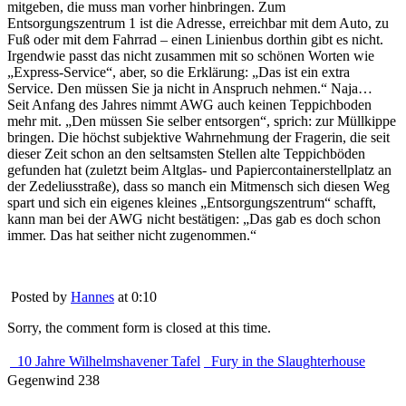
mitgeben, die muss man vorher hinbringen. Zum
Entsorgungszentrum 1 ist die Adresse, erreichbar mit dem Auto, zu
Fuß oder mit dem Fahrrad – einen Linienbus dorthin gibt es nicht.
Irgendwie passt das nicht zusammen mit so schönen Worten wie
„Express-Service“, aber, so die Erklärung: „Das ist ein extra
Service. Den müssen Sie ja nicht in Anspruch nehmen.“ Naja…
Seit Anfang des Jahres nimmt AWG auch keinen Teppichboden
mehr mit. „Den müssen Sie selber entsorgen“, sprich: zur Müllkippe
bringen. Die höchst subjektive Wahrnehmung der Fragerin, die seit
dieser Zeit schon an den seltsamsten Stellen alte Teppichböden
gefunden hat (zuletzt beim Altglas- und Papiercontainerstellplatz an
der Zedeliusstraße), dass so manch ein Mitmensch sich diesen Weg
spart und sich ein eigenes kleines „Entsorgungszentrum“ schafft,
kann man bei der AWG nicht bestätigen: „Das gab es doch schon
immer. Das hat seither nicht zugenommen.“
Posted by
Hannes
at 0:10
Sorry, the comment form is closed at this time.
10 Jahre Wilhelmshavener Tafel
Fury in the Slaughterhouse
Gegenwind 238