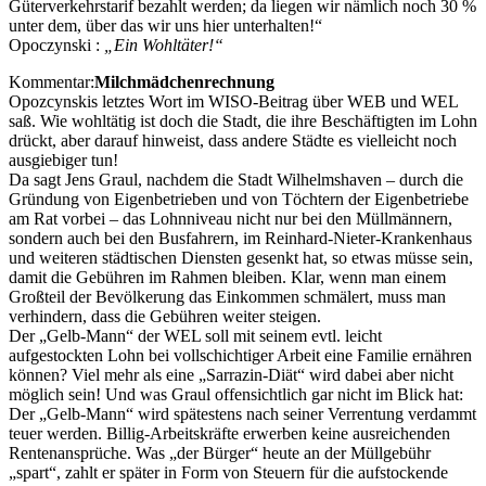
Güterverkehrstarif bezahlt werden; da liegen wir nämlich noch 30 %
unter dem, über das wir uns hier unterhalten!“
Opoczynski :
„Ein Wohltäter!“
Kommentar:
Milchmädchenrechnung
Opozcynskis letztes Wort im WISO-Beitrag über WEB und WEL
saß. Wie wohltätig ist doch die Stadt, die ihre Beschäftigten im Lohn
drückt, aber darauf hinweist, dass andere Städte es vielleicht noch
ausgiebiger tun!
Da sagt Jens Graul, nachdem die Stadt Wilhelmshaven – durch die
Gründung von Eigenbetrieben und von Töchtern der Eigenbetriebe
am Rat vorbei – das Lohnniveau nicht nur bei den Müllmännern,
sondern auch bei den Busfahrern, im Reinhard-Nieter-Krankenhaus
und weiteren städtischen Diensten gesenkt hat, so etwas müsse sein,
damit die Gebühren im Rahmen bleiben. Klar, wenn man einem
Großteil der Bevölkerung das Einkommen schmälert, muss man
verhindern, dass die Gebühren weiter steigen.
Der „Gelb-Mann“ der WEL soll mit seinem evtl. leicht
aufgestockten Lohn bei vollschichtiger Arbeit eine Familie ernähren
können? Viel mehr als eine „Sarrazin-Diät“ wird dabei aber nicht
möglich sein! Und was Graul offensichtlich gar nicht im Blick hat:
Der „Gelb-Mann“ wird spätestens nach seiner Verrentung verdammt
teuer werden. Billig-Arbeitskräfte erwerben keine ausreichenden
Rentenansprüche. Was „der Bürger“ heute an der Müllgebühr
„spart“, zahlt er später in Form von Steuern für die aufstockende