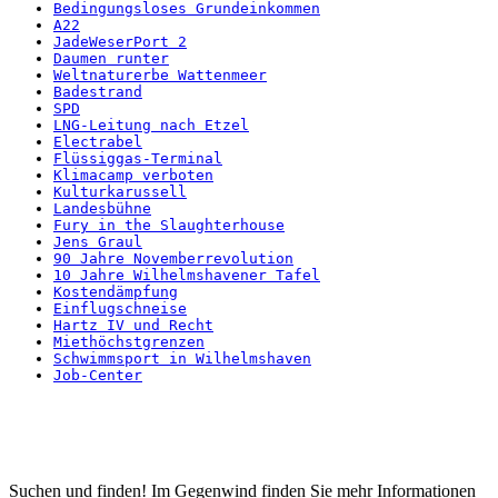
Bedingungsloses Grundeinkommen
A22
JadeWeserPort 2
Daumen runter
Weltnaturerbe Wattenmeer
Badestrand
SPD
LNG-Leitung nach Etzel
Electrabel
Flüssiggas-Terminal
Klimacamp verboten
Kulturkarussell
Landesbühne
Fury in the Slaughterhouse
Jens Graul
90 Jahre Novemberrevolution
10 Jahre Wilhelmshavener Tafel
Kostendämpfung
Einflugschneise
Hartz IV und Recht
Miethöchstgrenzen
Schwimmsport in Wilhelmshaven
Job-Center
Startseite
Suchen und finden! Im Gegenwind finden Sie mehr Informationen