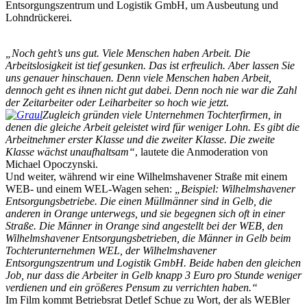
Entsorgungszentrum und Logistik GmbH, um Ausbeutung und
Lohndrückerei.
„Noch geht’s uns gut. Viele Menschen haben Arbeit. Die
Arbeitslosigkeit ist tief gesunken. Das ist erfreulich. Aber lassen Sie
uns genauer hinschauen. Denn viele Menschen haben Arbeit,
dennoch geht es ihnen nicht gut dabei. Denn noch nie war die Zahl
der Zeitarbeiter oder Leiharbeiter so hoch wie jetzt.
Zugleich gründen viele Unternehmen Tochterfirmen, in
denen die gleiche Arbeit geleistet wird für weniger Lohn. Es gibt die
Arbeitnehmer erster Klasse und die zweiter Klasse. Die zweite
Klasse wächst unaufhaltsam“
, lautete die Anmoderation von
Michael Opoczynski.
Und weiter, während wir eine Wilhelmshavener Straße mit einem
WEB- und einem WEL-Wagen sehen:
„Beispiel: Wilhelmshavener
Entsorgungsbetriebe. Die einen Müllmänner sind in Gelb, die
anderen in Orange unterwegs, und sie begegnen sich oft in einer
Straße. Die Männer in Orange sind angestellt bei der WEB, den
Wilhelmshavener Entsorgungsbetrieben, die Männer in Gelb beim
Tochterunternehmen WEL, der Wilhelmshavener
Entsorgungszentrum und Logistik GmbH. Beide haben den gleichen
Job, nur dass die Arbeiter in Gelb knapp 3 Euro pro Stunde weniger
verdienen und ein größeres Pensum zu verrichten haben.“
Im Film kommt Betriebsrat Detlef Schue zu Wort, der als WEBler