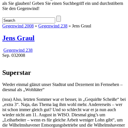
als Sie glauben! Geben Sie einen Suchbegriff ein und durchstöbern
Sie den Gegenwind!
Gegenwind 2008
»
Gegenwind 238
» Jens Graul
Jens Graul
Gegenwind 238
Sep.
03
2008
Superstar
Wieder einmal glänzt unser Stadtrat und Dezernent im Fernsehen –
diesmal als „Wohltäter“
(noa) Also, letzten Sommer war er besser, in „Gequirlte Scheiße“ bei
„extra 3“. Naja, das Thema lag ihm wohl mehr. Andererseits – wer
ist schon immer gleich gut? Und so schlecht war er ja nun auch
wieder nicht am 11. August in WISO. Diesmal ging’s um
„Leiharbeiter – wenn es für gleiche Arbeit weniger Lohn gibt“, um
die Wilhelmshavener Entsorgungsbetriebe und die Wilhelmshavener