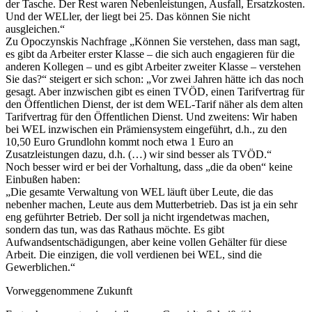
der Tasche. Der Rest waren Nebenleistungen, Ausfall, Ersatzkosten.
Und der WELler, der liegt bei 25. Das können Sie nicht
ausgleichen.“
Zu Opoczynskis Nachfrage „Können Sie verstehen, dass man sagt,
es gibt da Arbeiter erster Klasse – die sich auch engagieren für die
anderen Kollegen – und es gibt Arbeiter zweiter Klasse – verstehen
Sie das?“ steigert er sich schon: „Vor zwei Jahren hätte ich das noch
gesagt. Aber inzwischen gibt es einen TVÖD, einen Tarifvertrag für
den Öffentlichen Dienst, der ist dem WEL-Tarif näher als dem alten
Tarifvertrag für den Öffentlichen Dienst. Und zweitens: Wir haben
bei WEL inzwischen ein Prämiensystem eingeführt, d.h., zu den
10,50 Euro Grundlohn kommt noch etwa 1 Euro an
Zusatzleistungen dazu, d.h. (…) wir sind besser als TVÖD.“
Noch besser wird er bei der Vorhaltung, dass „die da oben“ keine
Einbußen haben:
„Die gesamte Verwaltung von WEL läuft über Leute, die das
nebenher machen, Leute aus dem Mutterbetrieb. Das ist ja ein sehr
eng geführter Betrieb. Der soll ja nicht irgendetwas machen,
sondern das tun, was das Rathaus möchte. Es gibt
Aufwandsentschädigungen, aber keine vollen Gehälter für diese
Arbeit. Die einzigen, die voll verdienen bei WEL, sind die
Gewerblichen.“
Vorweggenommene Zukunft