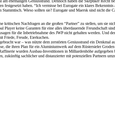
 am ehemaligen Geniusstrand. Dennoch haben die Skeptiker Recht beh
nnen festgesetzt haben. “Ich vermisse bei Eurogate ein klares Bekenntni
m Stammtisch. Wieso sollten sie? Eurogate und Maersk sind nicht die Ca
ne kritischen Nachfragen an die großen “Partner” zu stellen, um sie nich
l Player keine Garanten für eine alles überdauernde Freundschaft sind. 
nzusagen für die Inbetriebnahme des JWP nicht gehalten werden. Und de
it Friede, Freude, Eierkuchen.
ngebracht war – was nützte dem zerstörten Geniusstrand ein Denkmal aus 
sse, die ihren Plan für ein Aluminiumwerk auf dem Rüstersieler Groden
affinerie wurden Ausbau-Investitionen in Milliardenhöhe aufgegeben 
n, zukünftig sachlicher und distanzierter mit potenziellen Partnern umz