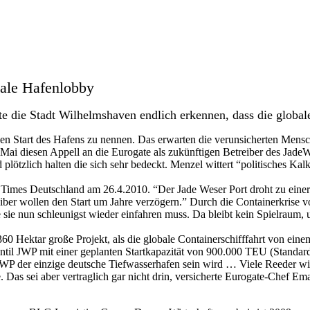
kale Hafenlobby
 die Stadt Wilhelmshaven endlich erkennen, dass die globale
ür den Start des Hafens zu nennen. Das erwarten die verunsicherten Men
diesen Appell an die Eurogate als zukünftigen Betreiber des JadeWeser
 plötzlich halten die sich sehr bedeckt. Menzel wittert “politisches 
 Times Deutschland am 26.4.2010. “Der Jade Weser Port droht zu eine
eiber wollen den Start um Jahre verzögern.” Durch die Containerkrise vo
 sie nun schleunigst wieder einfahren muss. Da bleibt kein Spielraum,
0 Hektar große Projekt, als die globale Containerschifffahrt von ein
l JWP mit einer geplanten Startkapazität von 900.000 TEU (Standardcon
 JWP der einzige deutsche Tiefwasserhafen sein wird … Viele Reeder win
. Das sei aber vertraglich gar nicht drin, versicherte Eurogate-Chef 