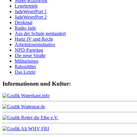
Super-Kraftwerk
Legebetrieb
JadeWeserPort 1
JadeWeserPort 2
Denkmal
Radio Jade
Aus der Schule geplaudert
Hartz IV und Recht
Arbeitsloseninitiative
NPD-Parteitag
Die neue Straße
Militarismus
Ratssplitter
Das Letzte
Informationen und Kultur: