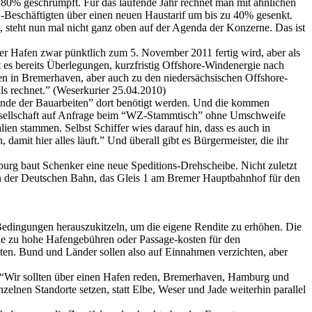
m 80% geschrumpft. Für das laufende Jahr rechnet man mit ähnlichen
Beschäftigten über einen neuen Haustarif um bis zu 40% gesenkt.
 steht nun mal nicht ganz oben auf der Agenda der Konzerne. Das ist
der Hafen zwar pünktlich zum 5. November 2011 fertig wird, aber als
t es bereits Überlegungen, kurzfristig Offshore-Windenergie nach
en in Bremerhaven, aber auch zu den niedersächsischen Offshore-
ls rechnet.” (Weserkurier 25.04.2010)
 Ende der Bauarbeiten” dort benötigt werden. Und die kommen
gesellschaft auf Anfrage beim “WZ-Stammtisch” ohne Umschweife
lien stammen. Selbst Schiffer wies darauf hin, dass es auch in
damit hier alles läuft.” Und überall gibt es Bürgermeister, die ihr
rg baut Schenker eine neue Speditions-Drehscheibe. Nicht zuletzt
en der Deutschen Bahn, das Gleis 1 am Bremer Hauptbahnhof für den
dingungen herauszukitzeln, um die eigene Rendite zu erhöhen. Die
wie zu hohe Hafengebühren oder Passage-kos­ten für den
täten. Bund und Länder sollen also auf Einnahmen verzichten, aber
. “Wir sollten über einen Hafen reden, Bremerhaven, Hamburg und
lnen Standorte setzen, statt Elbe, Weser und Jade weiterhin parallel