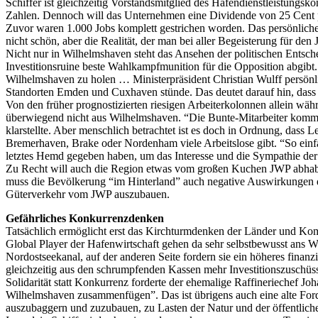
Schiffer ist gleichzeitig Vorstandsmitglied des Hafendienstleistungs
Zahlen. Dennoch will das Unternehmen eine Dividende von 25 Cent p
Zuvor waren 1.000 Jobs komplett gestrichen worden. Das persönliche 
nicht schön, aber die Realität, der man bei aller Begeisterung für de
Nicht nur in Wilhelmshaven steht das Ansehen der politischen Entsch
Investitionsruine beste Wahlkampfmunition für die Opposition abgibt.
Wilhelmshaven zu holen … Ministerpräsident Christian Wulff persönl
Standorten Emden und Cuxhaven stünde. Das deutet darauf hin, dass n
Von den früher prognostizierten riesigen Arbeiterkolonnen allein w
überwiegend nicht aus Wilhelmshaven. “Die Bunte-Mitarbeiter komm
klarstellte. Aber menschlich betrachtet ist es doch in Ordnung, dass L
Bremerhaven, Brake oder Nordenham viele Arbeitslose gibt. “So einfach 
letztes Hemd gegeben haben, um das Interesse und die Sympathie der
Zu Recht will auch die Region etwas vom großen Kuchen JWP abhaben
muss die Bevölkerung “im Hinterland” auch negative Auswirkungen d
Güterverkehr vom JWP auszubauen.
Gefährliches Konkurrenzdenken
Tatsächlich ermöglicht erst das Kirchturmdenken der Länder und K
Global Player der Hafenwirtschaft gehen da sehr selbstbewusst ans We
Nordostseekanal, auf der anderen Seite fordern sie ein höheres finan
gleichzeitig aus den schrumpfenden Kassen mehr Investitionszuschüs
Solidarität statt Konkurrenz forderte der ehemalige Raffineriechef
Wilhelmshaven zusammenfügen”. Das ist übrigens auch eine alte Forde
auszubaggern und zuzubauen, zu Lasten der Natur und der öffentlich