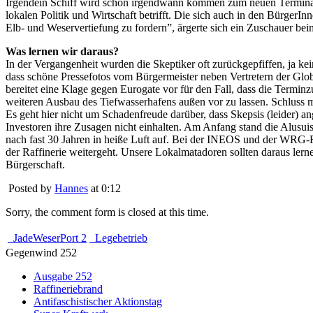
Irgendein Schiff wird schon irgendwann kommen zum neuen Terminal
lokalen Politik und Wirtschaft betrifft. Die sich auch in den BürgerI
Elb- und Weservertiefung zu fordern”, ärgerte sich ein Zuschauer bei
Was lernen wir daraus?
In der Vergangenheit wurden die Skeptiker oft zurückgepfiffen, ja kei
dass schöne Pressefotos vom Bürgermeister neben Vertretern der Globa
bereitet eine Klage gegen Eurogate vor für den Fall, dass die Termi
weiteren Ausbau des Tiefwasserhafens außen vor zu lassen. Schluss m
Es geht hier nicht um Schadenfreude darüber, dass Skepsis (leider) a
Investoren ihre Zusagen nicht einhalten. Am Anfang stand die Alusui
nach fast 30 Jahren in heiße Luft auf. Bei der INEOS und der WRG-R
der Raffinerie weitergeht. Unsere Lokalmatadoren sollten daraus lerne
Bürgerschaft.
Posted by
Hannes
at 0:12
Sorry, the comment form is closed at this time.
JadeWeserPort 2
Legebetrieb
Gegenwind 252
Ausgabe 252
Raffineriebrand
Antifaschistischer Aktionstag