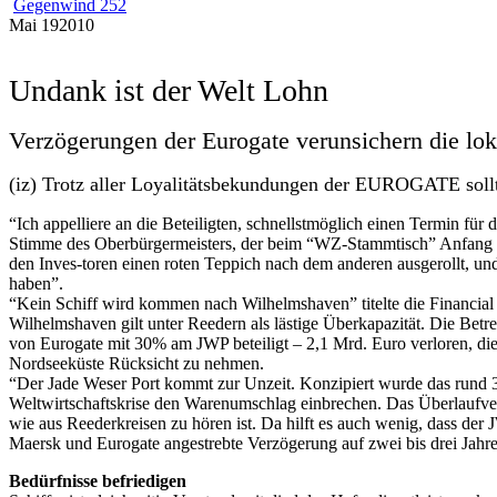
Gegenwind 252
Mai
19
2010
Undank ist der Welt Lohn
Verzögerungen der Eurogate verunsichern die lo
(iz) Trotz aller Loyalitätsbekundungen der EUROGATE sollte
“Ich appelliere an die Beteiligten, schnellstmöglich einen Termin f
Stimme des Oberbürgermeisters, der beim “WZ-Stammtisch” Anfang Mai 
den Inves-toren einen roten Teppich nach dem anderen ausgerollt, und
haben”.
“Kein Schiff wird kommen nach Wilhelmshaven” titelte die Financial
Wilhelmshaven gilt unter Reedern als lästige Überkapazität. Die Betr
von Eurogate mit 30% am JWP beteiligt – 2,1 Mrd. Euro verloren, die
Nordseeküste Rücksicht zu nehmen.
“Der Jade Weser Port kommt zur Unzeit. Konzipiert wurde das rund 36
Weltwirtschaftskrise den Warenumschlag einbrechen. Das Überlaufventi
wie aus Reederkreisen zu hören ist. Da hilft es auch wenig, dass der
Maersk und Eurogate angestrebte Verzögerung auf zwei bis drei Jahre
Bedürfnisse befriedigen