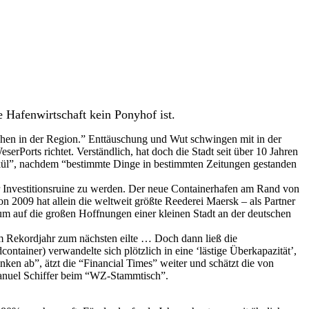
 Hafenwirtschaft kein Ponyhof ist.
schen in der Region.” Enttäuschung und Wut schwingen mit in der
Ports richtet. Verständlich, hat doch die Stadt seit über 10 Jahren
Kalkül”, nachdem “bestimmte Dinge in bestimmten Zeitungen gestanden
r Investitionsruine zu werden. Der neue Containerhafen am Rand von
n 2009 hat allein die weltweit größte Reederei Maersk – als Partner
 um auf die großen Hoffnungen einer kleinen Stadt an der deutschen
em Rekordjahr zum nächsten eilte … Doch dann ließ die
tainer) verwandelte sich plötzlich in eine ‘lästige Überkapazität’,
ken ab”, ätzt die “Financial Times” weiter und schätzt die von
Emanuel Schiffer beim “WZ-Stammtisch”.