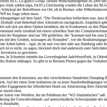
konzerns BLG Lo-gis­tics Group. Dessen Wirtschaftsergebnis ist 2009 u
ro Aktie zahlen (dpa, 04.05.) Gleichzeitig wurden die Löhne der BLG-
Schicksal der Betroffenen vor Ort, ob in Bremer- oder Wilhelmshaven,
n JWP ins Auge sehen muss.
eidungsträger auf dem Spiel. “Die Niedersachen befürchten nun, dass 
 Deshalb wird fieberhaft über Alternativen nachgedacht. Angeblich gib
ich soll sich um diese Option bemühen, die in Konkurrenz zu den Plän
iemand mehr ernsthaft mit einem schnellen Start des Containertermina
ährend der Bauphase sind nur 300 geblieben, die “konstant und bis zum
en mit den Geräten, sozusagen als Nomaden”, wie die Realisierungs
eute Arbeit haben – egal, ob sie nun von hier oder aus Hamburg oder Ita
ist es nicht, zu sagen, blockiert doch mal andernorts eure Aktivitäten, 
 Investoren zu gewinnen.
. In Schortens entsteht das Gewerbegebiet JadeWeserPark, in Oldenbu
es Hafens mittragen. So gibt es in Bremen Protest gegen das Vorhab
ommunen den Konzernen, aus den verschiedenen Standorten Dumping-Be
rk. Auf der einen Seite kritisieren sie zu teure Standortbedingungen 
zielles Engagement der öffentlichen Hand zur Absicherung ihrer Aktivi
se rausrü-cken.
 Johan Anton van Weelden, der im Publikum des “WZ-Stammtisches” saß
rung der Umweltverbände: auf unterschiedliche Schwerpunkte der einze
en Haushalte.