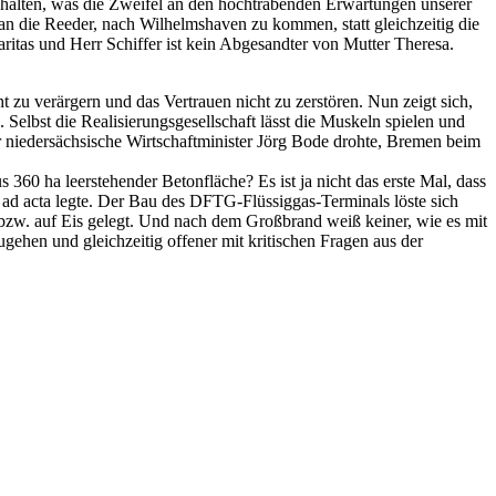
alten, was die Zweifel an den hochtrabenden Erwartungen unserer
s an die Reeder, nach Wilhelmshaven zu kommen, statt gleichzeitig die
ritas und Herr Schiffer ist kein Abgesandter von Mutter Theresa.
t zu verärgern und das Vertrauen nicht zu zerstören. Nun zeigt sich,
Selbst die Realisierungsgesellschaft lässt die Muskeln spielen und
r niedersächsische Wirtschaftminister Jörg Bode drohte, Bremen beim
360 ha leerstehender Betonfläche? Es ist ja nicht das erste Mal, dass
 ad acta legte. Der Bau des DFTG-Flüssiggas-Terminals löste sich
bzw. auf Eis gelegt. Und nach dem Großbrand weiß keiner, wie es mit
ugehen und gleichzeitig offener mit kritischen Fragen aus der