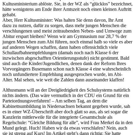
Kultusministerium ablöste. Sie, in der WZ als “glücklos” bezeichnet,
hätte wenigstens am Ende ihrer Amtszeit noch einen kleinen Auftritt
gehabt.
Aber, Herr Kultusminister: Was halten Sie denn davon, Ihr Amt
dazu zu nutzen, dafür zu sorgen, dass mehr jungen Menschen die
verschlungenen und meist zeitraubenden Neben- und Umwege zum
Abitur erspart bleiben? Wenn wir am Gymnasium nur 28,7 % der
jungen Menschen zum Abi führen, noch einmal halb so viele es aber
auf anderen Wegen schaffen, dann haben offensichtlich viele
Schullaufbahnempfehlungen (damals noch nach Klasse 6 der
inzwischen abgeschafften Orientierungsstufe) nicht gestimmt. Bald
sind auch die Kinder/Jugendlichen, denen dank der Reform Ihres
Vorvorgängers Busemann schon nach Klasse 4 eine wahrscheinlich
noch unfundiertere Empfehlung ausgesprochen wurde, im Abi-
Alter. Mal sehen, wie weit die Zahlen dann auseinander klaffen!
Althusmann will an der Dreigliedrigkeit des Schulsystems natürlich
nichts ändern. (Das wäre vermutlich in der CDU ein Grund für ein
Parteiordnungsverfahren! – Am selben Tag, an dem die
Kabinettsumbildung in Niedersachsen bekannt gegeben wurde, sah
es in einer WZ-Überschrift aber doch glatt so aus, als sei sogar die
Kanzlerin mittlerweile für die integrierte Gesamtschule als
Regelschule: “Gleiche Bildung für alle”, wird Frau Merkel da in den
Mund gelegt. Huch! Haben wir da etwas verschlafen? Nein, auch
sie ist streng auf Kurs! Im Artikel steht’s dann richtig: Sie hatte