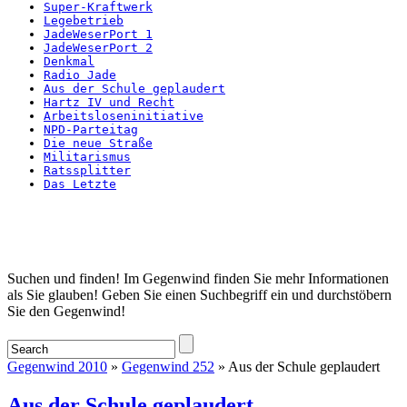
Super-Kraftwerk
Legebetrieb
JadeWeserPort 1
JadeWeserPort 2
Denkmal
Radio Jade
Aus der Schule geplaudert
Hartz IV und Recht
Arbeitsloseninitiative
NPD-Parteitag
Die neue Straße
Militarismus
Ratssplitter
Das Letzte
Startseite
Suchen und finden! Im Gegenwind finden Sie mehr Informationen
als Sie glauben! Geben Sie einen Suchbegriff ein und durchstöbern
Sie den Gegenwind!
Gegenwind 2010
»
Gegenwind 252
» Aus der Schule geplaudert
Aus der Schule geplaudert