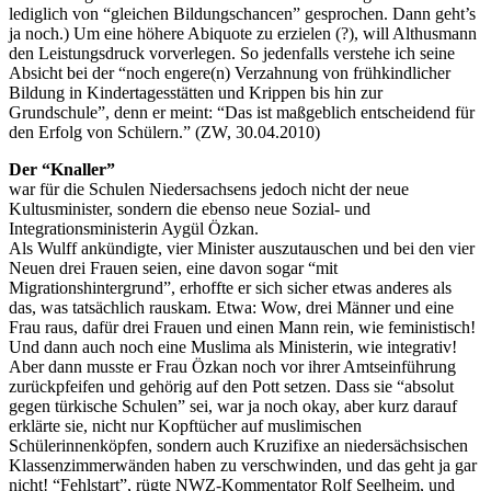
lediglich von “gleichen Bildungschancen” gesprochen. Dann geht’s
ja noch.) Um eine höhere Abiquote zu erzielen (?), will Althusmann
den Leistungsdruck vorverlegen. So jedenfalls verstehe ich seine
Absicht bei der “noch engere(n) Verzahnung von frühkindlicher
Bildung in Kindertagesstätten und Krippen bis hin zur
Grundschule”, denn er meint: “Das ist maßgeblich entscheidend für
den Erfolg von Schülern.” (ZW, 30.04.2010)
Der “Knaller”
war für die Schulen Niedersachsens jedoch nicht der neue
Kultusminister, sondern die ebenso neue Sozial- und
Integrationsministerin Aygül Özkan.
Als Wulff ankündigte, vier Minister auszutauschen und bei den vier
Neuen drei Frauen seien, eine davon sogar “mit
Migrationshintergrund”, erhoffte er sich sicher etwas anderes als
das, was tatsächlich rauskam. Etwa: Wow, drei Männer und eine
Frau raus, dafür drei Frauen und einen Mann rein, wie feministisch!
Und dann auch noch eine Muslima als Ministerin, wie integrativ!
Aber dann musste er Frau Özkan noch vor ihrer Amtseinführung
zurückpfeifen und gehörig auf den Pott setzen. Dass sie “absolut
gegen türkische Schulen” sei, war ja noch okay, aber kurz darauf
erklärte sie, nicht nur Kopftücher auf muslimischen
Schülerinnenköpfen, sondern auch Kruzifixe an niedersächsischen
Klassenzimmerwänden haben zu verschwinden, und das geht ja gar
nicht! “Fehlstart”, rügte NWZ-Kommentator Rolf Seelheim, und