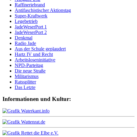
Raffineriebrand
Antifaschistischer Aktionstag
Super-Kraftwerk
Legebetrieb
JadeWeserPort 1
JadeWeserPort 2
Denkmal
Radio Jade
Aus der Schule geplaudert
Hartz IV und Recht
Arbeitsloseninitiative
NPD-Parteitag
Die neue Straße
Militarismus
Ratssplitter
Das Letzte
Informationen und Kultur: