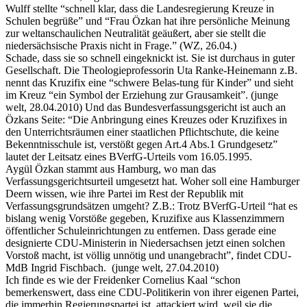
Wulff stellte “schnell klar, dass die Landesregierung Kreuze in
Schulen begrüße” und “Frau Özkan hat ihre persönliche Meinung
zur weltanschaulichen Neutralität geäußert, aber sie stellt die
niedersächsische Praxis nicht in Frage.” (WZ, 26.04.)
Schade, dass sie so schnell eingeknickt ist. Sie ist durchaus in guter
Gesellschaft. Die Theologieprofessorin Uta Ranke-Heinemann z.B.
nennt das Kruzifix eine “schwere Belas-tung für Kinder” und sieht
im Kreuz “ein Symbol der Erziehung zur Grausamkeit”. (junge
welt, 28.04.2010) Und das Bundesverfassungsgericht ist auch an
Özkans Seite: “Die Anbringung eines Kreuzes oder Kruzifixes in
den Unterrichtsräumen einer staatlichen Pflichtschute, die keine
Bekenntnisschule ist, verstößt gegen Art.4 Abs.1 Grundgesetz”
lautet der Leitsatz eines BVerfG-Urteils vom 16.05.1995.
Aygül Özkan stammt aus Hamburg, wo man das
Verfassungsgerichtsurteil umgesetzt hat. Woher soll eine Hamburger
Deern wissen, wie ihre Partei im Rest der Republik mit
Verfassungsgrundsätzen umgeht? Z.B.: Trotz BVerfG-Urteil “hat es
bislang wenig Vorstöße gegeben, Kruzifixe aus Klassenzimmern
öffentlicher Schuleinrichtungen zu entfernen. Dass gerade eine
designierte CDU-Ministerin in Niedersachsen jetzt einen solchen
Vorstoß macht, ist völlig unnötig und unangebracht”, findet CDU-
MdB Ingrid Fischbach. (junge welt, 27.04.2010)
Ich finde es wie der Freidenker Cornelius Kaal “schon
bemerkenswert, dass eine CDU-Politikerin von ihrer eigenen Partei,
die immerhin Regierungspartei ist, attackiert wird, weil sie die