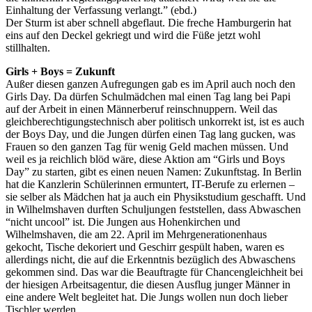
Einhaltung der Verfassung verlangt.” (ebd.)
Der Sturm ist aber schnell abgeflaut. Die freche Hamburgerin hat
eins auf den Deckel gekriegt und wird die Füße jetzt wohl
stillhalten.
Girls + Boys = Zukunft
Außer diesen ganzen Aufregungen gab es im April auch noch den
Girls Day. Da dürfen Schulmädchen mal einen Tag lang bei Papi
auf der Arbeit in einen Männerberuf reinschnuppern. Weil das
gleichberechtigungstechnisch aber politisch unkorrekt ist, ist es auch
der Boys Day, und die Jungen dürfen einen Tag lang gucken, was
Frauen so den ganzen Tag für wenig Geld machen müssen. Und
weil es ja reichlich blöd wäre, diese Aktion am “Girls und Boys
Day” zu starten, gibt es einen neuen Namen: Zukunftstag. In Berlin
hat die Kanzlerin Schülerinnen ermuntert, IT-Berufe zu erlernen –
sie selber als Mädchen hat ja auch ein Physikstudium geschafft. Und
in Wilhelmshaven durften Schuljungen feststellen, dass Abwaschen
“nicht uncool” ist. Die Jungen aus Hohenkirchen und
Wilhelmshaven, die am 22. April im Mehrgenerationenhaus
gekocht, Tische dekoriert und Geschirr gespült haben, waren es
allerdings nicht, die auf die Erkenntnis bezüglich des Abwaschens
gekommen sind. Das war die Beauftragte für Chancengleichheit bei
der hiesigen Arbeitsagentur, die diesen Ausflug junger Männer in
eine andere Welt begleitet hat. Die Jungs wollen nun doch lieber
Tischler werden.