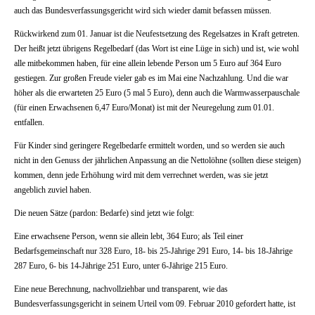
auch das Bundesverfassungsgericht wird sich wieder damit befassen müssen.
Rückwirkend zum 01. Januar ist die Neufestsetzung des Regelsatzes in Kraft getreten.
Der heißt jetzt übrigens Regelbedarf (das Wort ist eine Lüge in sich) und ist, wie wohl
alle mitbekommen haben, für eine allein lebende Person um 5 Euro auf 364 Euro
gestiegen. Zur großen Freude vieler gab es im Mai eine Nachzahlung. Und die war
höher als die erwarteten 25 Euro (5 mal 5 Euro), denn auch die Warmwasserpauschale
(für einen Erwachsenen 6,47 Euro/Monat) ist mit der Neuregelung zum 01.01.
entfallen.
Für Kinder sind geringere Regelbedarfe ermittelt worden, und so werden sie auch
nicht in den Genuss der jährlichen Anpassung an die Nettolöhne (sollten diese steigen)
kommen, denn jede Erhöhung wird mit dem verrechnet werden, was sie jetzt
angeblich zuviel haben.
Die neuen Sätze (pardon: Bedarfe) sind jetzt wie folgt:
Eine erwachsene Person, wenn sie allein lebt, 364 Euro; als Teil einer
Bedarfsgemeinschaft nur 328 Euro, 18- bis 25-Jährige 291 Euro, 14- bis 18-Jährige
287 Euro, 6- bis 14-Jährige 251 Euro, unter 6-Jährige 215 Euro.
Eine neue Berechnung, nachvollziehbar und transparent, wie das
Bundesverfassungsgericht in seinem Urteil vom 09. Februar 2010 gefordert hatte, ist