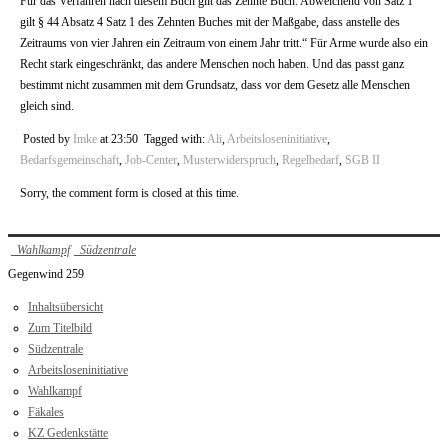
Für das Verfahren nach diesem Buch gilt das Zehnte Buch. Abweichend von Satz 1
gilt § 44 Absatz 4 Satz 1 des Zehnten Buches mit der Maßgabe, dass anstelle des
Zeitraums von vier Jahren ein Zeitraum von einem Jahr tritt.“ Für Arme wurde also ein
Recht stark eingeschränkt, das andere Menschen noch haben. Und das passt ganz
bestimmt nicht zusammen mit dem Grundsatz, dass vor dem Gesetz alle Menschen
gleich sind.
Posted by
Imke
at 23:50
Tagged with:
Ali
,
Arbeitsloseninitiative
,
Bedarfsgemeinschaft
,
Job-Center
,
Musterwiderspruch
,
Regelbedarf
,
SGB II
Sorry, the comment form is closed at this time.
Wahlkampf
Südzentrale
Gegenwind 259
Inhaltsübersicht
Zum Titelbild
Südzentrale
Arbeitsloseninitiative
Wahlkampf
Fäkales
KZ Gedenkstätte