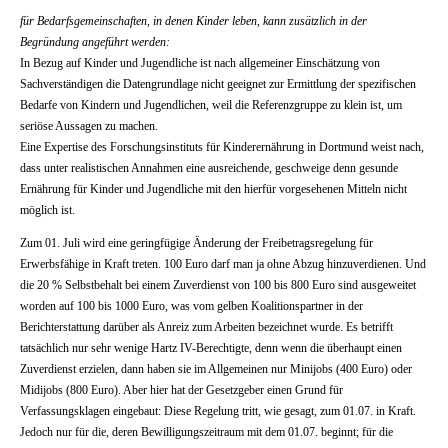
für Bedarfsgemeinschaften, in denen Kinder leben, kann zusätzlich in der
Begründung angeführt werden:
In Bezug auf Kinder und Jugendliche ist nach allgemeiner Einschätzung von
Sachverständigen die Datengrundlage nicht geeignet zur Ermittlung der spezifischen
Bedarfe von Kindern und Jugendlichen, weil die Referenzgruppe zu klein ist, um
seriöse Aussagen zu machen.
Eine Expertise des Forschungsinstituts für Kinderernährung in Dortmund weist nach,
dass unter realistischen Annahmen eine ausreichende, geschweige denn gesunde
Ernährung für Kinder und Jugendliche mit den hierfür vorgesehenen Mitteln nicht
möglich ist.
Zum 01. Juli wird eine geringfügige Änderung der Freibetragsregelung für
Erwerbsfähige in Kraft treten. 100 Euro darf man ja ohne Abzug hinzuverdienen. Und
die 20 % Selbstbehalt bei einem Zuverdienst von 100 bis 800 Euro sind ausgeweitet
worden auf 100 bis 1000 Euro, was vom gelben Koalitionspartner in der
Berichterstattung darüber als Anreiz zum Arbeiten bezeichnet wurde. Es betrifft
tatsächlich nur sehr wenige Hartz IV-Berechtigte, denn wenn die überhaupt einen
Zuverdienst erzielen, dann haben sie im Allgemeinen nur Minijobs (400 Euro) oder
Midijobs (800 Euro). Aber hier hat der Gesetzgeber einen Grund für
Verfassungsklagen eingebaut: Diese Regelung tritt, wie gesagt, zum 01.07. in Kraft.
Jedoch nur für die, deren Bewilligungszeitraum mit dem 01.07. beginnt; für die