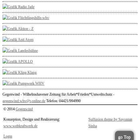
Gegenwind - Wilhelmshavener Zeitung für Arbeit*Frieden*Umweltschutz -
gegenwind.whv@t-online.de
Telefon: 04421/994990
© 2014
Gegenwind
Konzeption, Design und Realisierung:
Suffusion theme by Sayontan
www.webkraftwerk.de
Sinha
Login
go Top