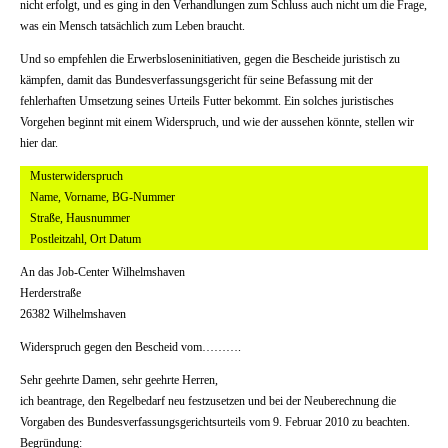
nicht erfolgt, und es ging in den Verhandlungen zum Schluss auch nicht um die Frage,
was ein Mensch tatsächlich zum Leben braucht.
Und so empfehlen die Erwerbsloseninitiativen, gegen die Bescheide juristisch zu
kämpfen, damit das Bundesverfassungsgericht für seine Befassung mit der
fehlerhaften Umsetzung seines Urteils Futter bekommt. Ein solches juristisches
Vorgehen beginnt mit einem Widerspruch, und wie der aussehen könnte, stellen wir
hier dar.
Musterwiderspruch
Name, Vorname, BG-Nummer
Straße, Hausnummer
Postleitzahl, Ort Datum
An das Job-Center Wilhelmshaven
Herderstraße
26382 Wilhelmshaven
Widerspruch gegen den Bescheid vom……….
Sehr geehrte Damen, sehr geehrte Herren,
ich beantrage, den Regelbedarf neu festzusetzen und bei der Neuberechnung die
Vorgaben des Bundesverfassungsgerichtsurteils vom 9. Februar 2010 zu beachten.
Begründung: