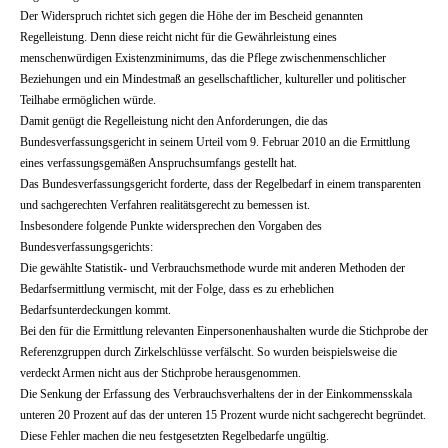
Der Widerspruch richtet sich gegen die Höhe der im Bescheid genannten
Regelleistung. Denn diese reicht nicht für die Gewährleistung eines
menschenwürdigen Existenzminimums, das die Pflege zwischenmenschlicher
Beziehungen und ein Mindestmaß an gesellschaftlicher, kultureller und politischer
Teilhabe ermöglichen würde.
Damit genügt die Regelleistung nicht den Anforderungen, die das
Bundesverfassungsgericht in seinem Urteil vom 9. Februar 2010 an die Ermittlung
eines verfassungsgemäßen Anspruchsumfangs gestellt hat.
Das Bundesverfassungsgericht forderte, dass der Regelbedarf in einem transparenten
und sachgerechten Verfahren realitätsgerecht zu bemessen ist.
Insbesondere folgende Punkte widersprechen den Vorgaben des
Bundesverfassungsgerichts:
Die gewählte Statistik- und Verbrauchsmethode wurde mit anderen Methoden der
Bedarfsermittlung vermischt, mit der Folge, dass es zu erheblichen
Bedarfsunterdeckungen kommt.
Bei den für die Ermittlung relevanten Einpersonenhaushalten wurde die Stichprobe der
Referenzgruppen durch Zirkelschlüsse verfälscht. So wurden beispielsweise die
verdeckt Armen nicht aus der Stichprobe herausgenommen.
Die Senkung der Erfassung des Verbrauchsverhaltens der in der Einkommensskala
unteren 20 Prozent auf das der unteren 15 Prozent wurde nicht sachgerecht begründet.
Diese Fehler machen die neu festgesetzten Regelbedarfe ungültig.