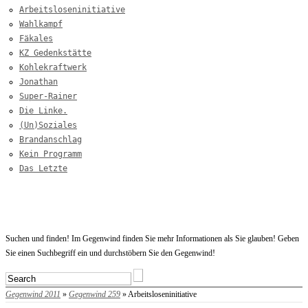
Arbeitsloseninitiative
Wahlkampf
Fäkales
KZ Gedenkstätte
Kohlekraftwerk
Jonathan
Super-Rainer
Die Linke.
(Un)Soziales
Brandanschlag
Kein Programm
Das Letzte
Startseite
Suchen und finden! Im Gegenwind finden Sie mehr Informationen als Sie glauben! Geben
Sie einen Suchbegriff ein und durchstöbern Sie den Gegenwind!
Gegenwind 2011
»
Gegenwind 259
» Arbeitsloseninitiative