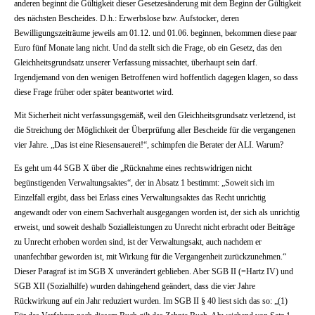
anderen beginnt die Gültigkeit dieser Gesetzesänderung mit dem Beginn der Gültigkeit
des nächsten Bescheides. D.h.: Erwerbslose bzw. Aufstocker, deren
Bewilligungszeiträume jeweils am 01.12. und 01.06. beginnen, bekommen diese paar
Euro fünf Monate lang nicht. Und da stellt sich die Frage, ob ein Gesetz, das den
Gleichheitsgrundsatz unserer Verfassung missachtet, überhaupt sein darf.
Irgendjemand von den wenigen Betroffenen wird hoffentlich dagegen klagen, so dass
diese Frage früher oder später beantwortet wird.
Mit Sicherheit nicht verfassungsgemäß, weil den Gleichheitsgrundsatz verletzend, ist
die Streichung der Möglichkeit der Überprüfung aller Bescheide für die vergangenen
vier Jahre. „Das ist eine Riesensauerei!“, schimpfen die Berater der ALI. Warum?
Es geht um 44 SGB X über die „Rücknahme eines rechtswidrigen nicht
begünstigenden Verwaltungsaktes“, der in Absatz 1 bestimmt: „Soweit sich im
Einzelfall ergibt, dass bei Erlass eines Verwaltungsaktes das Recht unrichtig
angewandt oder von einem Sachverhalt ausgegangen worden ist, der sich als unrichtig
erweist, und soweit deshalb Sozialleistungen zu Unrecht nicht erbracht oder Beiträge
zu Unrecht erhoben worden sind, ist der Verwaltungsakt, auch nachdem er
unanfechtbar geworden ist, mit Wirkung für die Vergangenheit zurückzunehmen.“
Dieser Paragraf ist im SGB X unverändert geblieben. Aber SGB II (=Hartz IV) und
SGB XII (Sozialhilfe) wurden dahingehend geändert, dass die vier Jahre
Rückwirkung auf ein Jahr reduziert wurden. Im SGB II § 40 liest sich das so: „(1)