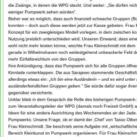
die Zwänge, in denen die WPG steckt. Und weiter: „Sie dürfen nich
weniger Pumpwerk sehen würden“.
Bisher war es möglich, dass auch finanziell schwache Gruppen (Bü
konnten – doch auch diese werden jetzt zur Kasse gebeten. Frau K
Konzept für ein zweigleisiges Modell vorlegen, in dem zwischen k
Nutzung preislich unterschieden wird. Unseren Einwand, dass eine
wohl nicht mehr leisten könne, wischte Frau Kleinschmidt mit dem
gerade in Wilhelmshaven noch weitestgehend unbeackerte Feld de
mehr Einfallsreichtum von den Gruppen.
Ihre Ankündigung, dass das Pumpwerk sich für alle Gruppen öffnen
Kinnlade runterklappen. Die aus Sarajewo stammende Geschäftsf
allerdings etwas ein:
„Ich bin eine Ausländerin – und es wird unter
ausländerfeindlichen Gruppen geben.“
Sie würde dafür sogar ihren 
gegenüber versicherte.
Unklar blieb in dem Gespräch die Rolle des bisherigen Pumpwerk
zum Veranstaltungsleiter der WPG (damals noch Freizeit GmbH) au
Ideen für eine andere Ausrichtung des Wochenendes an der Jade. Je
Pumpwerks. Unsere Frage, ob er damit der ‚Chef‘ von Tasso Olbert
Frau Kleinschmidt. Sie beschrieb seine Aufgabe mit „wirtschaftlic
Bereich Kleinkunst im Pumpwerk organisieren. Für Frau Kleinschmid