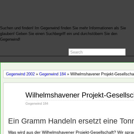
Startseite
Suchen und finden! Im Gegenwind finden Sie mehr Informationen als Sie
glauben! Geben Sie einen Suchbegriff ein und durchstöbern Sie den
Gegenwind!
Gegenwind 2002
»
Gegenwind 184
» Wilhelmshavener Projekt-Gesellscha
Okt.
Wilhelmshavener Projekt-Gesellsc
30
2002
Gegenwind 184
Ein Gramm Handeln ersetzt eine Ton
Was wird aus der Wilhelmshavener Projekt-Gesellschaft? Wir spra