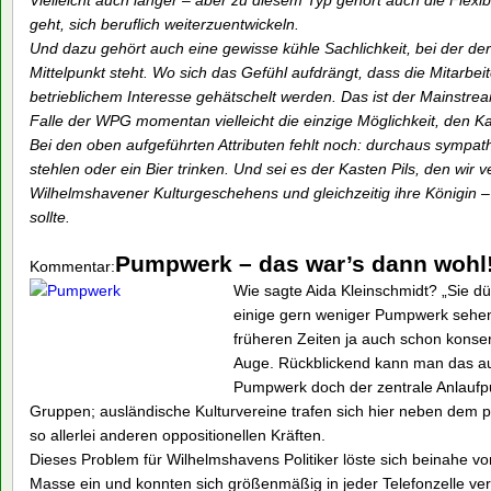
Vielleicht auch länger – aber zu diesem Typ gehört auch die Flex
geht, sich beruflich weiterzuentwickeln.
Und dazu gehört auch eine gewisse kühle Sachlichkeit, bei der der 
Mittelpunkt steht. Wo sich das Gefühl aufdrängt, dass die Mitarbe
betrieblichem Interesse gehätschelt werden. Das ist der Mainstr
Falle der WPG momentan vielleicht die einzige Möglichkeit, den K
Bei den oben aufgeführten Attributen fehlt noch: durchaus sympat
stehlen oder ein Bier trinken. Und sei es der Kasten Pils, den wir ve
Wilhelmshavener Kulturgeschehens und gleichzeitig ihre Königin –
sollte.
Pumpwerk – das war’s dann wohl
Kommentar:
Wie sagte Aida Kleinschmidt? „Sie dü
einige gern weniger Pumpwerk sehe
früheren Zeiten ja auch schon konse
Auge. Rückblickend kann man das aus
Pumpwerk doch der zentrale Anlaufpun
Gruppen; ausländische Kulturvereine trafen sich hier neben dem
so allerlei anderen oppositionellen Kräften.
Dieses Problem für Wilhelmshavens Politiker löste sich beinahe 
Masse ein und konnten sich größenmäßig in jeder Telefonzelle v