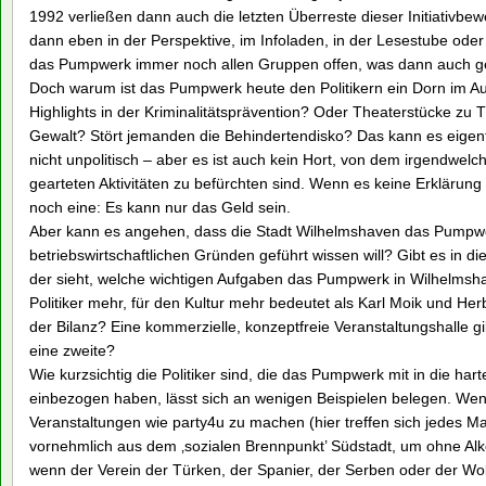
1992 verließen dann auch die letzten Überreste dieser Initiativ
dann eben in der Perspektive, im Infoladen, in der Lesestube oder
das Pumpwerk immer noch allen Gruppen offen, was dann auch g
Doch warum ist das Pumpwerk heute den Politikern ein Dorn im A
Highlights in der Kriminalitätsprävention? Oder Theaterstücke z
Gewalt? Stört jemanden die Behindertendisko? Das kann es eigentl
nicht unpolitisch – aber es ist auch kein Hort, von dem irgendwel
gearteten Aktivitäten zu befürchten sind. Wenn es keine Erklärun
noch eine: Es kann nur das Geld sein.
Aber kann es angehen, dass die Stadt Wilhelmshaven das Pumpwe
betriebswirtschaftlichen Gründen geführt wissen will? Gibt es in di
der sieht, welche wichtigen Aufgaben das Pumpwerk in Wilhelmsh
Politiker mehr, für den Kultur mehr bedeutet als Karl Moik und H
der Bilanz? Eine kommerzielle, konzeptfreie Veranstaltungshalle gib
eine zweite?
Wie kurzsichtig die Politiker sind, die das Pumpwerk mit in die ha
einbezogen haben, lässt sich an wenigen Beispielen belegen. Wenn
Veranstaltungen wie party4u zu machen (hier treffen sich jedes M
vornehmlich aus dem ‚sozialen Brennpunkt’ Südstadt, um ohne Alko
wenn der Verein der Türken, der Spanier, der Serben oder der W