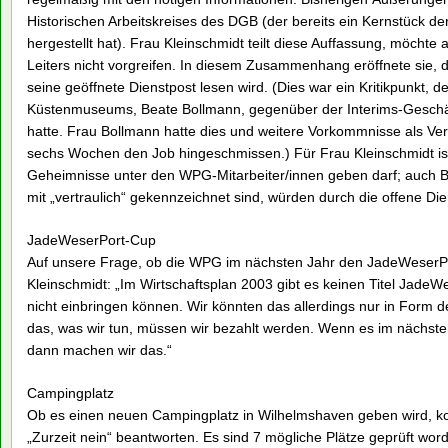
Historischen Arbeitskreises des DGB (der bereits ein Kernstück der
hergestellt hat). Frau Kleinschmidt teilt diese Auffassung, möch
Leiters nicht vorgreifen. In diesem Zusammenhang eröffnete sie,
seine geöffnete Dienstpost lesen wird. (Dies war ein Kritikpunkt, 
Küstenmuseums, Beate Bollmann, gegenüber der Interims-Geschäf
hatte. Frau Bollmann hatte dies und weitere Vorkommnisse als V
sechs Wochen den Job hingeschmissen.) Für Frau Kleinschmidt ist 
Geheimnisse unter den WPG-Mitarbeiter/innen geben darf; auch Bri
mit „vertraulich“ gekennzeichnet sind, würden durch die offene Di
JadeWeserPort-Cup
Auf unsere Frage, ob die WPG im nächsten Jahr den JadeWeserPor
Kleinschmidt: „Im Wirtschaftsplan 2003 gibt es keinen Titel JadeW
nicht einbringen können. Wir könnten das allerdings nur in Form d
das, was wir tun, müssen wir bezahlt werden. Wenn es im nächsten
dann machen wir das.“
Campingplatz
Ob es einen neuen Campingplatz in Wilhelmshaven geben wird, ko
„Zurzeit nein“ beantworten. Es sind 7 mögliche Plätze geprüft word