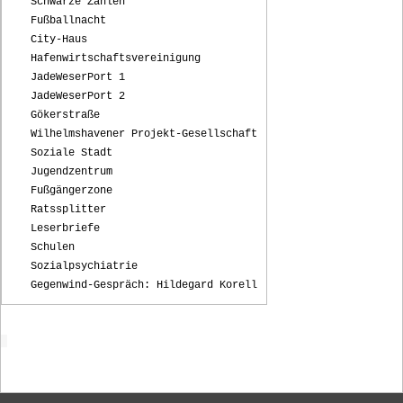
Schwarze Zahlen
Fußballnacht
City-Haus
Hafenwirtschaftsvereinigung
JadeWeserPort 1
JadeWeserPort 2
Gökerstraße
Wilhelmshavener Projekt-Gesellschaft
Soziale Stadt
Jugendzentrum
Fußgängerzone
Ratssplitter
Leserbriefe
Schulen
Sozialpsychiatrie
Gegenwind-Gespräch: Hildegard Korell