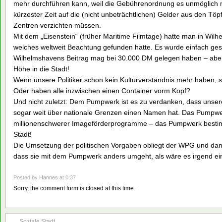
mehr durchführen kann, weil die Gebührenordnung es unmöglich 
kürzester Zeit auf die (nicht unbeträchtlichen) Gelder aus den Töp
Zentren verzichten müssen.
Mit dem „Eisenstein“ (früher Maritime Filmtage) hatte man in Wilhel
welches weltweit Beachtung gefunden hatte. Es wurde einfach ge
Wilhelmshavens Beitrag mag bei 30.000 DM gelegen haben – aber 
Höhe in die Stadt!
Wenn unsere Politiker schon kein Kulturverständnis mehr haben, 
Oder haben alle inzwischen einen Container vorm Kopf?
Und nicht zuletzt: Dem Pumpwerk ist es zu verdanken, dass unsere
sogar weit über nationale Grenzen einen Namen hat. Das Pumpwer
millionenschwerer Imageförderprogramme – das Pumpwerk bestimm
Stadt!
Die Umsetzung der politischen Vorgaben obliegt der WPG und damit
dass sie mit dem Pumpwerk anders umgeht, als wäre es irgend ein 
Posted by
Hannes
at 0:37
Sorry, the comment form is closed at this time.
Soziale Stadt