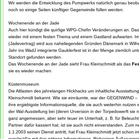
Wir werden die Entwicklung des Pumpwerks natürlich genau beobac
noch so einige Seiten künftiger Gegenwinde füllen werden.
Wochenende an der Jade
Auch hier kündigt die quirlige WPG-Chefin Veränderungen an. D
wieder mit einem festen Thema und einem Gastland aufwarten. I
(Jadevertrag) wird aus naheliegenden Gründen Dänemark in Wilh
Jahr ins WadJ integrierte Gauklerfest ist in der Menge ziemlich un
Standort gefunden werden.
Das Wochenende an der Jade sieht Frau Kleinschmidt als das
Fes
sie es wieder machen.
Küstenmuseum
Die Altlasten des jahrelangen Hickhacks um inhaltliche Ausstattu
Kleinschmidt bekannt. Wie sie einräumte, war der GEGENWIND – 
ihre ergiebigste Informationsquelle, die sie auch weiterhin nutzen wi
der Wal-Ausstellung bei (deren Urversion in der Torpedowerft sie n
ganz angemessen, aber sehr teuer im Unterhalt, z. B. für Beleuch
Partner dafür kassiert hat, ist sie auch nicht einverstanden. Zu
1.1.2003 seinen Dienst antritt, hat Frau Kleinschmidt jetzt schon i
regelmäßig mit den nötigen Informationen. Bisherigen Äußerungen 