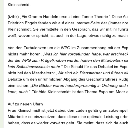
Kleinschmidt
(iz/hk) „Ein Gramm Handeln ersetzt eine Tonne Theorie.“ Diese 
Friedrich Engels fanden wir auf einer Internet-Seite der (immer 
Kleinschmidt. Sie vermittelte in den Gespräch, das wir mit ihr füh
weiß, wovon er spricht, ist auch in der Lage, etwas richtig zu mach
Von den Turbulenzen um die WPG im Zusammenhang mit der Expo
nichts mehr hören.
„Was ich hier vorgefunden habe, war erschrecken
der die WPG zum Prügelknaben wurde, hatten den Mitarbeitern ein
kein Selbstbewusstsein mehr.“
Die Schuld für das Debakel im Expo
nicht bei den Mitarbeitern:
„Wir sind ein Dienstleister und führen d
Debatte um den unrühmlichen Abgang des Geschäftsführers Rüdig
einmischen.
„Die Bücher waren hundertprozentig in Ordnung und se
kann, auch.“
Für Aida Kleinschmidt ist das Thema Expo am Meer 
Auf zu neuen Ufern
Frau Kleinschmidt ist jetzt dabei, den Laden gehörig umzukrempeln
Mitarbeiter so einzusetzen, dass diese eine optimale Leistung erb
haben, dass es wieder vorwärts geht. Sie meint, dass sich da auch