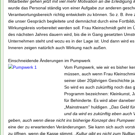
Mitarbeiter gehen jetzt mit viel mehr Motivation an die Erledigung 
wurde das Personal ständig von einer Aufgabe zur anderen gesch
Verantwortungsbereich richtig entwickeln zu können. So z. B. ihre
die unser Gespräch begleitete und demnächst durch eine Fortbild
Wirkungskreis vorbereitet werden soll. Frau Kleinschmidt geht im
des nächsten Jahres dauern wird, bis die in Gang gesetzten Umstru
Unternehmen steht und wozu es in der Lage ist. Und dann wird es
Inneren zeigen natürlich auch Wirkung nach außen.
Einschneidende Änderungen im Pumpwerk
Vom Pumpwerk, wie wir es bisher ke
müssen, auch wenn Frau Kleinschmidt
seiner über 20jährigen Geschichte 
So wird es auch zukünftig noch das 
Programm bezeichnen: Kleinkunst, Jaz
für Behinderte. Es wird aber danebe
„Mainstream“ huldigen.
„Das Geld fü
und da wird es zukünftig eben auch 
geben, auch wenn diese nicht ins bisherige Konzept des Pumpwer
eine der zu erwartenden Veränderungen. Sie kann sich auch vorste
zu öffnen, wenn die Kasse stimmt.
„Kultur gibt es nicht zum Nullta