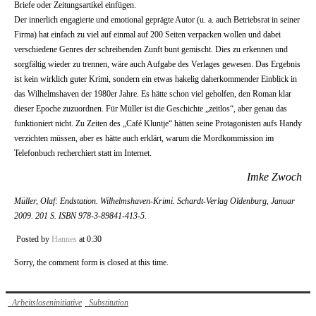
Briefe oder Zeitungsartikel einfügen.
Der innerlich engagierte und emotional geprägte Autor (u. a. auch Betriebsrat in seiner
Firma) hat einfach zu viel auf einmal auf 200 Seiten verpacken wollen und dabei
verschiedene Genres der schreibenden Zunft bunt gemischt. Dies zu erkennen und
sorgfältig wieder zu trennen, wäre auch Aufgabe des Verlages gewesen. Das Ergebnis
ist kein wirklich guter Krimi, sondern ein etwas hakelig daherkommender Einblick in
das Wilhelmshaven der 1980er Jahre. Es hätte schon viel geholfen, den Roman klar
dieser Epoche zuzuordnen. Für Müller ist die Geschichte „zeitlos“, aber genau das
funktioniert nicht. Zu Zeiten des „Café Kluntje“ hätten seine Protagonisten aufs Handy
verzichten müssen, aber es hätte auch erklärt, warum die Mordkommission im
Telefonbuch recherchiert statt im Internet.
Imke Zwoch
Müller, Olaf: Endstation. Wilhelmshaven-Krimi. Schardt-Verlag Oldenburg, Januar
2009. 201 S. ISBN 978-3-89841-413-5.
Posted by
Hannes
at 0:30
Sorry, the comment form is closed at this time.
Arbeitsloseninitiative
Substitution