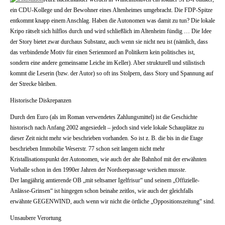
ein CDU-Kollege und der Bewohner eines Altenheimes umgebracht. Die FDP-Spitze
entkommt knapp einem Anschlag. Haben die Autonomen was damit zu tun? Die lokale
Kripo rätselt sich hilflos durch und wird schließlich im Altenheim fündig … Die Idee
der Story bietet zwar durchaus Substanz, auch wenn sie nicht neu ist (nämlich, dass
das verbindende Motiv für einen Serienmord an Politikern kein politisches ist,
sondern eine andere gemeinsame Leiche im Keller). Aber strukturell und stilistisch
kommt die Leserin (bzw. der Autor) so oft ins Stolpern, dass Story und Spannung auf
der Strecke bleiben.
Historische Diskrepanzen
Durch den Euro (als im Roman verwendetes Zahlungsmittel) ist die Geschichte
historisch nach Anfang 2002 angesiedelt – jedoch sind viele lokale Schauplätze zu
dieser Zeit nicht mehr wie beschrieben vorhanden. So ist z. B. die bis in die Etage
beschrieben Immobilie Weserstr. 77 schon seit langem nicht mehr
Kristallisationspunkt der Autonomen, wie auch der alte Bahnhof mit der erwähnten
Vorhalle schon in den 1990er Jahren der Nordseepassage weichen musste.
Der langjährig amtierende OB „mit seltsamer Igelfrisur“ und seinem „Offizielle-
Anlässe-Grinsen“ ist hingegen schon beinahe zeitlos, wie auch der gleichfalls
erwähnte GEGENWIND, auch wenn wir nicht die örtliche „Oppositionszeitung“ sind.
Unsaubere Verortung