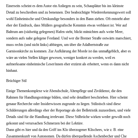
Einerseits scheint es dem Autor ein Anliegen zu sein, Schauplätze bis ins kleinste
Detail zu beschreiben und zu benennen. Der beabsichtigte Wiedererkennungswert soll
wohl Einheimische und Ortskundige besonders in den Bann ziehen. Oft entsteht aber
eher der Eindruck, dass Müllers geografische Kenntnis etwas verblasst ist. Wer auf
Baltrum am (südseitig gelegenen) Hafen steht, blickt mitnichten aufs weite Meer,
sondern aufs nahe gelegene Festland. Und wer die Bremer Straße ostwärts marschiert,
muss rechts (und nicht links) abbiegen, um über die Adalbertstraße zur
Garnisonkirche zu kommen. Zur Aufklärung der Morde ist das unmaßgeblich, aber es
wäre an vielen Stellen klüger gewesen, weniger konkret zu werden, weil es
aufmerksame einheimische Leser/innen eher erzürnt als erheitert, wenn es dann nicht
hinhaut.
Brüchiger Stil
Einige Themenkomplexe wie Abendschule, Altenpflege und Zivildienst, die den
Rahmen für Handlungsstränge bilden, sind sehr detailliert beschrieben. Hier scheint
genaue Recherche oder Insiderwissen zugrunde zu liegen. Stilistisch sind diese
Schilderungen allerdings eher der Reportage als der Belletristik zuzuordnen, und viele
Details sind für die Handlung irrelevant. Diese Stilbrüche wirken weder gewollt noch
gekonnt und verursachen Schmerzen bei der Lektüre.
Dann gibt es hier und da den Griff ins Klo überzogener Klischees, wie z. B. eine
Zusammenkunft von Autonomen. Da dürfen überquellende Aschenbecher und Che