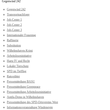
Gegenwind 242
Gegenwind 242
Transportnachfrage
Job-Center 1
Job-Center 2
Job-Center 3
Internationaler Frauentag
Raffinerie
Substitution
Wilhelmshaven-Krimi
Arbeitsloseninitiative
Hartz IV und Recht
Lokaler Tierschutz
SPD im Tiefflug
Ratssplitter
Pressemitteilung BASU
Pressemitteilung Greenpeace
Pressemitteilung Arbeitsloseninitiative
Antifa-Demo in Wilhelmshaven
Pressemitteilung des SPD-Ortsvereins West
Informationsveranstaltung Windenergie