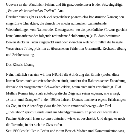
Guevara an der Wand nicht fehlen, und für ganz doofe Leser ist der Satz eingefügt:
„Es war ein konspiratives Treffen“
. Aua!
Darüber hinaus gibt es noch viel Ärgerliches: phantasielos konstruierte Namen; neu
eingeführte Charaktere, die danach nie wieder auftauchen; zermürbende
Wiederholungen von Namen oder Dienstgraden, wo das persönliche Fürwort gereicht
hätte; kurz aufeinander folgende redundante Schilderungen (z. B. dass bestimmte
Beweisstücke in Tüten eingepackt sind oder zwischen welchen Straßen die besagte
Weserstraße 77 liegt) bis hin zu übersehenen Fehlern in Grammatik, Rechtschreibung
und Zeichensetzung.
Des Rätsels Lösung
Nein, natürlich verraten wir hier NICHT die Auflösung des Krimis (wobei diese
letzten Seiten noch am erfrischendsten sind), sondern den Rahmen seiner Entstehung,
der viele der vorgenannten Schwächen erklärt, wenn auch nicht entschuldigt. Olaf
Müllers Roman trägt stark autobiografische Züge aus seiner eigenen, wie er sagt,
„Sturm- und Drangzeit“ in den 1980er Jahren. Damals machte er eigene Erfahrungen
als Zivi, in der Altenpflege (was ihn bis heute emotional bewegt – der Titel
„Endstation“ spricht Bände) und am Abendgymnasium. In jener Zeit wurde das
Pauline-Ahlsdorff-Haus so umstrukturiert, wie er es beschreibt. Und da gab es noch
die Teestube, in der sich die Zivis trafen.
Seit 1990 lebt Müller in Berlin und ist im Bereich Medien und Kommunikation tätig.