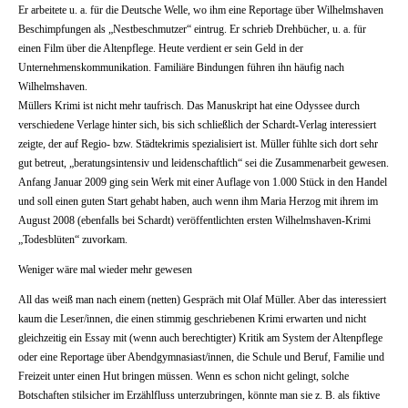
Er arbeitete u. a. für die Deutsche Welle, wo ihm eine Reportage über Wilhelmshaven
Beschimpfungen als „Nestbeschmutzer“ eintrug. Er schrieb Drehbücher, u. a. für
einen Film über die Altenpflege. Heute verdient er sein Geld in der
Unternehmenskommunikation. Familiäre Bindungen führen ihn häufig nach
Wilhelmshaven.
Müllers Krimi ist nicht mehr taufrisch. Das Manuskript hat eine Odyssee durch
verschiedene Verlage hinter sich, bis sich schließlich der Schardt-Verlag interessiert
zeigte, der auf Regio- bzw. Städtekrimis spezialisiert ist. Müller fühlte sich dort sehr
gut betreut, „beratungsintensiv und leidenschaftlich“ sei die Zusammenarbeit gewesen.
Anfang Januar 2009 ging sein Werk mit einer Auflage von 1.000 Stück in den Handel
und soll einen guten Start gehabt haben, auch wenn ihm Maria Herzog mit ihrem im
August 2008 (ebenfalls bei Schardt) veröffentlichten ersten Wilhelmshaven-Krimi
„Todesblüten“ zuvorkam.
Weniger wäre mal wieder mehr gewesen
All das weiß man nach einem (netten) Gespräch mit Olaf Müller. Aber das interessiert
kaum die Leser/innen, die einen stimmig geschriebenen Krimi erwarten und nicht
gleichzeitig ein Essay mit (wenn auch berechtigter) Kritik am System der Altenpflege
oder eine Reportage über Abendgymnasiast/innen, die Schule und Beruf, Familie und
Freizeit unter einen Hut bringen müssen. Wenn es schon nicht gelingt, solche
Botschaften stilsicher im Erzählfluss unterzubringen, könnte man sie z. B. als fiktive