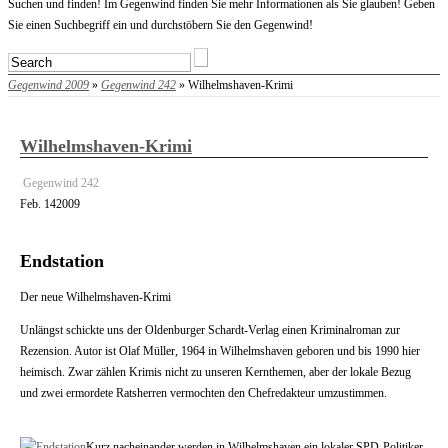
Startseite
Suchen und finden! Im Gegenwind finden Sie mehr Informationen als Sie glauben! Geben
Sie einen Suchbegriff ein und durchstöbern Sie den Gegenwind!
Gegenwind 2009
»
Gegenwind 242
» Wilhelmshaven-Krimi
Wilhelmshaven-Krimi
Gegenwind 242
Feb.
14
2009
Endstation
Der neue Wilhelmshaven-Krimi
Unlängst schickte uns der Oldenburger Schardt-Verlag einen Kriminalroman zur
Rezension. Autor ist Olaf Müller, 1964 in Wilhelmshaven geboren und bis 1990 hier
heimisch. Zwar zählen Krimis nicht zu unseren Kernthemen, aber der lokale Bezug
und zwei ermordete Ratsherren vermochten den Chefredakteur umzustimmen.
Kurz nacheinander werden in Wilhelmshaven ein lokaler SPD-Politiker,