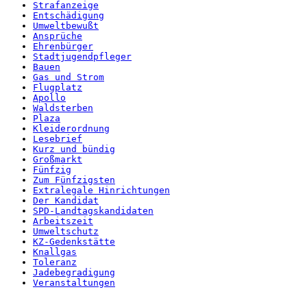
Strafanzeige
Entschädigung
Umweltbewußt
Ansprüche
Ehrenbürger
Stadtjugendpfleger
Bauen
Gas und Strom
Flugplatz
Apollo
Waldsterben
Plaza
Kleiderordnung
Lesebrief
Kurz und bündig
Großmarkt
Fünfzig
Zum Fünfzigsten
Extralegale Hinrichtungen
Der Kandidat
SPD-Landtagskandidaten
Arbeitszeit
Umweltschutz
KZ-Gedenkstätte
Knallgas
Toleranz
Jadebegradigung
Veranstaltungen