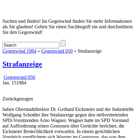
Startseite
Suchen und finden! Im Gegenwind finden Sie mehr Informationen
als Sie glauben! Geben Sie einen Suchbegriff ein und durchstöbern
Sie den Gegenwind!
Gegenwind 1984
»
Gegenwind 050
» Strafanzeige
Strafanzeige
Gegenwind 050
Jan.
15
1984
Zurückgezogen
haben Oberstadtdirektor Dr. Gerhard Eickmeier und der Industrielle
Wolfgang Schottler ihre Strafanzeige gegen den stellvertretenden
SPD-Vorsitzenden Arno Wagner. Wagner hatte im SPD Vorstand
auf Aufforderung seiner Genossen über Gerüchte berichtet, die
Eickmeier Bestechlichkeit vorwarfen. In einem gerichtlichen
Vergleich verpflichtete sich Wagner im Gegenzug, das von ihm