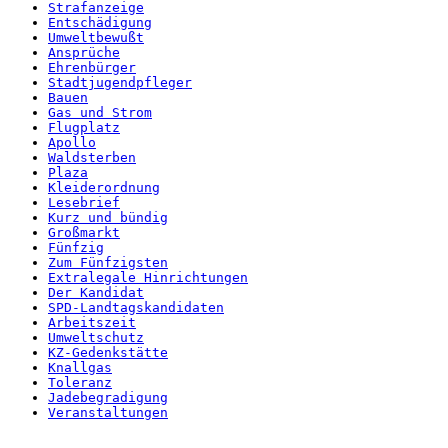
Strafanzeige
Entschädigung
Umweltbewußt
Ansprüche
Ehrenbürger
Stadtjugendpfleger
Bauen
Gas und Strom
Flugplatz
Apollo
Waldsterben
Plaza
Kleiderordnung
Lesebrief
Kurz und bündig
Großmarkt
Fünfzig
Zum Fünfzigsten
Extralegale Hinrichtungen
Der Kandidat
SPD-Landtagskandidaten
Arbeitszeit
Umweltschutz
KZ-Gedenkstätte
Knallgas
Toleranz
Jadebegradigung
Veranstaltungen