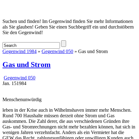
Startseite
Suchen und finden! Im Gegenwind finden Sie mehr Informationen
als Sie glauben! Geben Sie einen Suchbegriff ein und durchstöbern
Sie den Gegenwind!
Gegenwind 1984
»
Gegenwind 050
» Gas und Strom
Gas und Strom
Gegenwind 050
Jan.
15
1984
Menschenunwürdig
leben in der Krise auch in Wilhelmshaven immer mehr Menschen.
Rund 700 Haushalte müssen derzeit ohne Strom und Gas
auskommen. Die Zahl derer, die aus verschiedenen Gründen ihre
Gas- und Stromrechnungen nicht mehr bezahlen können, hat sich in
wenigen Jahren verzehnfacht. Anders als ein Vermieter hat die
GEW das Recht, zahlungsunfähigen oder unwilligen Kunden auch