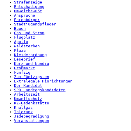
Strafanzeige
Entschädigung
Umweltbewußt
Ansprüche
Ehrenbürger
Stadtjugendpfleger
Bauen
Gas und Strom
Flugplatz
Apollo
Waldsterben
Plaza
Kleiderordnung
Lesebrief
Kurz und bündig
Großmarkt
Fünfzig
Zum Fünfzigsten
Extralegale Hinrichtungen
Der Kandidat
SPD-Landtagskandidaten
Arbeitszeit
Umweltschutz
KZ-Gedenkstätte
Knallgas
Toleranz
Jadebegradigung
Veranstaltungen