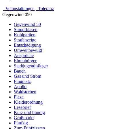
Veranstaltungen
Toleranz
Gegenwind 050
Gegenwind 50
Sumpfblasen
Kohlpartien
Strafanzeige
Entschädigung
Umweltbewußt
Ansprüche
Ehrenbürger
Stadtjugendpfleger
Bauen
Gas und Strom
Flugplatz
Apollo
Waldsterben
Plaza
Kleiderordnung
Lesebrief
Kurz und bündig
Großmarkt
Fünfzig
Zum Fünfzigsten