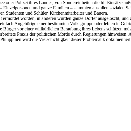
mee oder Polizei ihres Landes, von Sondereinheiten die für Einsätze au
Einzelpersonen und ganze Familien – stammten aus allen sozialen Sch
hrer, Studenten und Schüler, Kirchenmitarbeiter und Bauern.
ichkeit ermordet worden, in anderen wurden ganze Dörfer ausgelöscht, u
e einfach Angehörige einer bestimmten Volksgruppe oder lebten in Gebi
e Bürger vor einer willkürlichen Beraubung ihres Lebens schützen müs
verbreitete Praxis der politischen Morde durch Regierungen hinweisen
hilippinen wird die Vielschichtigkeit dieser Problematik dokumentiert