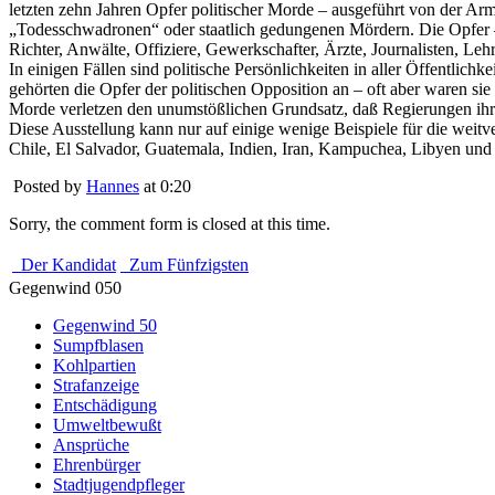
letzten zehn Jahren Opfer politischer Morde – ausgeführt von der Ar
„Todesschwadronen“ oder staatlich gedungenen Mördern. Die Opfer – 
Richter, Anwälte, Offiziere, Gewerkschafter, Ärzte, Journalisten, Le
In einigen Fällen sind politische Persönlichkeiten in aller Öffentl
gehörten die Opfer der politischen Opposition an – oft aber waren si
Morde verletzen den unumstößlichen Grundsatz, daß Regierungen ihr
Diese Ausstellung kann nur auf einige wenige Beispiele für die weit
Chile, El Salvador, Guatemala, Indien, Iran, Kampuchea, Libyen und P
Posted by
Hannes
at 0:20
Sorry, the comment form is closed at this time.
Der Kandidat
Zum Fünfzigsten
Gegenwind 050
Gegenwind 50
Sumpfblasen
Kohlpartien
Strafanzeige
Entschädigung
Umweltbewußt
Ansprüche
Ehrenbürger
Stadtjugendpfleger