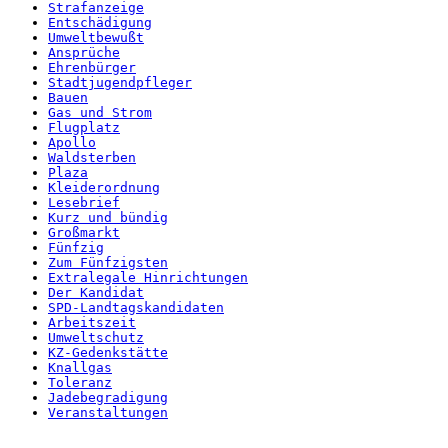
Strafanzeige
Entschädigung
Umweltbewußt
Ansprüche
Ehrenbürger
Stadtjugendpfleger
Bauen
Gas und Strom
Flugplatz
Apollo
Waldsterben
Plaza
Kleiderordnung
Lesebrief
Kurz und bündig
Großmarkt
Fünfzig
Zum Fünfzigsten
Extralegale Hinrichtungen
Der Kandidat
SPD-Landtagskandidaten
Arbeitszeit
Umweltschutz
KZ-Gedenkstätte
Knallgas
Toleranz
Jadebegradigung
Veranstaltungen