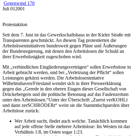
Gegenwind 170
Juli
01
2001
Protestaktion
Seit dem 7. Juni ist das Gewerkschaftshaus in der Kieler Straße mit
Transparenten geschmückt. An diesem Tag protestierten die
Arbeitsloseninitiativen bundesweit gegen Pläne und Äußerungen
der Bundesregierung, mit denen den Arbeitslosen die Schuld an
ihrer Erwerbslosigkeit zugeschoben wird.
Mit „verbindlichen Eingliederungsverträgen“ sollen Erwerbslose in
Arbeit gebracht werden, und bei „Verletzung der Pflicht“ sollen
Leistungen gekürzt werden. Die Arbeitslosenintiative
Wilhelmshaven/Friesland wendet sich in ihrer Presseerklärung
gegen das „Gerede in den oberen Etagen dieser Gesellschaft von
Drückebergern und die politische Betonung auf das Faulenzertum
unter den Arbeitslosen.“Unter der Überschrift „Zuerst verKOHLt
und dann zerSCHRÖDERt“ weist sie die Stammtischparolen über
Arbeitslose zurück:
Wer Arbeit sucht, findet auch welche. Tatsächlich kommen
auf jede offene Stelle mehrere Arbeitslose: Im Westen ist das
Verhältnis 1:8, im Osten sogar 1:23.