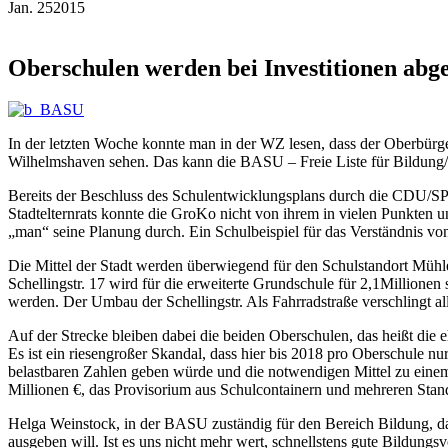
Jan.
25
2015
Oberschulen werden bei Investitionen abg
In der letzten Woche konnte man in der WZ lesen, dass der Oberbürge
Wilhelmshaven sehen. Das kann die BASU – Freie Liste für Bildung/A
Bereits der Beschluss des Schulentwicklungsplans durch die CDU/SPD
Stadtelternrats konnte die GroKo nicht von ihrem in vielen Punkten 
„man“ seine Planung durch. Ein Schulbeispiel für das Verständnis v
Die Mittel der Stadt werden überwiegend für den Schulstandort M
Schellingstr. 17 wird für die erweiterte Grundschule für 2,1Millionen
werden. Der Umbau der Schellingstr. Als Fahrradstraße verschlingt al
Auf der Strecke bleiben dabei die beiden Oberschulen, das heißt d
Es ist ein riesengroßer Skandal, dass hier bis 2018 pro Oberschule 
belastbaren Zahlen geben würde und die notwendigen Mittel zu einem 
Millionen €, das Provisorium aus Schulcontainern und mehreren Stand
Helga Weinstock, in der BASU zuständig für den Bereich Bildung, da
ausgeben will. Ist es uns nicht mehr wert, schnellstens gute Bildung