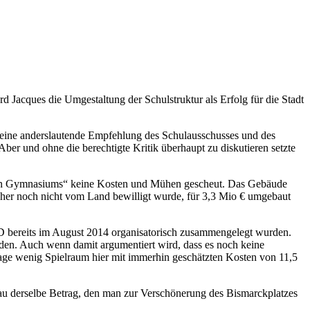
 Jacques die Umgestaltung der Schulstruktur als Erfolg für die Stadt
 eine anderslautende Empfehlung des Schulausschusses und des
er und ohne die berechtigte Kritik überhaupt zu diskutieren setzte
euen Gymnasiums“ keine Kosten und Mühen gescheut. Das Gebäude
 bisher noch nicht vom Land bewilligt wurde, für 3,3 Mio € umgebaut
PD bereits im August 2014 organisatorisch zusammengelegt wurden.
rden. Auch wenn damit argumentiert wird, dass es noch keine
slage wenig Spielraum hier mit immerhin geschätzten Kosten von 11,5
nau derselbe Betrag, den man zur Verschönerung des Bismarckplatzes