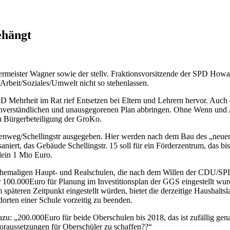
ehängt
rmeister Wagner sowie der stellv. Fraktionsvorsitzende der SPD Howard
rbeit/Soziales/Umwelt nicht so stehenlassen.
 Mehrheit im Rat rief Entsetzen bei Eltern und Lehrern hervor. Auch
unverständlichen und unausgegorenen Plan abbringen. Ohne Wenn und Ab
on Bürgerbeteiligung der GroKo.
ühlenweg/Schellingstr ausgegeben. Hier werden nach dem Bau des „n
 saniert, das Gebäude Schellingstr. 15 soll für ein Förderzentrum, das
lein 1 Mio Euro.
ie ehemaligen Haupt- und Realschulen, die nach dem Willen der CDU/S
nur 100.000Euro für Planung im Investitionsplan der GGS eingestellt wu
späteren Zeitpunkt eingestellt würden, bietet die derzeitige Haushalt
orten einer Schule vorzeitig zu beenden.
zu: „200.000Euro für beide Oberschulen bis 2018, das ist zufällig ge
svoraussetzungen für Oberschüler zu schaffen??“