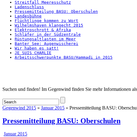
Streitfall Meeresschutz
Ladenschluss
Pressemitteilung BASU: Oberschulen
Landesbühne
Flüchtlinge kommen zu Wort
Wilhelmshaven klangecht 2015
Elektroschrott & Afrika
Schläfer in der Südzentrale
Rüstungsaltlasten im Meer
Banter See: Augenwischerei
Wir haben es satt!
JE SUIS CHARLIE
Arbeitsschwerpunkte BASU/Hammadi in 2015
Startseite
Suchen und finden! Im Gegenwind finden Sie mehr Informationen als
Gegenwind 2015
»
Januar 2015
» Pressemitteilung BASU: Oberschu
Pressemitteilung BASU: Oberschulen
Januar 2015