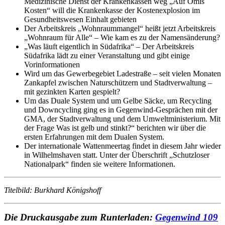
Medizinische Dienst der Krankenkassen weg „Auf Omis
Kosten“ will die Krankenkasse der Kostenexplosion im
Gesundheitswesen Einhalt gebieten
Der Arbeitskreis „Wohnraummangel“ heißt jetzt Arbeitskreis
„Wohnraum für Alle“ – Wie kam es zu der Namensänderung?
„Was läuft eigentlich in Südafrika“ – Der Arbeitskreis
Südafrika lädt zu einer Veranstaltung und gibt einige
Vorinformationen
Wird um das Gewerbegebiet Ladestraße – seit vielen Monaten
Zankapfel zwischen Naturschützern und Stadtverwaltung –
mit gezinkten Karten gespielt?
Um das Duale System und um Gelbe Säcke, um Recycling
und Downcycling ging es in Gegenwind-Gesprächen mit der
GMA, der Stadtverwaltung und dem Umweltministerium. Mit
der Frage Was ist gelb und stinkt?“ berichten wir über die
ersten Erfahrungen mit dem Dualen System.
Der internationale Wattenmeertag findet in diesem Jahr wieder
in Wilhelmshaven statt. Unter der Überschrift „Schutzloser
Nationalpark“ finden sie weitere Informationen.
Titelbild: Burkhard Königshoff
Die Druckausgabe zum Runterladen:
Gegenwind 109