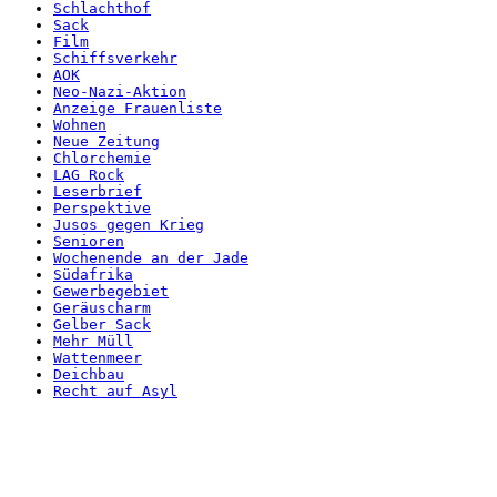
Schlachthof
Sack
Film
Schiffsverkehr
AOK
Neo-Nazi-Aktion
Anzeige Frauenliste
Wohnen
Neue Zeitung
Chlorchemie
LAG Rock
Leserbrief
Perspektive
Jusos gegen Krieg
Senioren
Wochenende an der Jade
Südafrika
Gewerbegebiet
Geräuscharm
Gelber Sack
Mehr Müll
Wattenmeer
Deichbau
Recht auf Asyl