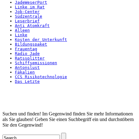
JadeWeserPort
Linke im Rat
Job-Center
Südzentrale
Leserbrief
Anti Atomkraft
Alleen
Linke
Kosten der Unterkunft
Bildungspaket
Frauentag
Radio Jade
Ratssplitter
Schiffsemissionen
Antonslust
Fäkalien
CCS Risikotechnologie
Das Letzte
Startseite
Suchen und finden! Im Gegenwind finden Sie mehr Informationen
als Sie glauben! Geben Sie einen Suchbegriff ein und durchstöbern
Sie den Gegenwind!