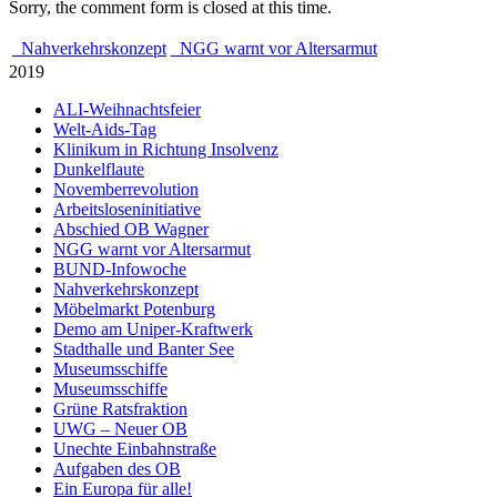
Sorry, the comment form is closed at this time.
Nahverkehrskonzept
NGG warnt vor Altersarmut
2019
ALI-Weihnachtsfeier
Welt-Aids-Tag
Klinikum in Richtung Insolvenz
Dunkelflaute
Novemberrevolution
Arbeitsloseninitiative
Abschied OB Wagner
NGG warnt vor Altersarmut
BUND-Infowoche
Nahverkehrskonzept
Möbelmarkt Potenburg
Demo am Uniper-Kraftwerk
Stadthalle und Banter See
Museumsschiffe
Museumsschiffe
Grüne Ratsfraktion
UWG – Neuer OB
Unechte Einbahnstraße
Aufgaben des OB
Ein Europa für alle!