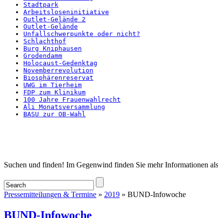
Stadtpark
Arbeitsloseninitiative
Outlet-Gelände 2
Outlet-Gelände
Unfallschwerpunkte oder nicht?
Schlachthof
Burg Kniphausen
Grodendamm
Holocaust-Gedenktag
Novemberrevolution
Biosphärenreservat
UWG im Tierheim
FDP zum Klinikum
100 Jahre Frauenwahlrecht
Ali Monatsversammlung
BASU zur OB-Wahl
Startseite
Suchen und finden! Im Gegenwind finden Sie mehr Informationen als
Pressemitteilungen & Termine
»
2019
» BUND-Infowoche
BUND-Infowoche