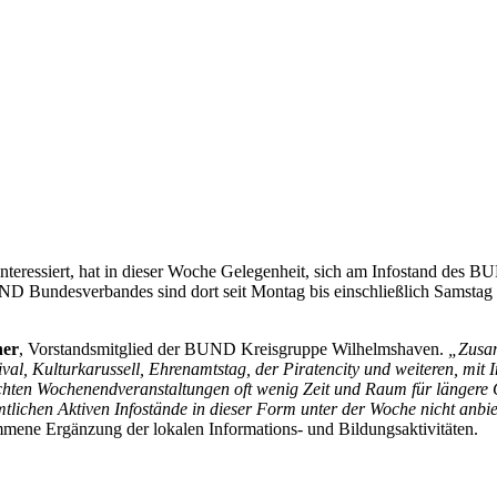
teressiert, hat in dieser Woche Gelegenheit, sich am Infostand des BU
 Bundesverbandes sind dort seit Montag bis einschließlich Samstag (1
her
, Vorstandsmitglied der BUND Kreisgruppe Wilhelmshaven.
„Zusam
val, Kulturkarussell, Ehrenamtstag, der Piratencity und weiteren, mit
suchten Wochenendveranstaltungen oft wenig Zeit und Raum für länger
tlichen Aktiven Infostände in dieser Form unter der Woche nicht anbi
ene Ergänzung der lokalen Informations- und Bildungsaktivitäten.