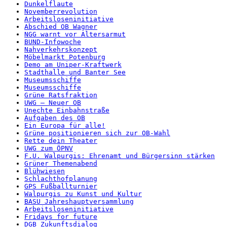
Dunkelflaute
Novemberrevolution
Arbeitsloseninitiative
Abschied OB Wagner
NGG warnt vor Altersarmut
BUND-Infowoche
Nahverkehrskonzept
Möbelmarkt Potenburg
Demo am Uniper-Kraftwerk
Stadthalle und Banter See
Museumsschiffe
Museumsschiffe
Grüne Ratsfraktion
UWG – Neuer OB
Unechte Einbahnstraße
Aufgaben des OB
Ein Europa für alle!
Grüne positionieren sich zur OB-Wahl
Rette dein Theater
UWG zum ÖPNV
F.U. Walpurgis: Ehrenamt und Bürgersinn stärken
Grüner Themenabend
Blühwiesen
Schlachthofplanung
GPS Fußballturnier
Walpurgis zu Kunst und Kultur
BASU Jahreshauptversammlung
Arbeitsloseninitiative
Fridays for future
DGB Zukunftsdialog