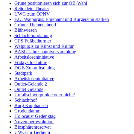
Grüne positionieren sich zur OB-Wahl
Rette dein Theater
UWG zum ÖPNV
F.U. Walpurgis: Ehrenamt und Bürgersinn stärken
Grüner Themenabend
Blühwiesen
Schlachthofplanung
GPS Fußballturnier
Walpurgis zu Kunst und Kultur
BASU Jahreshauptversammlung
Arbeitsloseninitiative
Fridays for future
DGB Zukunftsdialog
Stadtpark
Arbeitsloseninitiative
Outlet-Gelände 2
Outlet-Gelände
Unfallschwerpunkte oder nicht?
Schlachthof
Burg Kniphausen
Grodendamm
Holocaust-Gedenktag
Novemberrevolution
Biosphärenreservat
UWG im Tierheim