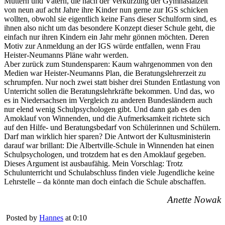
Müttern und Vätern, die nach der Verkürzung der Gymnasialzeit
von neun auf acht Jahre ihre Kinder nun gerne zur IGS schicken
wollten, obwohl sie eigentlich keine Fans dieser Schulform sind, es
ihnen also nicht um das besondere Konzept dieser Schule geht, die
einfach nur ihren Kindern ein Jahr mehr gönnen möchten. Deren
Motiv zur Anmeldung an der IGS würde entfallen, wenn Frau
Heister-Neumanns Pläne wahr werden.
Aber zurück zum Stundensparen: Kaum wahrgenommen von den
Medien war Heister-Neumanns Plan, die Beratungslehrerzeit zu
schrumpfen. Nur noch zwei statt bisher drei Stunden Entlastung von
Unterricht sollen die Beratungslehrkräfte bekommen. Und das, wo
es in Niedersachsen im Vergleich zu anderen Bundesländern auch
nur elend wenig Schulpsychologen gibt. Und dann gab es den
Amoklauf von Winnenden, und die Aufmerksamkeit richtete sich
auf den Hilfe- und Beratungsbedarf von Schülerinnen und Schülern.
Darf man wirklich hier sparen? Die Antwort der Kultusministerin
darauf war brillant: Die Albertville-Schule in Winnenden hat einen
Schulpsychologen, und trotzdem hat es den Amoklauf gegeben.
Dieses Argument ist ausbaufähig. Mein Vorschlag: Trotz
Schulunterricht und Schulabschluss finden viele Jugendliche keine
Lehrstelle – da könnte man doch einfach die Schule abschaffen.
Anette Nowak
Posted by
Hannes
at 0:10