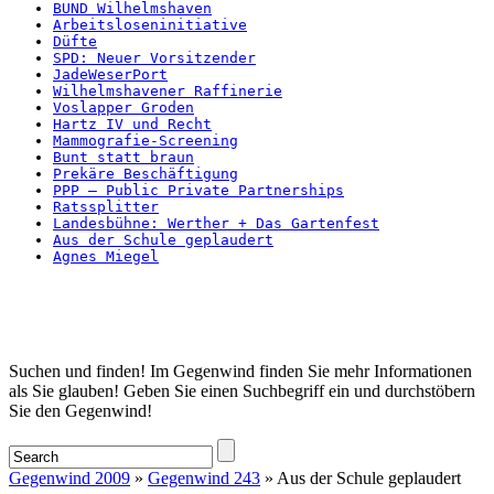
BUND Wilhelmshaven
Arbeitsloseninitiative
Düfte
SPD: Neuer Vorsitzender
JadeWeserPort
Wilhelmshavener Raffinerie
Voslapper Groden
Hartz IV und Recht
Mammografie-Screening
Bunt statt braun
Prekäre Beschäftigung
PPP – Public Private Partnerships
Ratssplitter
Landesbühne: Werther + Das Gartenfest
Aus der Schule geplaudert
Agnes Miegel
Startseite
Suchen und finden! Im Gegenwind finden Sie mehr Informationen
als Sie glauben! Geben Sie einen Suchbegriff ein und durchstöbern
Sie den Gegenwind!
Gegenwind 2009
»
Gegenwind 243
» Aus der Schule geplaudert