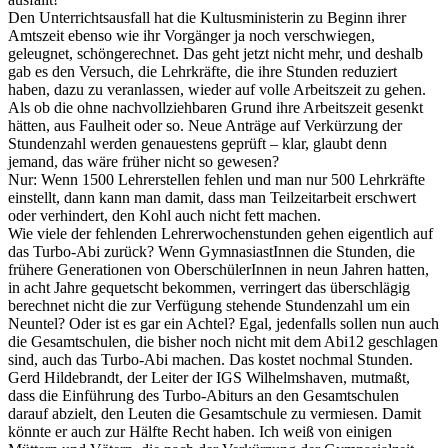
Den Unterrichtsausfall hat die Kultusministerin zu Beginn ihrer
Amtszeit ebenso wie ihr Vorgänger ja noch verschwiegen,
geleugnet, schöngerechnet. Das geht jetzt nicht mehr, und deshalb
gab es den Versuch, die Lehrkräfte, die ihre Stunden reduziert
haben, dazu zu veranlassen, wieder auf volle Arbeitszeit zu gehen.
Als ob die ohne nachvollziehbaren Grund ihre Arbeitszeit gesenkt
hätten, aus Faulheit oder so. Neue Anträge auf Verkürzung der
Stundenzahl werden genauestens geprüft – klar, glaubt denn
jemand, das wäre früher nicht so gewesen?
Nur: Wenn 1500 Lehrerstellen fehlen und man nur 500 Lehrkräfte
einstellt, dann kann man damit, dass man Teilzeitarbeit erschwert
oder verhindert, den Kohl auch nicht fett machen.
Wie viele der fehlenden Lehrerwochenstunden gehen eigentlich auf
das Turbo-Abi zurück? Wenn GymnasiastInnen die Stunden, die
frühere Generationen von OberschülerInnen in neun Jahren hatten,
in acht Jahre gequetscht bekommen, verringert das überschlägig
berechnet nicht die zur Verfügung stehende Stundenzahl um ein
Neuntel? Oder ist es gar ein Achtel? Egal, jedenfalls sollen nun auch
die Gesamtschulen, die bisher noch nicht mit dem Abi12 geschlagen
sind, auch das Turbo-Abi machen. Das kostet nochmal Stunden.
Gerd Hildebrandt, der Leiter der IGS Wilhelmshaven, mutmaßt,
dass die Einführung des Turbo-Abiturs an den Gesamtschulen
darauf abzielt, den Leuten die Gesamtschule zu vermiesen. Damit
könnte er auch zur Hälfte Recht haben. Ich weiß von einigen