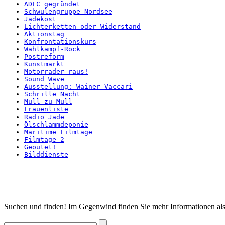
ADFC gegründet
Schwulengruppe Nordsee
Jadekost
Lichterketten oder Widerstand
Aktionstag
Konfrontationskurs
Wahlkampf-Rock
Postreform
Kunstmarkt
Motorräder raus!
Sound Wave
Ausstellung: Wainer Vaccari
Schrille Nacht
Müll zu Müll
Frauenliste
Radio Jade
Ölschlammdeponie
Maritime Filmtage
Filmtage 2
Geoutet!
Bilddienste
Startseite
Suchen und finden! Im Gegenwind finden Sie mehr Informationen als