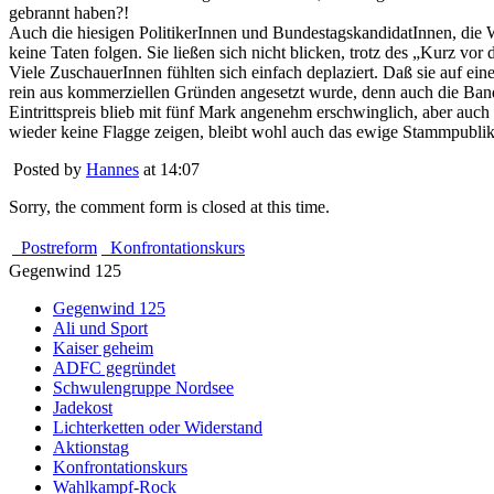
gebrannt haben?!
Auch die hiesigen PolitikerInnen und BundestagskandidatInnen, die 
keine Taten folgen. Sie ließen sich nicht blicken, trotz des „Kurz vo
Viele ZuschauerInnen fühlten sich einfach deplaziert. Daß sie auf e
rein aus kommerziellen Gründen angesetzt wurde, denn auch die Bands
Eintrittspreis blieb mit fünf Mark angenehm erschwinglich, aber auch
wieder keine Flagge zeigen, bleibt wohl auch das ewige Stammpubli
Posted by
Hannes
at 14:07
Sorry, the comment form is closed at this time.
Postreform
Konfrontationskurs
Gegenwind 125
Gegenwind 125
Ali und Sport
Kaiser geheim
ADFC gegründet
Schwulengruppe Nordsee
Jadekost
Lichterketten oder Widerstand
Aktionstag
Konfrontationskurs
Wahlkampf-Rock