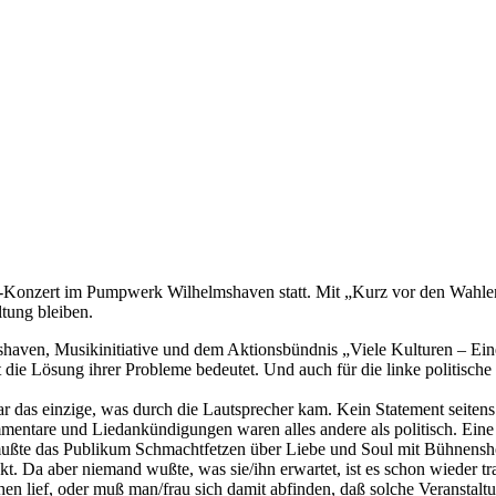
“-Konzert im Pumpwerk Wilhelmshaven statt. Mit „Kurz vor den Wahle
ltung bleiben.
ven, Musikinitiative und dem Aktionsbündnis „Viele Kulturen – Eine
ie Lösung ihrer Probleme bedeutet. Und auch für die linke politische S
ar das einzige, was durch die Lautsprecher kam. Kein Statement seitens 
mentare und Liedankündigungen waren alles andere als politisch. Eine 
en mußte das Publikum Schmachtfetzen über Liebe und Soul mit Bühnensh
kt. Da aber niemand wußte, was sie/ihn erwartet, ist es schon wieder t
ehen lief, oder muß man/frau sich damit abfinden, daß solche Veransta