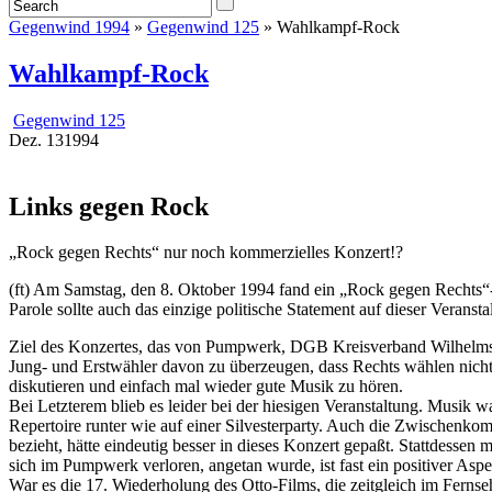
Gegenwind 1994
»
Gegenwind 125
» Wahlkampf-Rock
Wahlkampf-Rock
Gegenwind 125
Dez.
13
1994
Links gegen Rock
„Rock gegen Rechts“ nur noch kommerzielles Konzert!?
(ft) Am Samstag, den 8. Oktober 1994 fand ein „Rock gegen Rechts
Parole sollte auch das einzige politische Statement auf dieser Veransta
Ziel des Konzertes, das von Pumpwerk, DGB Kreisverband Wilhelmsha
Jung- und Erstwähler davon zu überzeugen, dass Rechts wählen nicht d
diskutieren und einfach mal wieder gute Musik zu hören.
Bei Letzterem blieb es leider bei der hiesigen Veranstaltung. Musik w
Repertoire runter wie auf einer Silvesterparty. Auch die Zwischenkom
bezieht, hätte eindeutig besser in dieses Konzert gepaßt. Stattdess
sich im Pumpwerk verloren, angetan wurde, ist fast ein positiver Aspe
War es die 17. Wiederholung des Otto-Films, die zeitgleich im Ferns