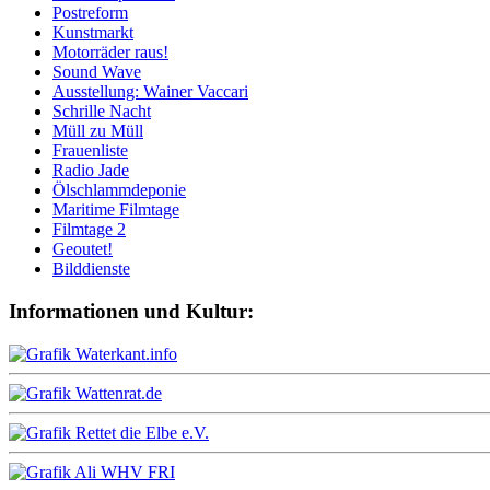
Postreform
Kunstmarkt
Motorräder raus!
Sound Wave
Ausstellung: Wainer Vaccari
Schrille Nacht
Müll zu Müll
Frauenliste
Radio Jade
Ölschlammdeponie
Maritime Filmtage
Filmtage 2
Geoutet!
Bilddienste
Informationen und Kultur: