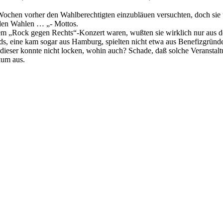
Wochen vorher den Wahlberechtigten einzubläuen versuchten, doch sie 
r den Wahlen … „- Mottos.
inem „Rock gegen Rechts“-Konzert waren, wußten sie wirklich nur aus d
, eine kam sogar aus Hamburg, spielten nicht etwa aus Benefizgründen
 dieser konnte nicht locken, wohin auch? Schade, daß solche Veranstalt
kum aus.