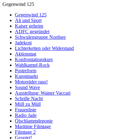
Gegenwind 125
Gegenwind 125
Ali und Sport
Kaiser geheim
ADFC gegründet
Schwulengruppe Nordsee
Jadekost
Lichterketten oder Widerstand
Aktionstag
Konfrontationskurs
Wahlkampf-Rock
Postreform
Kunstmarkt
Motorräder raus!
Sound Wave
Ausstellung: Wainer Vaccari
Schrille Nacht
Müll zu Müll
Frauenliste
Radio Jade
Ölschlammdeponie
Maritime Filmtage
Filmtage 2
Geoutet!