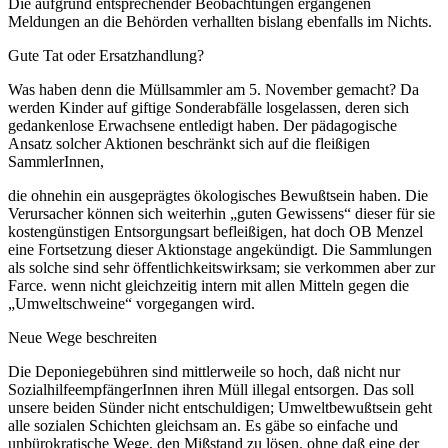
Die aufgrund entsprechender Beobachtungen ergangenen
Meldungen an die Behörden verhallten bislang ebenfalls im Nichts.
Gute Tat oder Ersatzhandlung?
Was haben denn die Müllsammler am 5. November gemacht? Da
werden Kinder auf giftige Sonderabfälle losgelassen, deren sich
gedankenlose Erwachsene entledigt haben. Der pädagogische
Ansatz solcher Aktionen beschränkt sich auf die fleißigen
SammlerInnen,
die ohnehin ein ausgeprägtes ökologisches Bewußtsein haben. Die
Verursacher können sich weiterhin „guten Gewissens“ dieser für sie
kostengünstigen Entsorgungsart befleißigen, hat doch OB Menzel
eine Fortsetzung dieser Aktionstage angekündigt. Die Sammlungen
als solche sind sehr öffentlichkeitswirksam; sie verkommen aber zur
Farce. wenn nicht gleichzeitig intern mit allen Mitteln gegen die
„Umweltschweine“ vorgegangen wird.
Neue Wege beschreiten
Die Deponiegebühren sind mittlerweile so hoch, daß nicht nur
SozialhilfeempfängerInnen ihren Müll illegal entsorgen. Das soll
unsere beiden Sünder nicht entschuldigen; Umweltbewußtsein geht
alle sozialen Schichten gleichsam an. Es gäbe so einfache und
unbürokratische Wege, den Mißstand zu lösen. ohne daß eine der