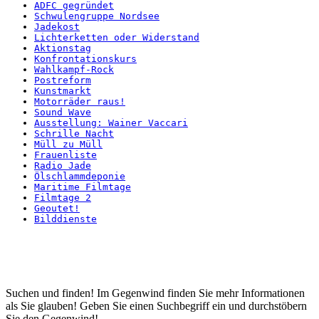
ADFC gegründet
Schwulengruppe Nordsee
Jadekost
Lichterketten oder Widerstand
Aktionstag
Konfrontationskurs
Wahlkampf-Rock
Postreform
Kunstmarkt
Motorräder raus!
Sound Wave
Ausstellung: Wainer Vaccari
Schrille Nacht
Müll zu Müll
Frauenliste
Radio Jade
Ölschlammdeponie
Maritime Filmtage
Filmtage 2
Geoutet!
Bilddienste
Startseite
Suchen und finden! Im Gegenwind finden Sie mehr Informationen
als Sie glauben! Geben Sie einen Suchbegriff ein und durchstöbern
Sie den Gegenwind!