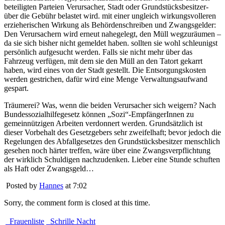
beteiligten Parteien Verursacher, Stadt oder Grundstücksbesitzer-
über die Gebühr belastet wird. mit einer ungleich wirkungsvolleren
erzieherischen Wirkung als Behördenschreiben und Zwangsgelder:
Den Verursachern wird erneut nahegelegt, den Müll wegzuräumen –
da sie sich bisher nicht gemeldet haben. sollten sie wohl schleunigst
persönlich aufgesucht werden. Falls sie nicht mehr über das
Fahrzeug verfügen, mit dem sie den Müll an den Tatort gekarrt
haben, wird eines von der Stadt gestellt. Die Entsorgungskosten
werden gestrichen, dafür wird eine Menge Verwaltungsaufwand
gespart.
Träumerei? Was, wenn die beiden Verursacher sich weigern? Nach
Bundessozialhilfegesetz können „Sozi“-EmpfängerInnen zu
gemeinnützigen Arbeiten verdonnert werden. Grundsätzlich ist
dieser Vorbehalt des Gesetzgebers sehr zweifelhaft; bevor jedoch die
Regelungen des Abfallgesetzes den Grundstücksbesitzer menschlich
gesehen noch härter treffen, wäre über eine Zwangsverpflichtung
der wirklich Schuldigen nachzudenken. Lieber eine Stunde schuften
als Haft oder Zwangsgeld…
Posted by
Hannes
at 7:02
Sorry, the comment form is closed at this time.
Frauenliste
Schrille Nacht