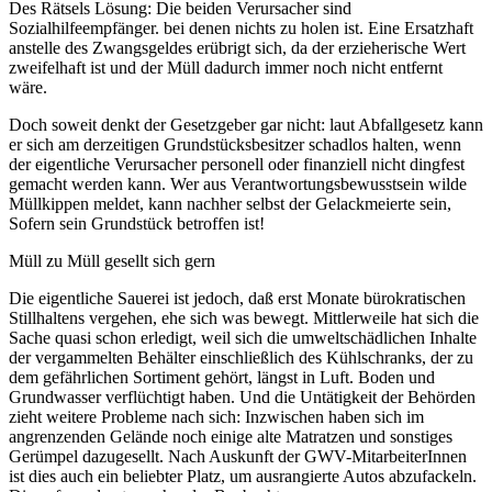
Des Rätsels Lösung: Die beiden Verursacher sind
Sozialhilfeempfänger. bei denen nichts zu holen ist. Eine Ersatzhaft
anstelle des Zwangsgeldes erübrigt sich, da der erzieherische Wert
zweifelhaft ist und der Müll dadurch immer noch nicht entfernt
wäre.
Doch soweit denkt der Gesetzgeber gar nicht: laut Abfallgesetz kann
er sich am derzeitigen Grundstücksbesitzer schadlos halten, wenn
der eigentliche Verursacher personell oder finanziell nicht dingfest
gemacht werden kann. Wer aus Verantwortungsbewusstsein wilde
Müllkippen meldet, kann nachher selbst der Gelackmeierte sein,
Sofern sein Grundstück betroffen ist!
Müll zu Müll gesellt sich gern
Die eigentliche Sauerei ist jedoch, daß erst Monate bürokratischen
Stillhaltens vergehen, ehe sich was bewegt. Mittlerweile hat sich die
Sache quasi schon erledigt, weil sich die umweltschädlichen Inhalte
der vergammelten Behälter einschließlich des Kühlschranks, der zu
dem gefährlichen Sortiment gehört, längst in Luft. Boden und
Grundwasser verflüchtigt haben. Und die Untätigkeit der Behörden
zieht weitere Probleme nach sich: Inzwischen haben sich im
angrenzenden Gelände noch einige alte Matratzen und sonstiges
Gerümpel dazugesellt. Nach Auskunft der GWV-MitarbeiterInnen
ist dies auch ein beliebter Platz, um ausrangierte Autos abzufackeln.