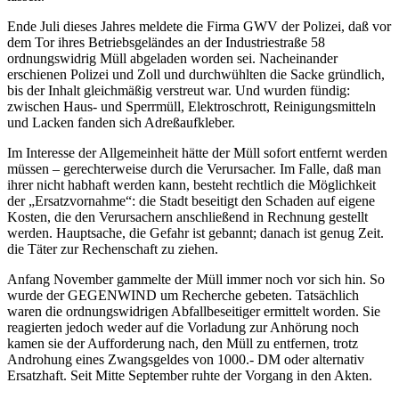
Ende Juli dieses Jahres meldete die Firma GWV der Polizei, daß vor
dem Tor ihres Betriebsgeländes an der Industriestraße 58
ordnungswidrig Müll abgeladen worden sei. Nacheinander
erschienen Polizei und Zoll und durchwühlten die Sacke gründlich,
bis der Inhalt gleichmäßig verstreut war. Und wurden fündig:
zwischen Haus- und Sperrmüll, Elektroschrott, Reinigungsmitteln
und Lacken fanden sich Adreßaufkleber.
Im Interesse der Allgemeinheit hätte der Müll sofort entfernt werden
müssen – gerechterweise durch die Verursacher. Im Falle, daß man
ihrer nicht habhaft werden kann, besteht rechtlich die Möglichkeit
der „Ersatzvornahme“: die Stadt beseitigt den Schaden auf eigene
Kosten, die den Verursachern anschließend in Rechnung gestellt
werden. Hauptsache, die Gefahr ist gebannt; danach ist genug Zeit.
die Täter zur Rechenschaft zu ziehen.
Anfang November gammelte der Müll immer noch vor sich hin. So
wurde der GEGENWIND um Recherche gebeten. Tatsächlich
waren die ordnungswidrigen Abfallbeseitiger ermittelt worden. Sie
reagierten jedoch weder auf die Vorladung zur Anhörung noch
kamen sie der Aufforderung nach, den Müll zu entfernen, trotz
Androhung eines Zwangsgeldes von 1000.- DM oder alternativ
Ersatzhaft. Seit Mitte September ruhte der Vorgang in den Akten.