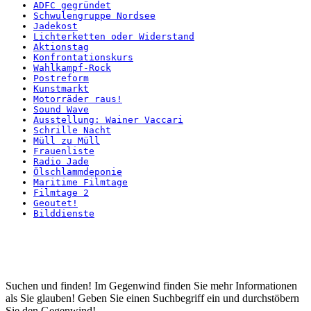
ADFC gegründet
Schwulengruppe Nordsee
Jadekost
Lichterketten oder Widerstand
Aktionstag
Konfrontationskurs
Wahlkampf-Rock
Postreform
Kunstmarkt
Motorräder raus!
Sound Wave
Ausstellung: Wainer Vaccari
Schrille Nacht
Müll zu Müll
Frauenliste
Radio Jade
Ölschlammdeponie
Maritime Filmtage
Filmtage 2
Geoutet!
Bilddienste
Startseite
Suchen und finden! Im Gegenwind finden Sie mehr Informationen
als Sie glauben! Geben Sie einen Suchbegriff ein und durchstöbern
Sie den Gegenwind!