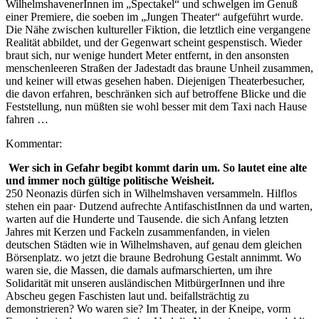
WilhelmshavenerInnen im „Spectakel“ und schwelgen im Genuß
einer Premiere, die soeben im „Jungen Theater“ aufgeführt wurde.
Die Nähe zwischen kultureller Fiktion, die letztlich eine vergangene
Realität abbildet, und der Gegenwart scheint gespenstisch. Wieder
braut sich, nur wenige hundert Meter entfernt, in den ansonsten
menschenleeren Straßen der Jadestadt das braune Unheil zusammen,
und keiner will etwas gesehen haben. Diejenigen Theaterbesucher,
die davon erfahren, beschränken sich auf betroffene Blicke und die
Feststellung, nun müßten sie wohl besser mit dem Taxi nach Hause
fahren …
Kommentar:
Wer sich in Gefahr begibt kommt darin um. So lautet eine alte
und immer noch gültige politische Weisheit.
250 Neonazis dürfen sich in Wilhelmshaven versammeln. Hilflos
stehen ein paar· Dutzend aufrechte AntifaschistInnen da und warten,
warten auf die Hunderte und Tausende. die sich Anfang letzten
Jahres mit Kerzen und Fackeln zusammenfanden, in vielen
deutschen Städten wie in Wilhelmshaven, auf genau dem gleichen
Börsenplatz. wo jetzt die braune Bedrohung Gestalt annimmt. Wo
waren sie, die Massen, die damals aufmarschierten, um ihre
Solidarität mit unseren ausländischen MitbürgerInnen und ihre
Abscheu gegen Faschisten laut und. beifallsträchtig zu
demonstrieren? Wo waren sie? Im Theater, in der Kneipe, vorm