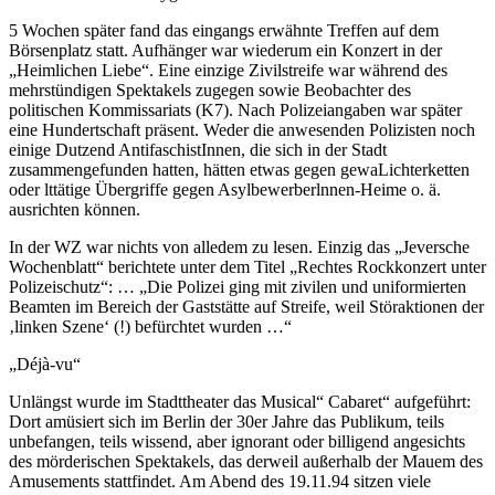
5 Wochen später fand das eingangs erwähnte Treffen auf dem
Börsenplatz statt. Aufhänger war wiederum ein Konzert in der
„Heimlichen Liebe“. Eine einzige Zivilstreife war während des
mehrstündigen Spektakels zugegen sowie Beobachter des
politischen Kommissariats (K7). Nach Polizeiangaben war später
eine Hundertschaft präsent. Weder die anwesenden Polizisten noch
einige Dutzend AntifaschistInnen, die sich in der Stadt
zusammengefunden hatten, hätten etwas gegen gewaLichterketten
oder lttätige Übergriffe gegen Asylbewerberlnnen-Heime o. ä.
ausrichten können.
In der WZ war nichts von alledem zu lesen. Einzig das „Jeversche
Wochenblatt“ berichtete unter dem Titel „Rechtes Rockkonzert unter
Polizeischutz“: … „Die Polizei ging mit zivilen und uniformierten
Beamten im Bereich der Gaststätte auf Streife, weil Störaktionen der
‚linken Szene‘ (!) befürchtet wurden …“
„Déjà-vu“
Unlängst wurde im Stadttheater das Musical“ Cabaret“ aufgeführt:
Dort amüsiert sich im Berlin der 30er Jahre das Publikum, teils
unbefangen, teils wissend, aber ignorant oder billigend angesichts
des mörderischen Spektakels, das derweil außerhalb der Mauem des
Amusements stattfindet. Am Abend des 19.11.94 sitzen viele