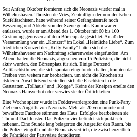
Seit Anfang Oktober formieren sich die Neonazis wieder mal in
Wilhelmshaven. Thorsten de Vries, Zentralfigur der norddeutschen
Stiefelfaschisten, hatte während seiner Gefängnisstrafe noch
Besserung und Abkehr von der Szene gelobt. Kaum war er
entlassen, wurde er am Abend des 1. Oktober mit 60 bis 100
Gesinnungsgenossen auf dem Börsenplatz gesichtet. Anlaß der
Versammlung war ein „Konzert“ im Lokal „Heimliche Liebe“. Zum
friedlichen Konzert der „Kelly Family“ hatten sich die
Wilhelmshavener am Nachmittag scharenweise eingefunden. Am
Abend hatten die Neonazis, abgesehen von 15 Polizisten, die nicht
aktiv wurden, den Börsenplatz für sich. Einige Dutzend
AntifaschistInnen, die sich spontan eingefunden hatten, konnten das
Treiben von weitem nur beobachten, um nicht die Knochen zu
riskieren. Anschließend verteilten sich die Faschisten in die
Gaststätten „Tollhaus“ und „Kogge“. Keine der Kneipen erteilte den
Neonazis Hausverbot oder verwies sie der Örtlichkeiten.
Eine Woche später wurde in Fedderwardergroden eine Punk-Party
Ziel eines Angriffs von Neonazis. Mehr als 20 vermummte und
bewaffnete Faschos stürmten das Haus. Erfolglos bearbeiteten sie
Tür und Dachfenster. Das Polizeirevier befindet sich praktisch
nebenan. Eine Stunde lang belagerten die Angreifer den Raum, bis
die Polizei eingriff und die Neonazis vertrieb, die zwischenzeitlich
die Fahrräder der Partygäste demolierten.