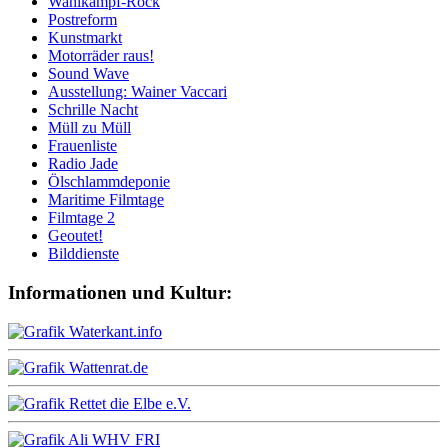
Wahlkampf-Rock
Postreform
Kunstmarkt
Motorräder raus!
Sound Wave
Ausstellung: Wainer Vaccari
Schrille Nacht
Müll zu Müll
Frauenliste
Radio Jade
Ölschlammdeponie
Maritime Filmtage
Filmtage 2
Geoutet!
Bilddienste
Informationen und Kultur: